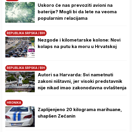
Uskoro će nas prevoziti avioni na
baterije? Mogli bi da lete na veoma
popularnim relacijama
REPUBLIKA SRPSKA / BIH
Nezgode i kilometarske kolone: Novi
kolaps na putu ka moru u Hrvatskoj
REPUBLIKA SRPSKA / BIH
Autori sa Harvarda: Svi nametnuti
zakoni ništavni, jer visoki predstavnik
nije nikad imao zakonodavna ovlaštenja
HRONIKA
Zaplijenjeno 20 kilograma marihuane,
uhapšen Zećanin