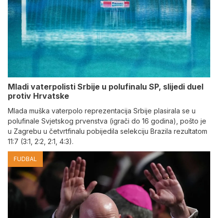
Mladi vaterpolisti Srbije u polufinalu SP, slijedi duel
protiv Hrvatske
Mlada muška vaterpolo reprezentacija Srbije plasirala se u
polufinale Svjetskog prvenstva (igrači do 16 godina), pošto je
u Zagrebu u četvrtfinalu pobijedila selekciju Brazila rezultatom
11:7 (3:1, 2:2, 2:1, 4:3).
FUDBAL