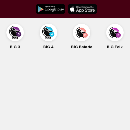
Skip
to
content
BiG 3
BiG 4
BiG Balade
BiG Folk