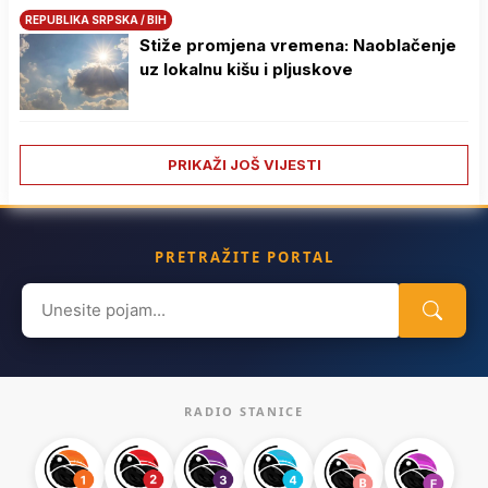
REPUBLIKA SRPSKA / BIH
Stiže promjena vremena: Naoblačenje
uz lokalnu kišu i pljuskove
PRIKAŽI JOŠ VIJESTI
PRETRAŽITE PORTAL
Search
for:
RADIO STANICE