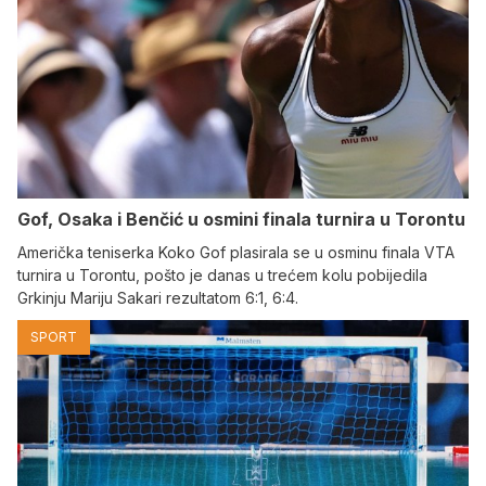
Gof, Osaka i Benčić u osmini finala turnira u Torontu
Američka teniserka Koko Gof plasirala se u osminu finala VTA
turnira u Torontu, pošto je danas u trećem kolu pobijedila
Grkinju Mariju Sakari rezultatom 6:1, 6:4.
SPORT