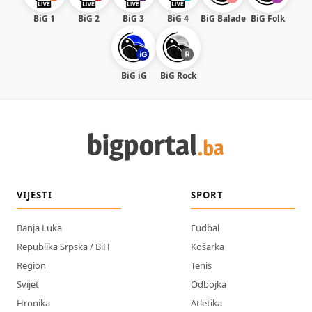
BiG 1
BiG 2
BiG 3
BiG 4
BiG Balade
BiG Folk
BiG iG
BiG Rock
VIJESTI
SPORT
Banja Luka
Fudbal
Republika Srpska / BiH
Košarka
Region
Tenis
Svijet
Odbojka
Hronika
Atletika