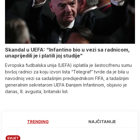
Skandal u UEFA: “Infantino bio u vezi sa radnicom,
unaprijedili je i platili joj studije”
Evropska fudbalska unija (UEFA) isplatila je šestocifrenu sumu
bivšoj radnici za koju izvori lista “Telegraf” tvrde da je bila u
navodnoj vezi sa sadašnjim predsjednikom FIFA, a tadašnjim
generalnim sekretarom UEFA Đanijem Infantinom, objavio je
danas, 8. avgusta, britanski list.
TRENDING
NAJČITANIJE
SVIJET