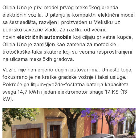
Olinia Uno je prvi model prvog meksičkog brenda
električnih vozila. U pitanju je kompaktni električni model
sa šest sedišta, razvijen i proizveden u Meksiku uz
podršku savezne vlade. Za razliku od većine
novih
električnih automobila
koji ciljaju privatne kupce,
Olinia Uno je zamišljen kao zamena za motocikle i
trotočkaške taksi skutere koji su veoma rasprostranjeni
na ulicama meksičkih gradova.
Vozilo nije namenjeno dugim putovanjima. Umesto toga,
fokusirano je na kratke gradske vožnje i taksi usluge.
Pokreće ga litijum-gvožđe-fosfatna baterija kapaciteta
svega 14,7 kWh i jedan elektromotor snage 17 KS (13
kW).