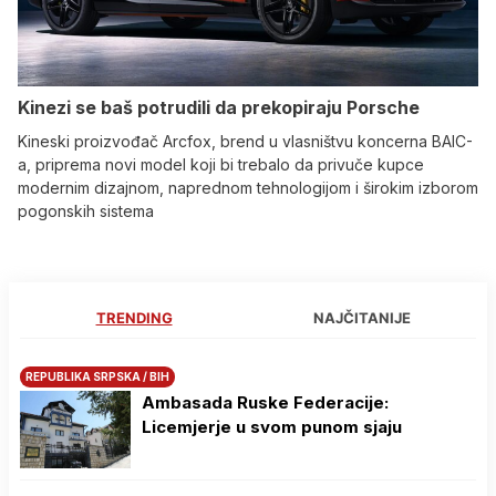
Kinezi se baš potrudili da prekopiraju Porsche
Kineski proizvođač Arcfox, brend u vlasništvu koncerna BAIC-
a, priprema novi model koji bi trebalo da privuče kupce
modernim dizajnom, naprednom tehnologijom i širokim izborom
pogonskih sistema
TRENDING
NAJČITANIJE
REPUBLIKA SRPSKA / BIH
Ambasada Ruske Federacije:
Licemjerje u svom punom sjaju