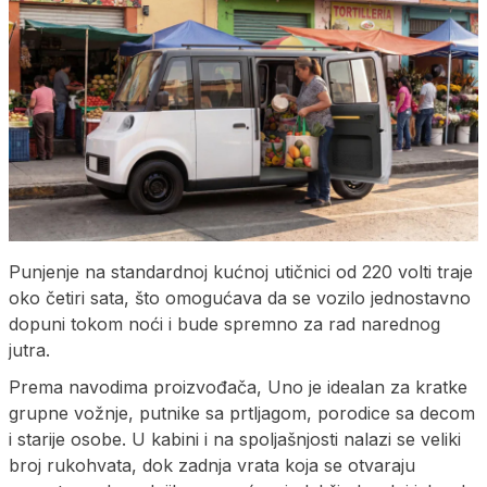
Punjenje na standardnoj kućnoj utičnici od 220 volti traje
oko četiri sata, što omogućava da se vozilo jednostavno
dopuni tokom noći i bude spremno za rad narednog
jutra.
Prema navodima proizvođača, Uno je idealan za kratke
grupne vožnje, putnike sa prtljagom, porodice sa decom
i starije osobe. U kabini i na spoljašnjosti nalazi se veliki
broj rukohvata, dok zadnja vrata koja se otvaraju