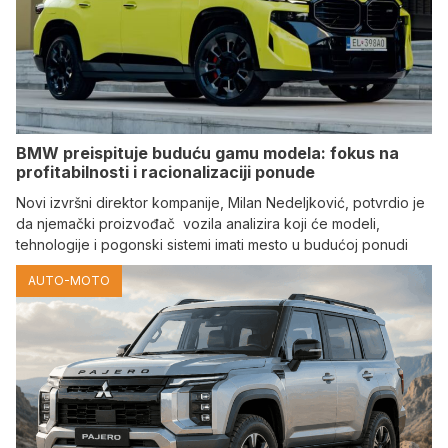
BMW preispituje buduću gamu modela: fokus na
profitabilnosti i racionalizaciji ponude
Novi izvršni direktor kompanije, Milan Nedeljković, potvrdio je
da njemački proizvođač vozila analizira koji će modeli,
tehnologije i pogonski sistemi imati mesto u budućoj ponudi
AUTO-MOTO