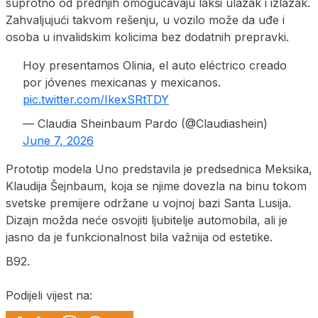
suprotno od prednjih omogućavaju lakši ulazak i izlazak.
Zahvaljujući takvom rešenju, u vozilo može da uđe i
osoba u invalidskim kolicima bez dodatnih prepravki.
Hoy presentamos Olinia, el auto eléctrico creado
por jóvenes mexicanas y mexicanos.
pic.twitter.com/IkexSRtTDY
— Claudia Sheinbaum Pardo (@Claudiashein)
June 7, 2026
Prototip modela Uno predstavila je predsednica Meksika,
Klaudija Šejnbaum, koja se njime dovezla na binu tokom
svetske premijere održane u vojnoj bazi Santa Lusija.
Dizajn možda neće osvojiti ljubitelje automobila, ali je
jasno da je funkcionalnost bila važnija od estetike.
B92.
Podijeli vijest na: