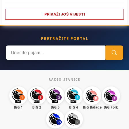
PRIKAŽI JOŠ VIJESTI
PRETRAŽITE PORTAL
Search
for:
RADIO STANICE
BiG 1
BiG 2
BiG 3
BiG 4
BiG Balade
BiG Folk