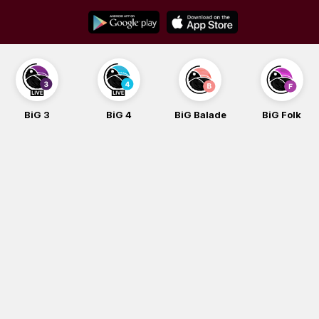
Skip
to
content
BiG 4
BiG Balade
BiG Folk
BiG iG