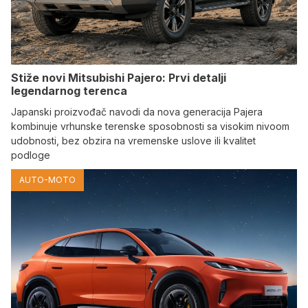
Stiže novi Mitsubishi Pajero: Prvi detalji
legendarnog terenca
Japanski proizvođač navodi da nova generacija Pajera
kombinuje vrhunske terenske sposobnosti sa visokim nivoom
udobnosti, bez obzira na vremenske uslove ili kvalitet
podloge
AUTO-MOTO