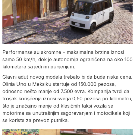
Performanse su skromne – maksimalna brzina iznosi
samo 50 km/h, dok je autonomija ograničena na oko 100
kilometara sa jednim punjenjem.
Glavni adut novog modela trebalo bi da bude niska cena.
Olinia Uno u Meksiku startuje od 150.000 pezosa,
odnosno nešto manje od 7.500 evra. Kompanija tvrdi da
trošak korišćenja iznosi svega 0,50 pezosa po kilometru,
što je značajno manje od klasičnih taksi vozila sa
motorima sa unutrašnjim sagorevanjem i motocikala koji
se koriste za prevoz putnika.