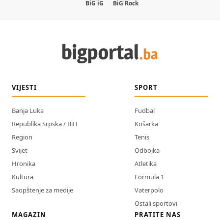
BiG iG
BiG Rock
VIJESTI
SPORT
Banja Luka
Fudbal
Republika Srpska / BiH
Košarka
Region
Tenis
Svijet
Odbojka
Hronika
Atletika
Kultura
Formula 1
Saopštenje za medije
Vaterpolo
Ostali sportovi
MAGAZIN
PRATITE NAS