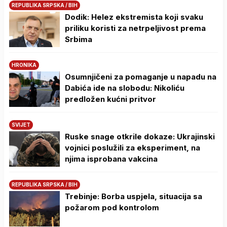
REPUBLIKA SRPSKA / BIH
Dodik: Helez ekstremista koji svaku
priliku koristi za netrpeljivost prema
Srbima
HRONIKA
Osumnjičeni za pomaganje u napadu na
Dabića ide na slobodu: Nikoliću
predložen kućni pritvor
SVIJET
Ruske snage otkrile dokaze: Ukrajinski
vojnici poslužili za eksperiment, na
njima isprobana vakcina
REPUBLIKA SRPSKA / BIH
Trebinje: Borba uspjela, situacija sa
požarom pod kontrolom