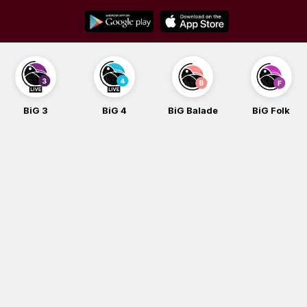
Skip
to
content
BiG 3
BiG 4
BiG Balade
BiG Folk