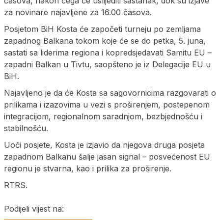
časova, nakon čega će uslijediti sastanak, dok su izjave
za novinare najavljene za 16.00 časova.
Posjetom BiH Kosta će započeti turneju po zemljama
zapadnog Balkana tokom koje će se do petka, 5. juna,
sastati sa liderima regiona i kopredsjedavati Samitu EU –
zapadni Balkan u Tivtu, saopšteno je iz Delegacije EU u
BiH.
Najavljeno je da će Kosta sa sagovornicima razgovarati o
prilikama i izazovima u vezi s proširenjem, postepenom
integracijom, regionalnom saradnjom, bezbjednošću i
stabilnošću.
Uoči posjete, Kosta je izjavio da njegova druga posjeta
zapadnom Balkanu šalje jasan signal – posvećenost EU
regionu je stvarna, kao i prilika za proširenje.
RTRS.
Podijeli vijest na: