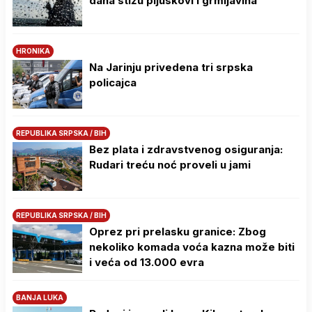
dana stižu pljuskovi i grmljavina
HRONIKA
Na Јarinju privedena tri srpska
policajca
REPUBLIKA SRPSKA / BIH
Bez plata i zdravstvenog osiguranja:
Rudari treću noć proveli u jami
REPUBLIKA SRPSKA / BIH
Oprez pri prelasku granice: Zbog
nekoliko komada voća kazna može biti
i veća od 13.000 evra
BANJA LUKA