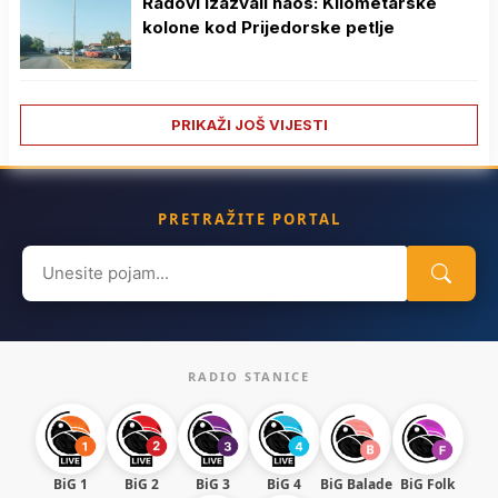
Radovi izazvali haos: Kilometarske
kolone kod Prijedorske petlje
PRIKAŽI JOŠ VIJESTI
PRETRAŽITE PORTAL
Search
for:
RADIO STANICE
BiG 1
BiG 2
BiG 3
BiG 4
BiG Balade
BiG Folk