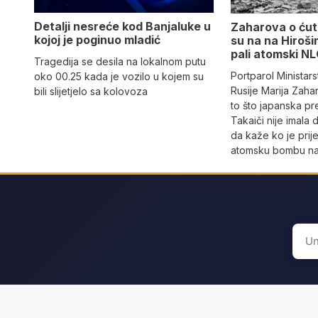
Detalji nesreće kod Banjaluke u
Zaharova o ćuta
kojoj je poginuo mladić
su na na Hiroši
pali atomski N
Tragedija se desila na lokalnom putu
Portparol Ministar
oko 00.25 kada je vozilo u kojem su
Rusije Marija Zaha
bili slijetjelo sa kolovoza
to što japanska p
Takaiči nije imala 
da kaže ko je prij
atomsku bombu na
Sear
for: