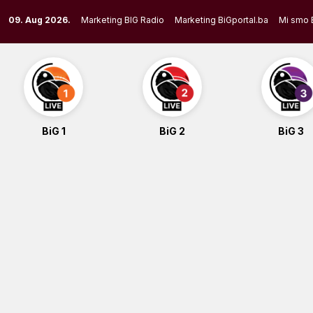
Skip
09. Aug 2026.
Marketing BIG Radio
Marketing BiGportal.ba
Mi smo 
to
content
BiG 1
BiG 2
BiG 3