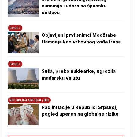
cunamija i udara na špansku
enklavu
SVIJET
Objavljeni prvi snimci Modžtabe
Hamneja kao vrhovnog vođe Irana
SVIJET
Suša, preko nuklearke, ugrozila
mađarsku valutu
REPUBLIKA SRPSKA / BIH
Pad inflacije u Republici Srpskoj,
pogled uperen na globalne rizike