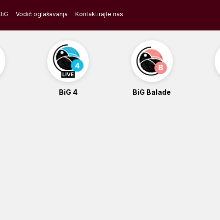
BiG
Vodič oglašavanja
Kontaktirajte nas
BiG 4
BiG Balade