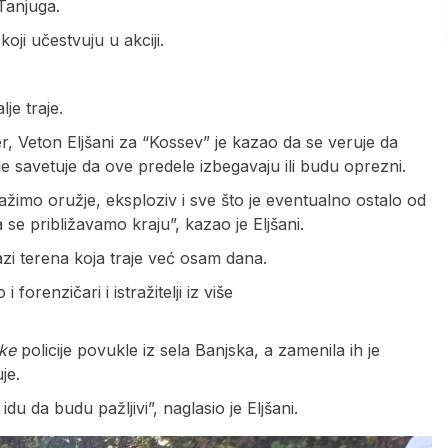
Tanjuga.
oji učestvuju u akciji.
je traje.
r, Veton Eljšani za “Kossev” je kazao da se veruje da
lje savetuje da ove predele izbegavaju ili budu oprezni.
ražimo oružje, eksploziv i sve što je eventualno ostalo od
 se približavamo kraju”, kazao je Eljšani.
azi terena koja traje već osam dana.
forenzičari i istražitelji iz više
ke
policije povukle iz sela Banjska, a zamenila ih je
je.
u da budu pažljivi”, naglasio je Eljšani.