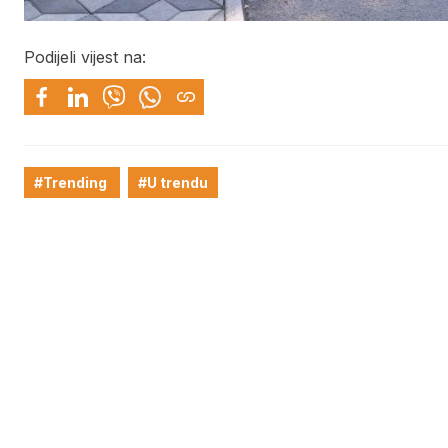
Podijeli vijest na:
#Trending
#U trendu