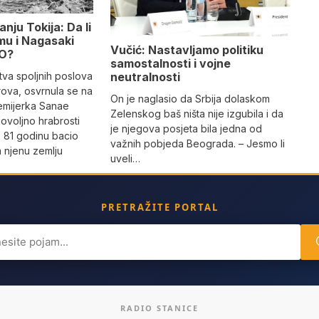
nju Tokija: Da li
mu i Nagasaki
Vučić: Nastavljamo politiku
LO?
samostalnosti i vojne
stva spoljnih poslova
neutralnosti
rova, osvrnula se na
On je naglasio da Srbija dolaskom
remijerka Sanae
Zelenskog baš ništa nije izgubila i da
dovoljno hrabrosti
je njegova posjeta bila jedna od
e 81 godinu bacio
važnih pobjeda Beograda. – Jesmo li
 njenu zemlju
uveli…
PRETRAŽITE PORTAL
ch
RADIO STANICE