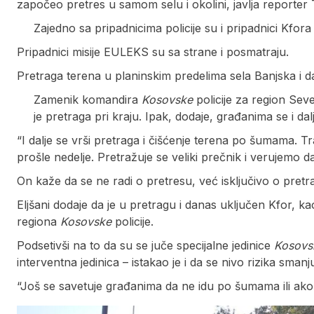
započeo pretres u samom selu i okolini, javlja reporter 
Zajedno sa pripadnicima policije su i pripadnici Kfora k
Pripadnici misije EULEKS su sa strane i posmatraju.
Pretraga terena u planinskim predelima sela Banjska i dal
Zamenik komandira
Kosovske
policije za region Seve
je pretraga pri kraju. Ipak, dodaje, građanima se i da
“I dalje se vrši pretraga i čišćenje terena po šumama. T
prošle nedelje. Pretražuje se veliki prečnik i verujemo da
On kaže da se ne radi o pretresu, već isključivo o pretr
Eljšani dodaje da je u pretragu i danas uključen Kfor, kao i 
regiona
Kosovske
policije.
Podsetivši na to da su se juče specijalne jedinice
Kosovs
interventna jedinica – istakao je i da se nivo rizika smanju
“Još se savetuje građanima da ne idu po šumama ili ako id