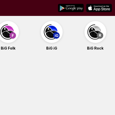
BiG Folk
BiG iG
BiG Rock