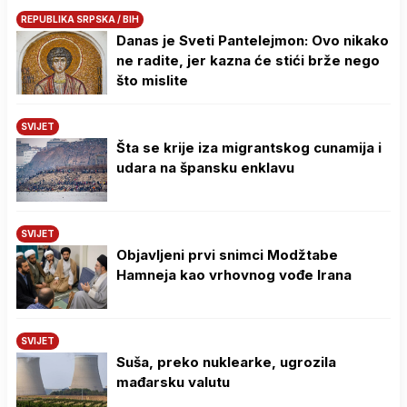
REPUBLIKA SRPSKA / BIH
Danas je Sveti Pantelejmon: Ovo nikako
ne radite, jer kazna će stići brže nego
što mislite
SVIJET
Šta se krije iza migrantskog cunamija i
udara na špansku enklavu
SVIJET
Objavljeni prvi snimci Modžtabe
Hamneja kao vrhovnog vođe Irana
SVIJET
Suša, preko nuklearke, ugrozila
mađarsku valutu