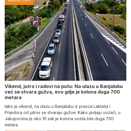
BANJA LUKA
Vikend, jutro i radovi na putu: Na ulazu u Banjaluku
već se stvara gužva, evo gdje je kolona duga 700
metara
Iako je vikend, na ulazu u Banjaluku iz pravca Laktaša i
Prijedora od jutros se stvaraju gužve. Kako javljaju vozači, u
Jakupvcima je oko 10 sati je kolona vozila bila duga 700
metara.