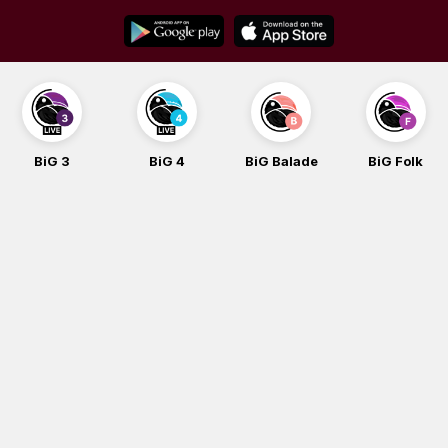
Skip
to
content
BiG 3
BiG 4
BiG Balade
BiG Folk