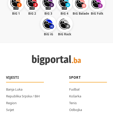
BiG 1
BiG 2
BiG 3
BiG 4
BiG Balade
BiG Folk
BiG iG
BiG Rock
VIJESTI
SPORT
Banja Luka
Fudbal
Republika Srpska / BiH
Košarka
Region
Tenis
Svijet
Odbojka