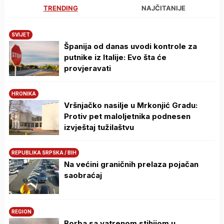
TRENDING
NAJČITANIJE
SVIJET
Španija od danas uvodi kontrole za
putnike iz Italije: Evo šta će
provjeravati
HRONIKA
Vršnjačko nasilje u Mrkonjić Gradu:
Protiv pet maloljetnika podnesen
izvještaj tužilaštvu
REPUBLIKA SRPSKA / BIH
Na većini graničnih prelaza pojačan
saobraćaj
REGION
Borba sa vatrenom stihijom u