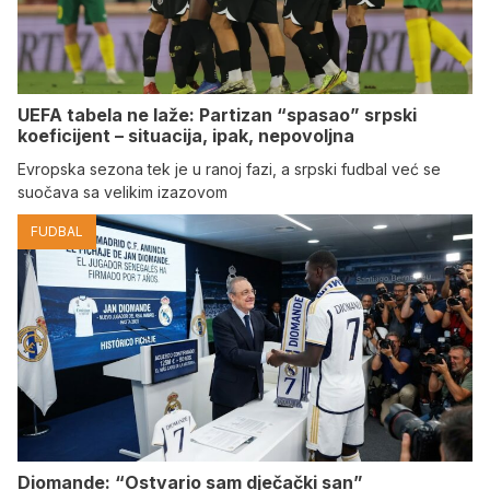
UEFA tabela ne laže: Partizan “spasao” srpski
koeficijent – situacija, ipak, nepovoljna
Evropska sezona tek je u ranoj fazi, a srpski fudbal već se
suočava sa velikim izazovom
FUDBAL
Diomande: “Ostvario sam dječački san”