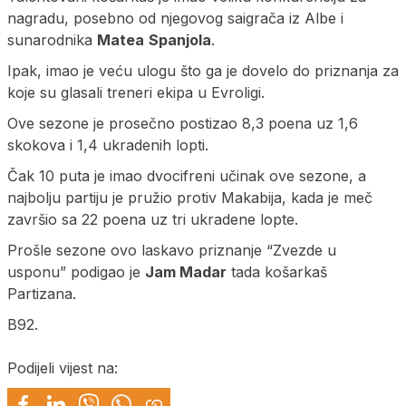
nagradu, posebno od njegovog saigrača iz Albe i
sunarodnika
Matea
Spanjola
.
Ipak, imao je veću ulogu što ga je dovelo do priznanja za
koje su glasali treneri ekipa u Evroligi.
Ove sezone je prosečno postizao 8,3 poena uz 1,6
skokova i 1,4 ukradenih lopti.
Čak 10 puta je imao dvocifreni učinak ove sezone, a
najbolju partiju je pružio protiv Makabija, kada je meč
završio sa 22 poena uz tri ukradene lopte.
Prošle sezone ovo laskavo priznanje “Zvezde u
usponu” podigao je
Jam Madar
tada košarkaš
Partizana.
B92.
Podijeli vijest na: