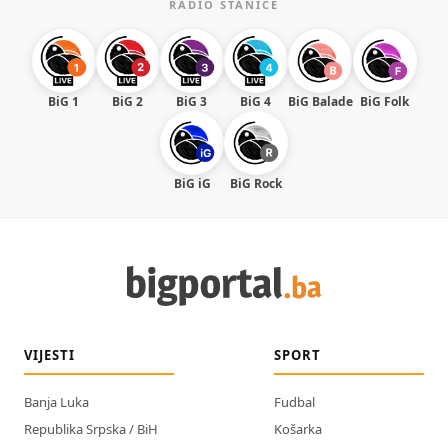
RADIO STANICE
BiG 1
BiG 2
BiG 3
BiG 4
BiG Balade
BiG Folk
BiG iG
BiG Rock
VIJESTI
SPORT
Banja Luka
Fudbal
Republika Srpska / BiH
Košarka