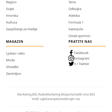
Region
Tenis
Svijet
Odbojka
Hronika
Atletika
Kultura
Formula 1
Saopštenje za medije
Vaterpolo
Ostali sportovi
MAGAZIN
PRATITE NAS
Facebook
Ljubav i seks
Instagram
Moda
X / Twitter
ShowBiz
Zanimljivo
Marketing BIG Radio
Marketing BIGportal.ba
Mi smo BIG
Vodič oglašavanja
Kontaktirajte nas