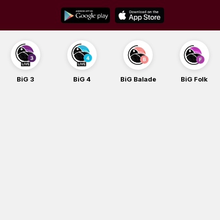
Skip
to
content
BiG 3
BiG 4
BiG Balade
BiG Folk