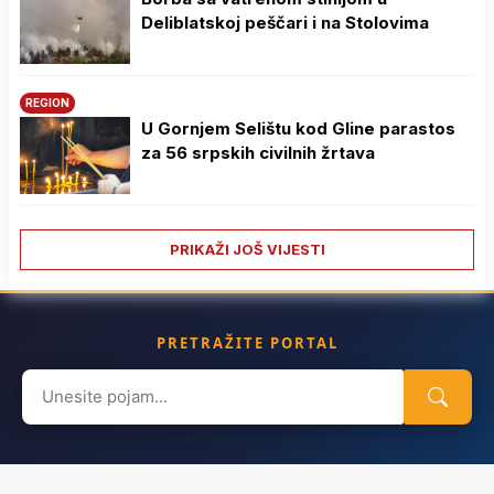
Deliblatskoj peščari i na Stolovima
REGION
U Gornjem Selištu kod Gline parastos
za 56 srpskih civilnih žrtava
PRIKAŽI JOŠ VIJESTI
PRETRAŽITE PORTAL
Search
for: