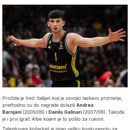
Pročida je treći Italijan koji je osvojio laskavo priznanje,
prethodno su do nagrade dolazili
Andrea
Barnjani
(2005/06) i
Danilo Galinari
(2007/08). Takođe
je i prvi igrač Albe kojem je to pošlo za rukom.
Talentovani košarkaš je imao veliku konkurenciju za