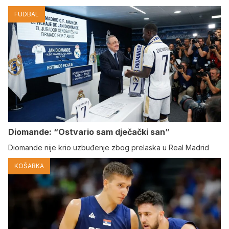
FUDBAL
Diomande: “Ostvario sam dječački san”
Diomande nije krio uzbuđenje zbog prelaska u Real Madrid
KOŠARKA