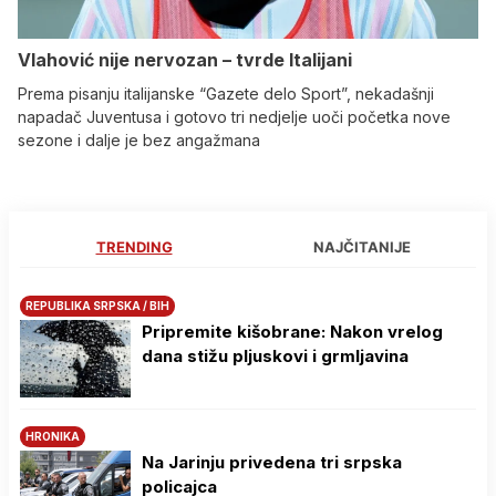
Vlahović nije nervozan – tvrde Italijani
Prema pisanju italijanske “Gazete delo Sport”, nekadašnji
napadač Juventusa i gotovo tri nedjelje uoči početka nove
sezone i dalje je bez angažmana
TRENDING
NAJČITANIJE
REPUBLIKA SRPSKA / BIH
Pripremite kišobrane: Nakon vrelog
dana stižu pljuskovi i grmljavina
HRONIKA
Na Јarinju privedena tri srpska
policajca