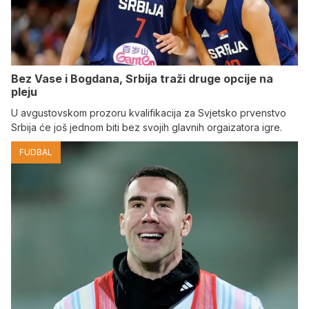
Bez Vase i Bogdana, Srbija traži druge opcije na
pleju
U avgustovskom prozoru kvalifikacija za Svjetsko prvenstvo
Srbija će još jednom biti bez svojih glavnih orgaizatora igre.
FUDBAL