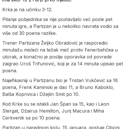
Krka je na učinku 3-12.
Pitanje pobjednika se nije postavljalo već posle pet
minuta igre, a Partizan je u nekoliko navrata vodio sa
više od 30 poena razlike.
Trener Partizana Željko Obradović je rasporedio
minutažu misleći na težak meč protiv Fenerbahčea u
utorak, a konačno je poslije oporavka od povrede
zaigrao Uroš Trifunović, koji je za 14 minuta upisao pet
poena.
Najefikasniji u Partizanu bio je Tristan Vukčević sa 16
poena, Frenk Kaminski je dao 11, a Bruno Kaboklo,
Balša Koprivica i Džejlin Smit po 10.
Kod Krke su se istakli Jan Špan sa 15, kao i Leon
Stergat, Džairus Hemilton, Jurij Macura i Miha
Cerkvenik sa po 10 poena.
Partizan u narednom kolu, 15. januara, gostuje Ciboni,