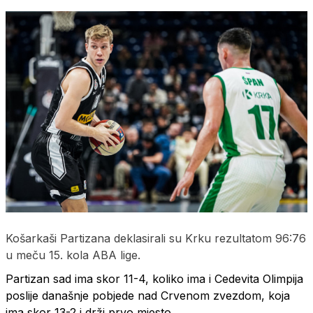
Košarkaši Partizana deklasirali su Krku rezultatom 96:76
u meču 15. kola ABA lige.
Partizan sad ima skor 11-4, koliko ima i Cedevita Olimpija
poslije današnje pobjede nad Crvenom zvezdom, koja
ima skor 13-2 i drži prvo mjesto.