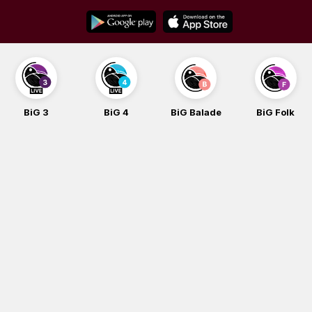
Skip
to
content
BiG 3
BiG 4
BiG Balade
BiG Folk