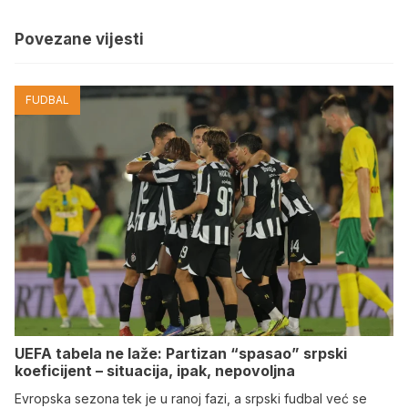
Povezane vijesti
FUDBAL
UEFA tabela ne laže: Partizan “spasao” srpski
koeficijent – situacija, ipak, nepovoljna
Evropska sezona tek je u ranoj fazi, a srpski fudbal već se