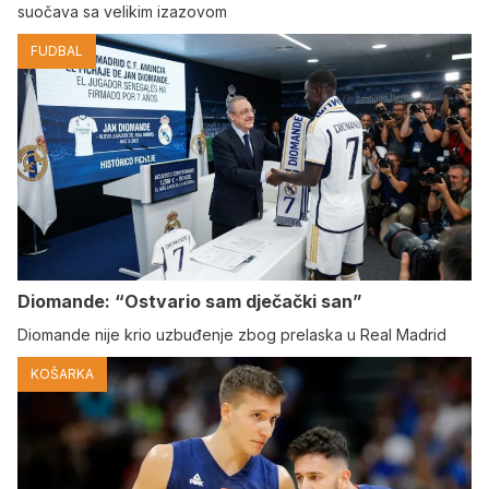
suočava sa velikim izazovom
FUDBAL
Diomande: “Ostvario sam dječački san”
Diomande nije krio uzbuđenje zbog prelaska u Real Madrid
KOŠARKA