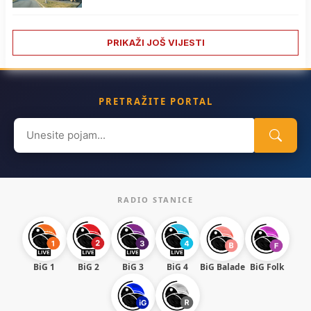
PRIKAŽI JOŠ VIJESTI
PRETRAŽITE PORTAL
Search
for:
RADIO STANICE
BiG 1
BiG 2
BiG 3
BiG 4
BiG Balade
BiG Folk