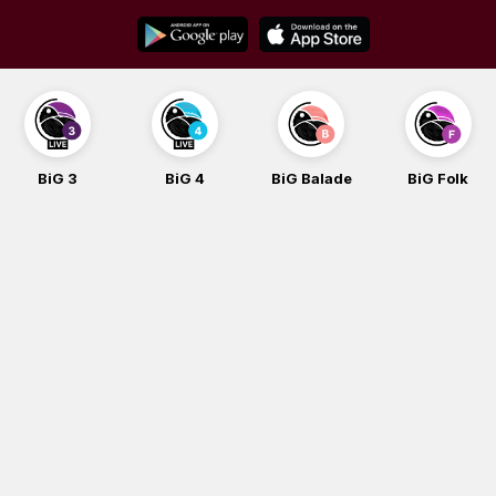
Skip
to
content
BiG 4
BiG Balade
BiG Folk
BiG iG