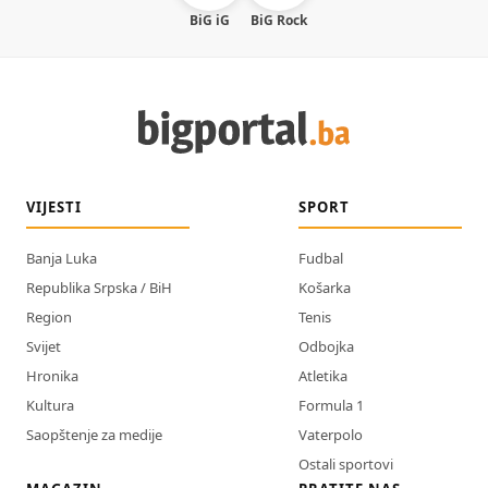
BiG iG
BiG Rock
VIJESTI
SPORT
Banja Luka
Fudbal
Republika Srpska / BiH
Košarka
Region
Tenis
Svijet
Odbojka
Hronika
Atletika
Kultura
Formula 1
Saopštenje za medije
Vaterpolo
Ostali sportovi