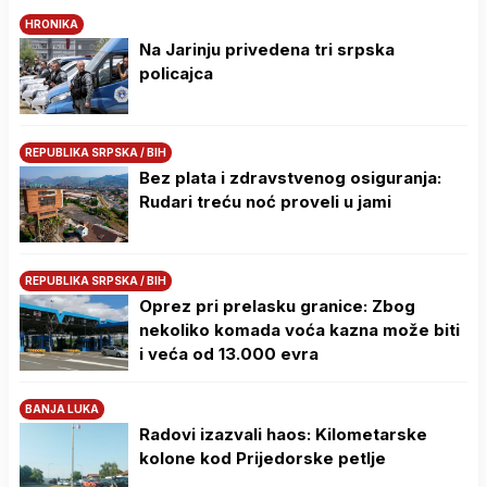
HRONIKA
Na Јarinju privedena tri srpska
policajca
REPUBLIKA SRPSKA / BIH
Bez plata i zdravstvenog osiguranja:
Rudari treću noć proveli u jami
REPUBLIKA SRPSKA / BIH
Oprez pri prelasku granice: Zbog
nekoliko komada voća kazna može biti
i veća od 13.000 evra
BANJA LUKA
Radovi izazvali haos: Kilometarske
kolone kod Prijedorske petlje