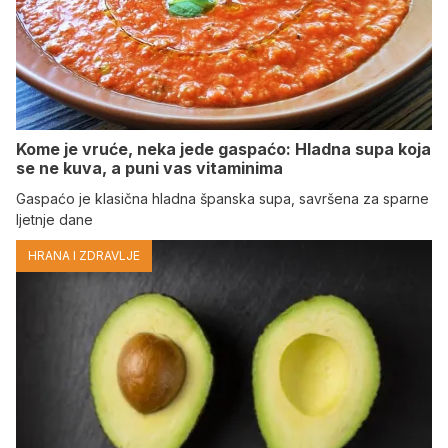
Kome je vruće, neka jede gaspaćo: Hladna supa koja
se ne kuva, a puni vas vitaminima
Gaspaćo je klasična hladna španska supa, savršena za sparne
ljetnje dane
HRANA I ZDRAVLJE