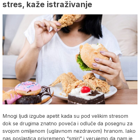
stres, kaže istraživanje
Mnogi ljudi izgube apetit kada su pod velikim stresom
dok se drugima znatno poveća i odluče da posegnu za
svojom omiljenom (uglavnom nezdravom) hranom. Iako
nas poslastica privremeno “smiri” i verujemo da nam je