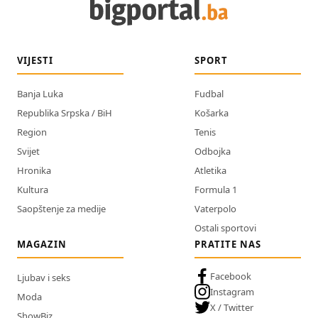
VIJESTI
SPORT
Banja Luka
Fudbal
Republika Srpska / BiH
Košarka
Region
Tenis
Svijet
Odbojka
Hronika
Atletika
Kultura
Formula 1
Saopštenje za medije
Vaterpolo
Ostali sportovi
MAGAZIN
PRATITE NAS
Facebook
Ljubav i seks
Instagram
Moda
X / Twitter
ShowBiz