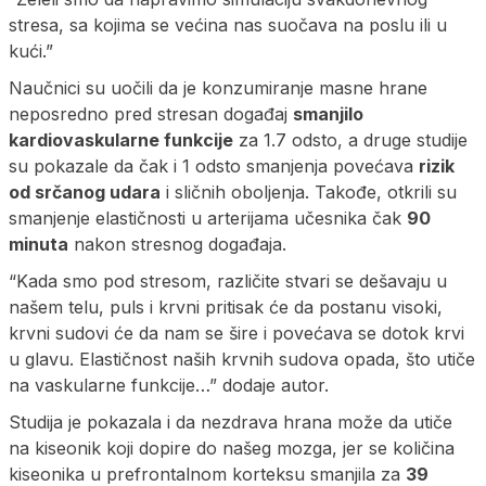
stresa, sa kojima se većina nas suočava na poslu ili u
kući.”
Naučnici su uočili da je konzumiranje masne hrane
neposredno pred stresan događaj
smanjilo
kardiovaskularne funkcije
za 1.7 odsto, a druge studije
su pokazale da čak i 1 odsto smanjenja povećava
rizik
od srčanog udara
i sličnih oboljenja. Takođe, otkrili su
smanjenje elastičnosti u arterijama učesnika čak
90
minuta
nakon stresnog događaja.
“Kada smo pod stresom, različite stvari se dešavaju u
našem telu, puls i krvni pritisak će da postanu visoki,
krvni sudovi će da nam se šire i povećava se dotok krvi
u glavu. Elastičnost naših krvnih sudova opada, što utiče
na vaskularne funkcije…” dodaje autor.
Studija je pokazala i da nezdrava hrana može da utiče
na kiseonik koji dopire do našeg mozga, jer se količina
kiseonika u prefrontalnom korteksu smanjila za
39