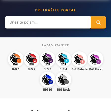
PRETRAŽITE PORTAL
Search
for:
RADIO STANICE
BiG 1
BiG 2
BiG 3
BiG 4
BiG Balade
BiG Folk
BiG iG
BiG Rock