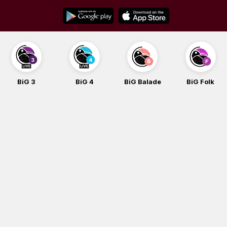
Skip
to
content
BiG 3
BiG 4
BiG Balade
BiG Folk