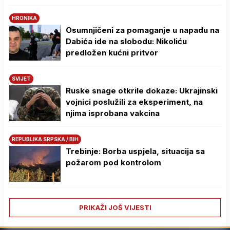
HRONIKA
Osumnjičeni za pomaganje u napadu na
Dabića ide na slobodu: Nikoliću
predložen kućni pritvor
SVIJET
Ruske snage otkrile dokaze: Ukrajinski
vojnici poslužili za eksperiment, na
njima isprobana vakcina
REPUBLIKA SRPSKA / BIH
Trebinje: Borba uspjela, situacija sa
požarom pod kontrolom
PRIKAŽI JOŠ VIJESTI