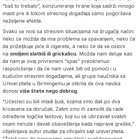
“baš to trebalo”, konzumiranje hrane koja sadrži mnogo
masti pre ili tokom stresnog događaja samo pogoršava
neželjene efekte.
Svako se nosi sa stresnim situacijama na drugačiji način:
neko će možda da ima problema sa spavanjem, neko će
da priželjkuje piće ili cigarete, a neko će da se osloni
na
omiljeni slatkiš ili grickalicu
. Možda nam deluje kao
da nam je ovaj privremeni “spas” preokrenuo
raspoloženje i da će nam uvek biti od pomoći i u
budućim stresnim događajima, ali grupa naučnika sa
Univerziteta u Birmingemu je otkrila da ova navika
donosi
više štete nego dobrog
.
“Učesnici su bili mladi ljudi, kojima smo dali po dva
kroasana za doručak. Zatim smo ih zamolili da rade
određene logičke testove, koji su se ubrzavali svakih
osam minuta i davali obaveštenja kada naprave greške,”
objašnjava autor studije za oficijalni sajt univerziteta.
“Želeli smo da napravimo simulaciju svakdonevnog