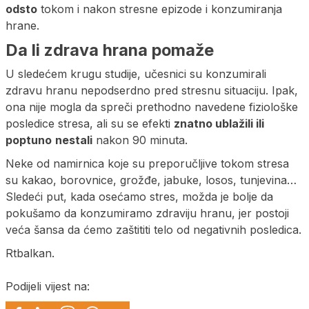
odsto
tokom i nakon stresne epizode i konzumiranja
hrane.
Da li zdrava hrana pomaže
U sledećem krugu studije, učesnici su konzumirali
zdravu hranu nepodserdno pred stresnu situaciju. Ipak,
ona nije mogla da spreči prethodno navedene fiziološke
posledice stresa, ali su se efekti
znatno ublažili ili
poptuno
nestali
nakon 90 minuta.
Neke od namirnica koje su preporučljive tokom stresa
su kakao, borovnice, grožđe, jabuke, losos, tunjevina…
Sledeći put, kada osećamo stres, možda je bolje da
pokušamo da konzumiramo zdraviju hranu, jer postoji
veća šansa da ćemo zaštititi telo od negativnih posledica.
Rtbalkan.
Podijeli vijest na: