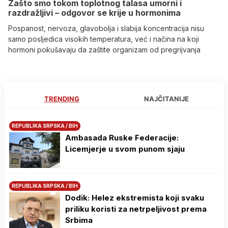
Zašto smo tokom toplotnog talasa umorni i
razdražljivi – odgovor se krije u hormonima
Pospanost, nervoza, glavobolja i slabija koncentracija nisu
samo posljedica visokih temperatura, već i načina na koji
hormoni pokušavaju da zaštite organizam od pregrijvanja
TRENDING
NAJČITANIJE
REPUBLIKA SRPSKA / BIH
Ambasada Ruske Federacije:
Licemjerje u svom punom sjaju
REPUBLIKA SRPSKA / BIH
Dodik: Helez ekstremista koji svaku
priliku koristi za netrpeljivost prema
Srbima