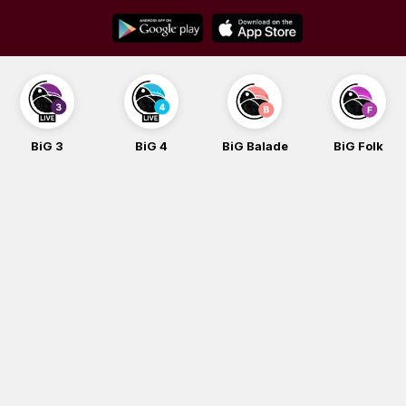
Skip
to
content
BiG 3
BiG 4
BiG Balade
BiG Folk