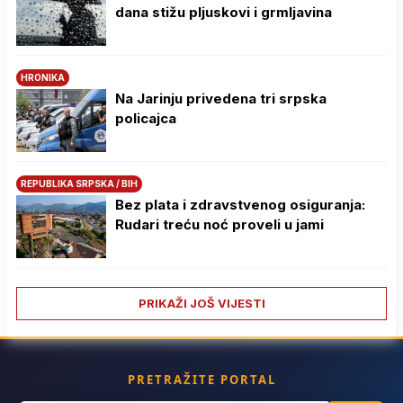
dana stižu pljuskovi i grmljavina
HRONIKA
Na Јarinju privedena tri srpska
policajca
REPUBLIKA SRPSKA / BIH
Bez plata i zdravstvenog osiguranja:
Rudari treću noć proveli u jami
PRIKAŽI JOŠ VIJESTI
PRETRAŽITE PORTAL