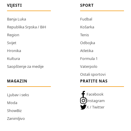
VIJESTI
SPORT
Banja Luka
Fudbal
Republika Srpska / BiH
Košarka
Region
Tenis
Svijet
Odbojka
Hronika
Atletika
Kultura
Formula 1
Saopštenje za medije
Vaterpolo
Ostali sportovi
MAGAZIN
PRATITE NAS
Facebook
Ljubav i seks
Instagram
Moda
X / Twitter
ShowBiz
Zanimljivo