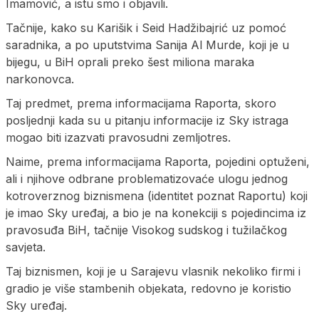
Imamović, a istu smo i objavili.
Tačnije, kako su Karišik i Seid Hadžibajrić uz pomoć
saradnika, a po uputstvima Sanija Al Murde, koji je u
bijegu, u BiH oprali preko šest miliona maraka
narkonovca.
Taj predmet, prema informacijama Raporta, skoro
posljednji kada su u pitanju informacije iz Sky istraga
mogao biti izazvati pravosudni zemljotres.
Naime, prema informacijama Raporta, pojedini optuženi,
ali i njihove odbrane problematizovaće ulogu jednog
kotroverznog biznismena (identitet poznat Raportu) koji
je imao Sky uređaj, a bio je na konekciji s pojedincima iz
pravosuđa BiH, tačnije Visokog sudskog i tužilačkog
savjeta.
Taj biznismen, koji je u Sarajevu vlasnik nekoliko firmi i
gradio je više stambenih objekata, redovno je koristio
Sky uređaj.