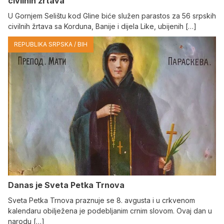
civilnih žrtava
U Gornjem Selištu kod Gline biće služen parastos za 56 srpskih
civilnih žrtava sa Korduna, Banije i dijela Like, ubijenih […]
REPUBLIKA SRPSKA / BIH
Danas je Sveta Petka Trnova
Sveta Petka Trnova praznuje se 8. avgusta i u crkvenom
kalendaru obilježena je podebljanim crnim slovom. Ovaj dan u
narodu […]