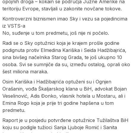
opojnih droga – kokain se područja Južne Amerike na
teritoriju Evrope, stavljali u zakonite novčane tokove.
Kontroverzni biznismen imao Sky i vezu sa pojedincima
iz VSTS-a
No, suđenje u tom predmetu, još nije ni počelo.
Radi se o Sky optužnici koja je krajem prošle godine
podignuta protiv Elmedina Karišika i Seida Hadžibajrića,
sina bivšeg načelnika Starog Grada, te još ukupno 10
osoba. Svi se sumnjiče da su, između ostalog, oprali oko
šest miliona maraka.
Osim Karišika i Hadžibajrića optuženi su i Ognjen
Orašanin, vođa Škaljarskog klana u BiH, advokat Bojan
Veselinović, Adis Đonko, vlasnik hotela u Mostaru, ali i
Emina Rogo koja je prije tri godine hapšena u tom
predmetu.
Raport je u posjedu potvrđene optužnice Tužilaštva BiH
koju su podigle tužioci Sanja Ljuboje Romić i Sanita