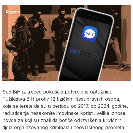
Sud BiH iz trećeg pokušaja potvrdio je optužnicu
Tužilaštva BiH protiv 12 fizičkih i šest pravnih osoba,
koje se terete da su u periodu od 2017. do 2024. godine,
radi sticanja nezakonite imovinske koristi, velike iznose
novca za koji su znali da potiče od izvršenja krivičnih
djela organizovanog kriminala i neovlaštenog prometa