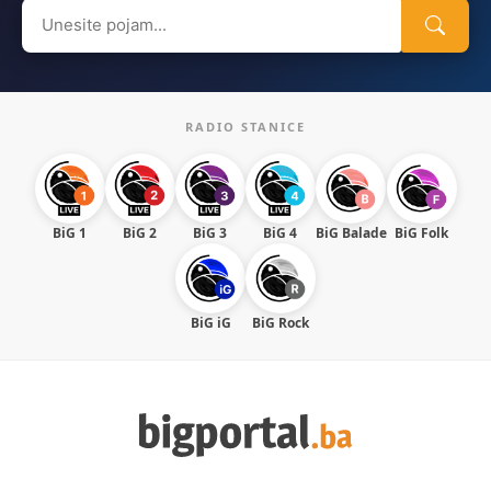
Search
for:
RADIO STANICE
BiG 1
BiG 2
BiG 3
BiG 4
BiG Balade
BiG Folk
BiG iG
BiG Rock