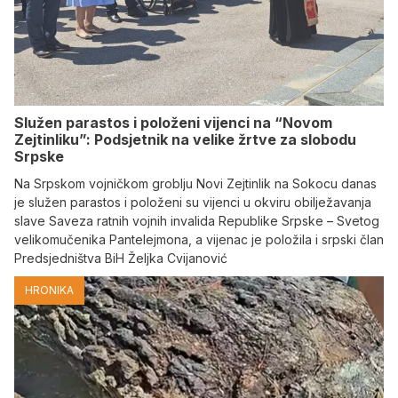
Služen parastos i položeni vijenci na “Novom
Zejtinliku”: Podsjetnik na velike žrtve za slobodu
Srpske
Na Srpskom vojničkom groblju Novi Zejtinlik na Sokocu danas
je služen parastos i položeni su vijenci u okviru obilježavanja
slave Saveza ratnih vojnih invalida Republike Srpske – Svetog
velikomučenika Pantelejmona, a vijenac je položila i srpski član
Predsjedništva BiH Željka Cvijanović
HRONIKA