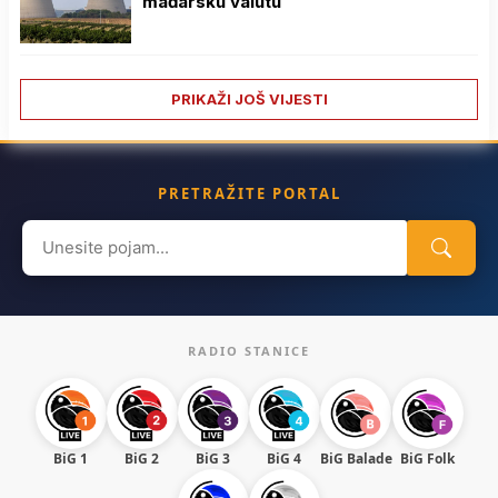
mađarsku valutu
PRIKAŽI JOŠ VIJESTI
PRETRAŽITE PORTAL
Search
for:
RADIO STANICE
BiG 1
BiG 2
BiG 3
BiG 4
BiG Balade
BiG Folk