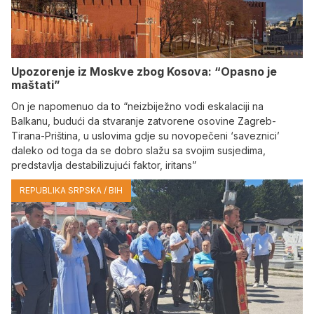
Upozorenje iz Moskve zbog Kosova: “Opasno je
maštati”
On je napomenuo da to “neizbiježno vodi eskalaciji na
Balkanu, budući da stvaranje zatvorene osovine Zagreb-
Tirana-Priština, u uslovima gdje su novopečeni ‘saveznici’
daleko od toga da se dobro slažu sa svojim susjedima,
predstavlja destabilizujući faktor, iritans”
REPUBLIKA SRPSKA / BIH