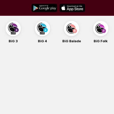
Skip
to
content
BiG 4
BiG Balade
BiG Folk
BiG iG