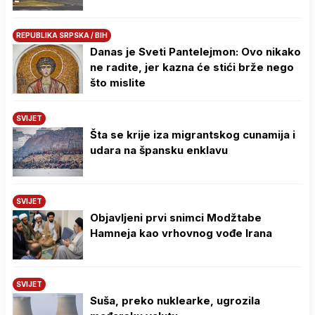
REPUBLIKA SRPSKA / BIH
Danas je Sveti Pantelejmon: Ovo nikako
ne radite, jer kazna će stići brže nego
što mislite
SVIJET
Šta se krije iza migrantskog cunamija i
udara na špansku enklavu
SVIJET
Objavljeni prvi snimci Modžtabe
Hamneja kao vrhovnog vođe Irana
SVIJET
Suša, preko nuklearke, ugrozila