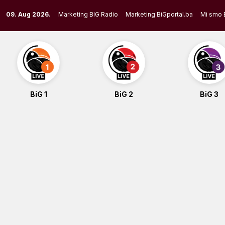
Skip
09. Aug 2026.
Marketing BIG Radio
Marketing BiGportal.ba
Mi smo 
to
content
BiG 1
BiG 2
BiG 3