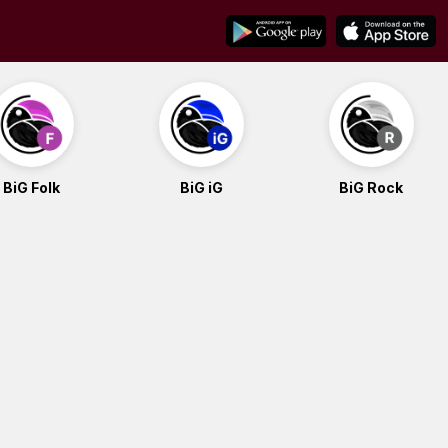
BiG Folk
BiG iG
BiG Rock