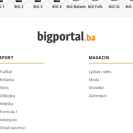
G 1
BiG 2
BiG 3
BiG 4
BiG Balade
BiG Folk
BiG iG
BiG
SPORT
MAGAZIN
Fudbal
Ljubav i seks
Košarka
Moda
Tenis
ShowBiz
Odbojka
Zanimljivo
Atletika
Formula 1
Vaterpolo
Ostali sportovi