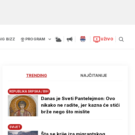
BIG BIZZ
PROGRAM
UŽIVO
TRENDING
NAJČITANIJE
REPUBLIKA SRPSKA / BIH
Danas je Sveti Pantelejmon: Ovo
nikako ne radite, jer kazna će stići
brže nego što mislite
SVIJET
Šta se krije iza migrantskog