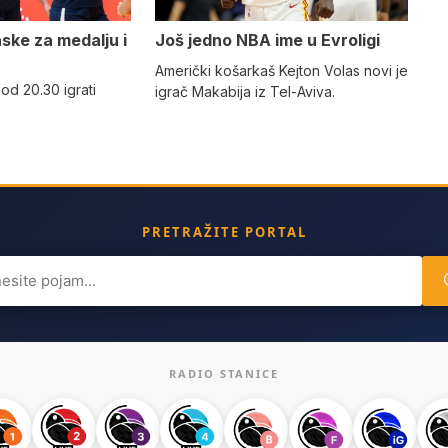
nske za medalju i
Još jedno NBA ime u Evroligi
Američki košarkaš Kejton Volas novi je
 od 20.30 igrati
igrač Makabija iz Tel-Aviva.
PRETRAŽITE PORTAL
ch
RADIO STANICE