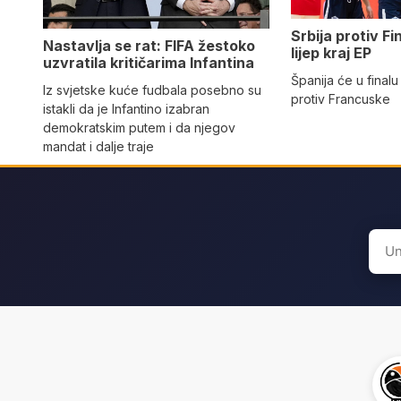
Srbija protiv Fi
Nastavlja se rat: FIFA žestoko
lijep kraj EP
uzvratila kritičarima Infantina
Španija će u finalu
Iz svjetske kuće fudbala posebno su
protiv Francuske
istakli da je Infantino izabran
demokratskim putem i da njegov
mandat i dalje traje
Sear
for: