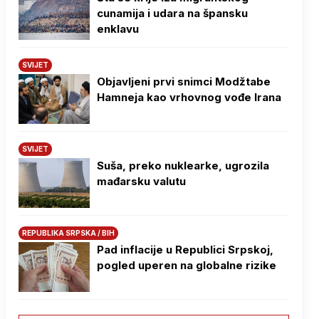
cunamija i udara na špansku
enklavu
SVIJET
Objavljeni prvi snimci Modžtabe
Hamneja kao vrhovnog vođe Irana
SVIJET
Suša, preko nuklearke, ugrozila
mađarsku valutu
REPUBLIKA SRPSKA / BIH
Pad inflacije u Republici Srpskoj,
pogled uperen na globalne rizike