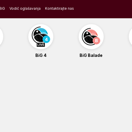
BiG
Vodič oglašavanja
Kontaktirajte nas
BiG 4
BiG Balade