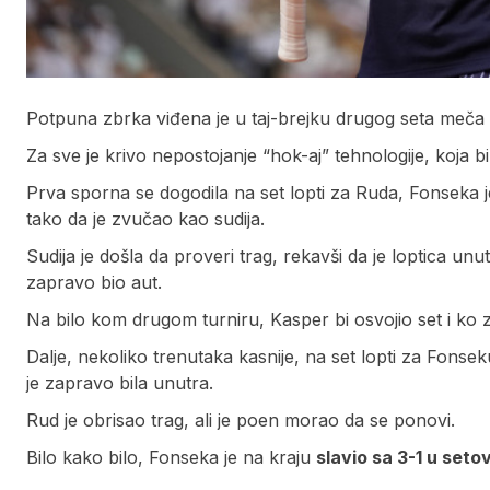
Potpuna zbrka viđena je u taj-brejku drugog seta meč
Za sve je krivo nepostojanje “hok-aj” tehnologije, koja b
Prva sporna se dogodila na set lopti za Ruda, Fonseka je
tako da je zvučao kao sudija.
Sudija je došla da proveri trag, rekavši da je loptica unu
zapravo bio aut.
Na bilo kom drugom turniru, Kasper bi osvojio set i ko
Dalje, nekoliko trenutaka kasnije, na set lopti za Fonseku
je zapravo bila unutra.
Rud je obrisao trag, ali je poen morao da se ponovi.
Bilo kako bilo, Fonseka je na kraju
slavio sa 3-1 u seto