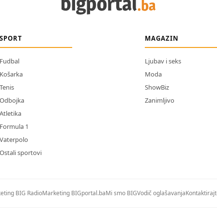
SPORT
MAGAZIN
Fudbal
Ljubav i seks
Košarka
Moda
Tenis
ShowBiz
Odbojka
Zanimljivo
Atletika
Formula 1
Vaterpolo
Ostali sportovi
eting BIG Radio
Marketing BIGportal.ba
Mi smo BIG
Vodič oglašavanja
Kontaktiraj