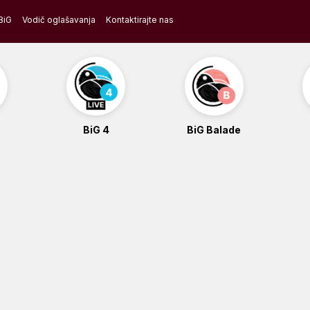
BiG
Vodič oglašavanja
Kontaktirajte nas
BiG 4
BiG Balade