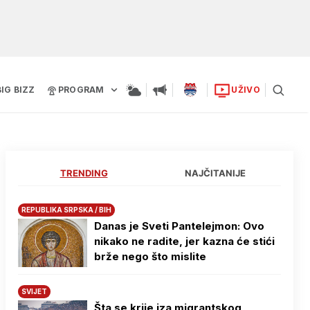
BIG BIZZ
PROGRAM
UŽIVO
TRENDING
NAJČITANIJE
REPUBLIKA SRPSKA / BIH
Danas je Sveti Pantelejmon: Ovo
nikako ne radite, jer kazna će stići
brže nego što mislite
SVIJET
Šta se krije iza migrantskog