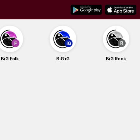
BiG Folk
BiG iG
BiG Rock