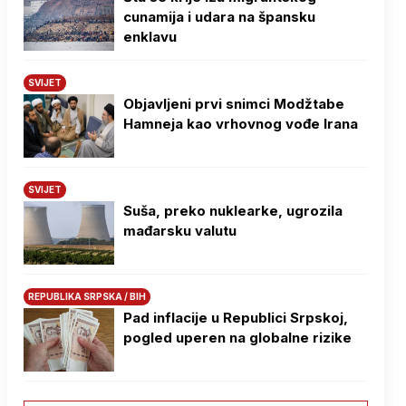
cunamija i udara na špansku
enklavu
SVIJET
Objavljeni prvi snimci Modžtabe
Hamneja kao vrhovnog vođe Irana
SVIJET
Suša, preko nuklearke, ugrozila
mađarsku valutu
REPUBLIKA SRPSKA / BIH
Pad inflacije u Republici Srpskoj,
pogled uperen na globalne rizike