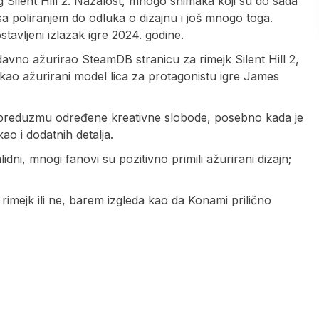
og Silent Hill 2. Nažalost, mnogo snimaka koji su do sada
sa poliranjem do odluka o dizajnu i još mnogo toga.
tavljeni izlazak igre 2024. godine.
davno ažurirao SteamDB stranicu za rimejk Silent Hill 2,
 kao ažurirani model lica za protagonistu igre James
da preduzmu određene kreativne slobode, posebno kada je
ao i dodatnih detalja.
idni, mnogi fanovi su pozitivno primili ažurirani dizajn;
r rimejk ili ne, barem izgleda kao da Konami prilično