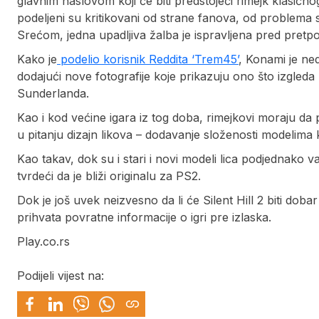
glavnim naslovom koji će biti predstojeći rimejk klasičn
podeljeni su kritikovani od strane fanova, od problema 
Srećom, jedna upadljiva žalba je ispravljena pred pretpos
Kako je
podelio korisnik Reddita ‘Trem45’
, Konami je ne
dodajući nove fotografije koje prikazuju ono što izgleda
Sunderlanda.
Kao i kod većine igara iz tog doba, rimejkovi moraju 
u pitanju dizajn likova – dodavanje složenosti modelima k
Kao takav, dok su i stari i novi modeli lica podjednako val
tvrdeći da je bliži originalu za PS2.
Dok je još uvek neizvesno da li će Silent Hill 2 biti doba
prihvata povratne informacije o igri pre izlaska.
Play.co.rs
Podijeli vijest na: