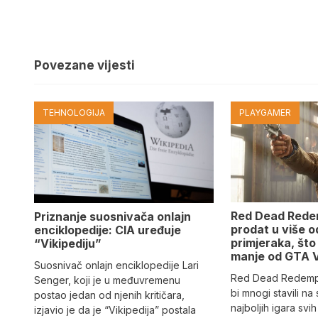
Povezane vijesti
TEHNOLOGIJA
PLAYGAMER
Red Dead Redem
Priznanje suosnivača onlajn
prodat u više o
enciklopedije: CIA uređuje
primjeraka, što
“Vikipediju”
manje od GTA 
Suosnivač onlajn enciklopedije Lari
Red Dead Redempti
Senger, koji je u međuvremenu
bi mnogi stavili na 
postao jedan od njenih kritičara,
najboljih igara sv
izjavio je da je “Vikipedija” postala