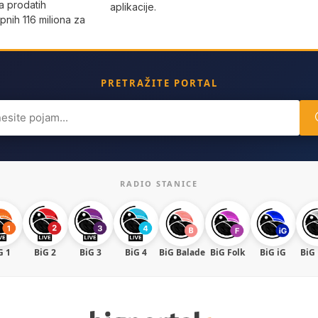
a prodatih
aplikacije.
pnih 116 miliona za
PRETRAŽITE PORTAL
ch
RADIO STANICE
G 1
BiG 2
BiG 3
BiG 4
BiG Balade
BiG Folk
BiG iG
BiG