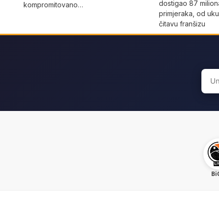
dostigao 87 milion
kompromitovano…
primjeraka, od uku
čitavu franšizu
Sear
for:
Bi