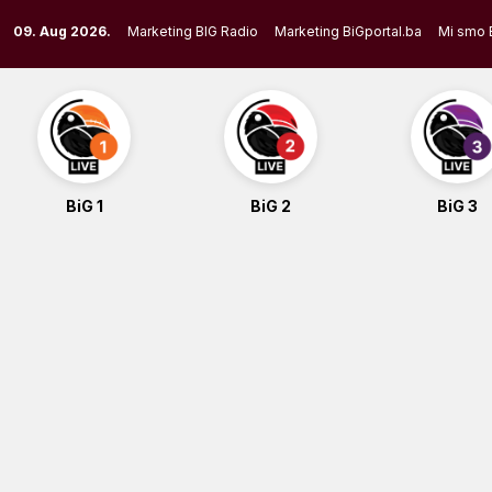
Skip
09. Aug 2026.
Marketing BIG Radio
Marketing BiGportal.ba
Mi smo 
to
content
BiG 1
BiG 2
BiG 3