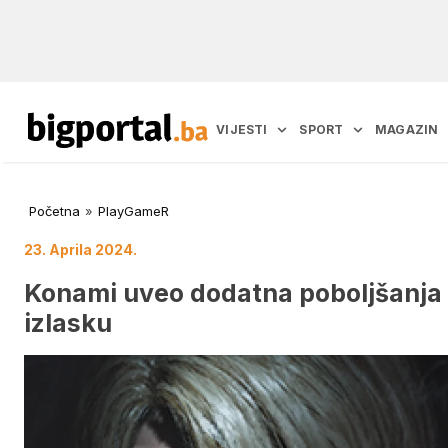
VIJESTI
SPORT
MAGAZIN
Početna
»
PlayGameR
23. Aprila 2024.
Konami uveo dodatna poboljšanja u
izlasku