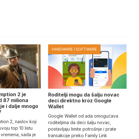
HARDWARE I SOFTWARE
ption 2 je
Roditelji mogu da šalju novac
d 87 miliona
deci direktno kroz Google
 je i dalje mnogo
Wallet
V
Google Wallet od ada omogućava
on 2, naslov koji
roditeljima da deci šalju novac,
svoju top 10 listu
postavljaju limite potrošnje i prate
ih vremena, sada je
transakcije preko Family Link