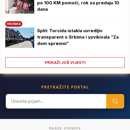
po 100 KM pomoći, rok za predaju 10
dana
HRONIKA
Split: Torcida istakla uvredljiv
transparent o Srbima i uzvikivala “Za
dom spremni”
PRIKAŽI JOŠ VIJESTI
PRETRAŽITE PORTAL
Search
for:
RADIO STANICE