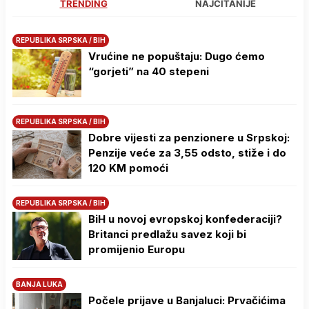
TRENDING
NAJČITANIJE
REPUBLIKA SRPSKA / BIH
Vrućine ne popuštaju: Dugo ćemo
“gorjeti” na 40 stepeni
REPUBLIKA SRPSKA / BIH
Dobre vijesti za penzionere u Srpskoj:
Penzije veće za 3,55 odsto, stiže i do
120 KM pomoći
REPUBLIKA SRPSKA / BIH
BiH u novoj evropskoj konfederaciji?
Britanci predlažu savez koji bi
promijenio Europu
BANJA LUKA
Počele prijave u Banjaluci: Prvačićima