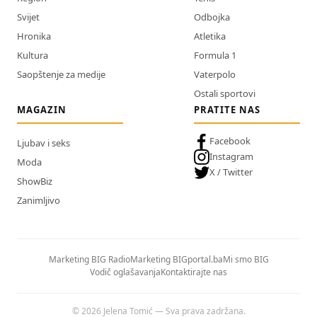
Svijet
Odbojka
Hronika
Atletika
Kultura
Formula 1
Saopštenje za medije
Vaterpolo
Ostali sportovi
MAGAZIN
PRATITE NAS
Facebook
Ljubav i seks
Instagram
Moda
X / Twitter
ShowBiz
Zanimljivo
Marketing BIG Radio
Marketing BIGportal.ba
Mi smo BIG
Vodič oglašavanja
Kontaktirajte nas
© 2026 Jelena Tomić — Sva prava zadržana.