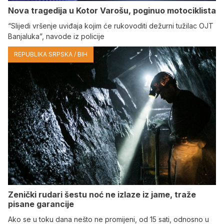
Nova tragedija u Kotor Varošu, poginuo motociklista
“Slijedi vršenje uviđaja kojim će rukovoditi dežurni tužilac OJT
Banjaluka”, navode iz policije
REPUBLIKA SRPSKA / BIH
Zenički rudari šestu noć ne izlaze iz jame, traže
pisane garancije
Ako se u toku dana nešto ne promijeni, od 15 sati, odnosno u