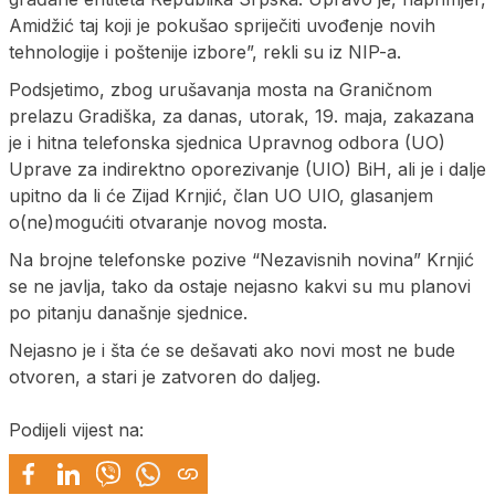
Amidžić taj koji je pokušao spriječiti uvođenje novih
tehnologije i poštenije izbore”, rekli su iz NIP-a.
Podsjetimo, zbog urušavanja mosta na Graničnom
prelazu Gradiška, za danas, utorak, 19. maja, zakazana
je i hitna telefonska sjednica Upravnog odbora (UO)
Uprave za indirektno oporezivanje (UIO) BiH, ali je i dalje
upitno da li će Zijad Krnjić, član UO UIO, glasanjem
o(ne)mogućiti otvaranje novog mosta.
Na brojne telefonske pozive “Nezavisnih novina” Krnjić
se ne javlja, tako da ostaje nejasno kakvi su mu planovi
po pitanju današnje sjednice.
Nejasno je i šta će se dešavati ako novi most ne bude
otvoren, a stari je zatvoren do daljeg.
Podijeli vijest na: