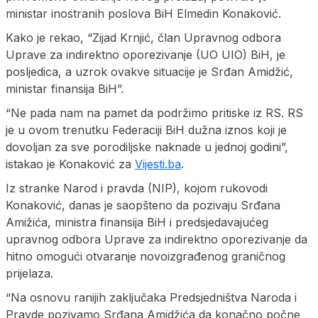
ministar inostranih poslova BiH Elmedin Konaković.
Kako je rekao, “Zijad Krnjić, član Upravnog odbora
Uprave za indirektno oporezivanje (UO UIO) BiH, je
posljedica, a uzrok ovakve situacije je Srđan Amidžić,
ministar finansija BiH”.
“Ne pada nam na pamet da podržimo pritiske iz RS. RS
je u ovom trenutku Federaciji BiH dužna iznos koji je
dovoljan za sve porodiljske naknade u jednoj godini”,
istakao je Konaković za
Vijesti.ba
.
Iz stranke Narod i pravda (NIP), kojom rukovodi
Konaković, danas je saopšteno da pozivaju Srđana
Amižića, ministra finansija BiH i predsjedavajućeg
upravnog odbora Uprave za indirektno oporezivanje da
hitno omogući otvaranje novoizgrađenog graničnog
prijelaza.
“Na osnovu ranijih zaključaka Predsjedništva Naroda i
Pravde pozivamo Srđana Amidžića da konačno počne