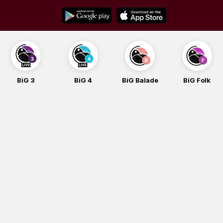
Skip
to
content
BiG 3
BiG 4
BiG Balade
BiG Folk