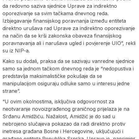
da redovno saziva sjednice Uprave za indirektno
oporezivanje sa svim tačkama dnevnog reda.
Izbjegavanje finansijskog poravnanja između entiteta
direktno urušava rad Uprave za indirektno oporezivanje
na način da se krši zakonska obaveza finansijskog
poravnavanja ali i narušava ugled i povjerenje UIO”, rekli
su iz NIP-a.
Kako su dodali, praksa da se sazivaju vanredne sjednice
samo sa jednom tačkom dnevnog reda je “nedopustiva i
predstavlja maksimalističke pokušaje da se
manipulacijom osiguraju odluke samo u interesu jedne
strane”.
“U ovim okolnostima, isključiva odgovornost za
neotvaranje novoizgrađenog graničnog prijelaza je na
Srđanu Amidžiću. Nažalost, Amidžić je do sad u
nebrojeno slučajeva pokazao da radi direktno protiv
inetresa građana Bosne i Hercegovine, uključujući i
građane entiteta Republika Srpska. Upravo je, naprimjer,