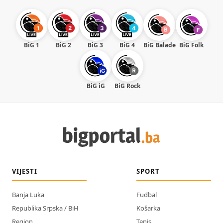
BiG 1
BiG 2
BiG 3
BiG 4
BiG Balade
BiG Folk
BiG iG
BiG Rock
VIJESTI
SPORT
Banja Luka
Fudbal
Republika Srpska / BiH
Košarka
Region
Tenis