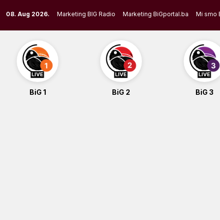
Skip
08. Aug 2026.
Marketing BIG Radio
Marketing BiGportal.ba
Mi smo 
to
content
BiG 1
BiG 2
BiG 3