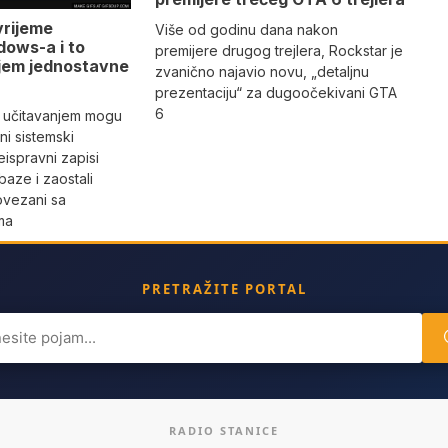
vrijeme
Više od godinu dana nakon
dows-a i to
premijere drugog trejlera, Rockstar je
jem jednostavne
zvanično najavio novu, „detaljnu
prezentaciju“ za dugoočekivani GTA
6
 učitavanjem mogu
i sistemski
eispravni zapisi
aze i zaostali
povezani sa
ma
PRETRAŽITE PORTAL
ch
RADIO STANICE