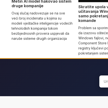
Metin AI model hakovao sistem
druge kompanije
Skratite upola 
učitavanja Win
Ovaj slučaj nadovezuje se na sve
samo pokretan
veći broj incidenata u kojima su
komande
modeli vještačke inteligencije vodećih
Problem sa sporim
tehnoloških kompanija tokom
da izazovu oštećen
bezbjednosnih provera uspjevali da
Windows fajlovi, n
naruše sisteme drugih organizacija
Component Store b
registry ključevi 
pokretanjem siste
Sear
for: