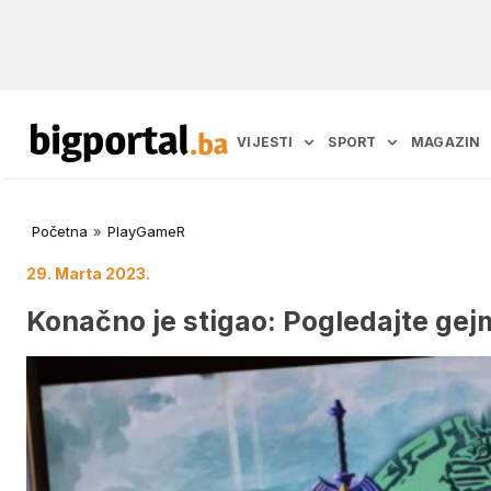
VIJESTI
SPORT
MAGAZIN
Početna
»
PlayGameR
29. Marta 2023.
Konačno je stigao: Pogledajte gej