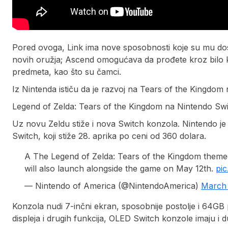
Pored ovoga, Link ima nove sposobnosti koje su mu dost
novih oružja; Ascend omogućava da prođete kroz bilo k
predmeta, kao što su čamci.
Iz Nintenda ističu da je razvoj na Tears of the Kingdom 
Legend of Zelda: Tears of the Kingdom na Nintendo Swit
Uz novu Zeldu stiže i nova Switch konzola. Nintendo je
Switch, koji stiže 28. aprika po ceni od 360 dolara.
A The Legend of Zelda: Tears of the Kingdom theme
will also launch alongside the game on May 12th.
pic
— Nintendo of America (@NintendoAmerica)
March 
Konzola nudi 7-inčni ekran, sposobnije postolje i 64GB
displeja i drugih funkcija, OLED Switch konzole imaju i du