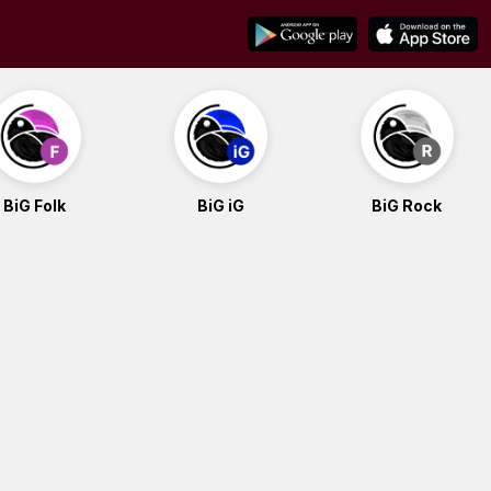
BiG Folk
BiG iG
BiG Rock