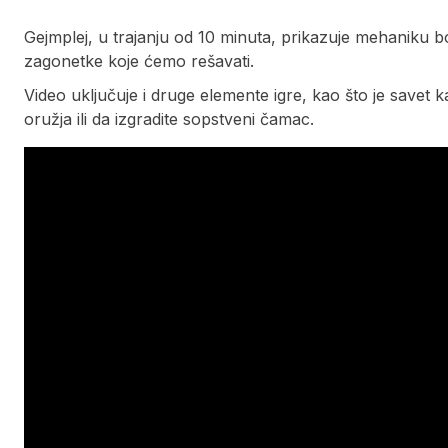
Gejmplej, u trajanju od 10 minuta, prikazuje mehaniku bor
zagonetke koje ćemo rešavati.
Video uključuje i druge elemente igre, kao što je savet
oružja ili da izgradite sopstveni čamac.