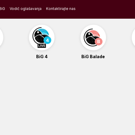
BiG
Vodič oglašavanja
Kontaktirajte nas
BiG 4
BiG Balade