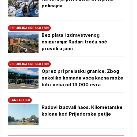
policajca
REPUBLIKA SRPSKA / BIH
Bez plata i zdravstvenog
osiguranja: Rudari treću noć
proveli u jami
REPUBLIKA SRPSKA / BIH
Oprez pri prelasku granice: Zbog
nekoliko komada voća kazna može
biti i veća od 13.000 evra
BANJA LUKA
Radovi izazvali haos: Kilometarske
kolone kod Prijedorske petlje