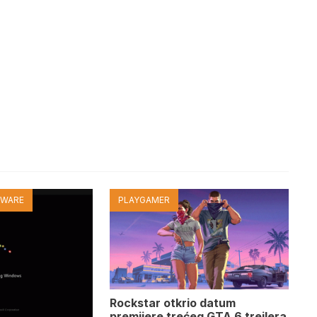
TWARE
PLAYGAMER
Rockstar otkrio datum
premijere trećeg GTA 6 trejlera