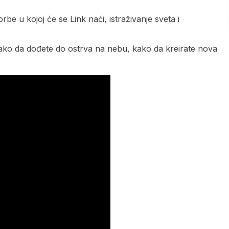
be u kojoj će se Link naći, istraživanje sveta i
 kako da dođete do ostrva na nebu, kako da kreirate nova