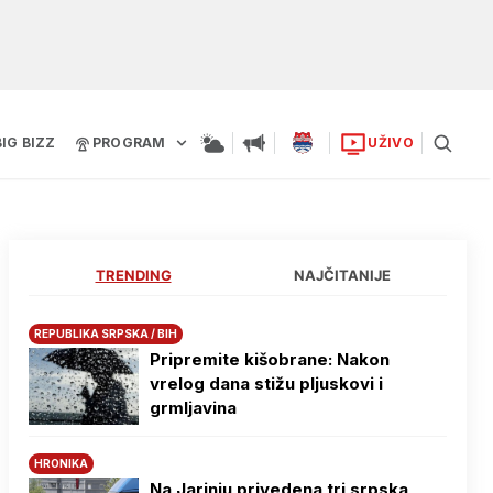
BIG BIZZ
PROGRAM
UŽIVO
TRENDING
NAJČITANIJE
REPUBLIKA SRPSKA / BIH
Pripremite kišobrane: Nakon
vrelog dana stižu pljuskovi i
grmljavina
HRONIKA
Na Јarinju privedena tri srpska