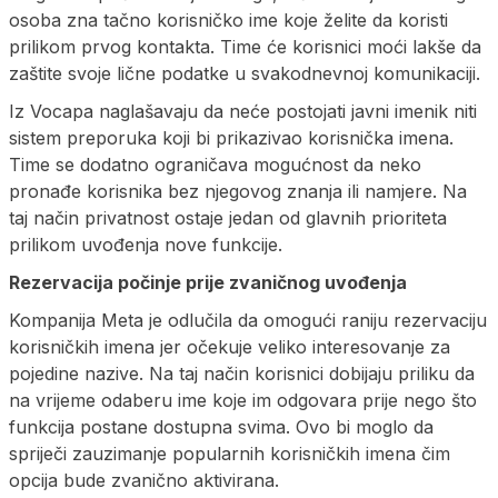
osoba zna tačno korisničko ime koje želite da koristi
prilikom prvog kontakta. Time će korisnici moći lakše da
zaštite svoje lične podatke u svakodnevnoj komunikaciji.
Iz Vocapa naglašavaju da neće postojati javni imenik niti
sistem preporuka koji bi prikazivao korisnička imena.
Time se dodatno ograničava mogućnost da neko
pronađe korisnika bez njegovog znanja ili namjere. Na
taj način privatnost ostaje jedan od glavnih prioriteta
prilikom uvođenja nove funkcije.
Rezervacija počinje prije zvaničnog uvođenja
Kompanija Meta je odlučila da omogući raniju rezervaciju
korisničkih imena jer očekuje veliko interesovanje za
pojedine nazive. Na taj način korisnici dobijaju priliku da
na vrijeme odaberu ime koje im odgovara prije nego što
funkcija postane dostupna svima. Ovo bi moglo da
spriječi zauzimanje popularnih korisničkih imena čim
opcija bude zvanično aktivirana.