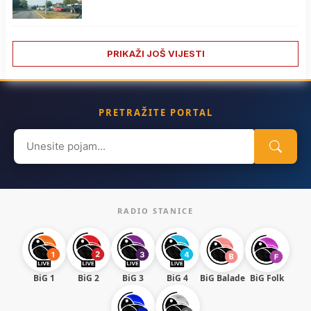
PRIKAŽI JOŠ VIJESTI
PRETRAŽITE PORTAL
Search
for:
RADIO STANICE
BiG 1
BiG 2
BiG 3
BiG 4
BiG Balade
BiG Folk