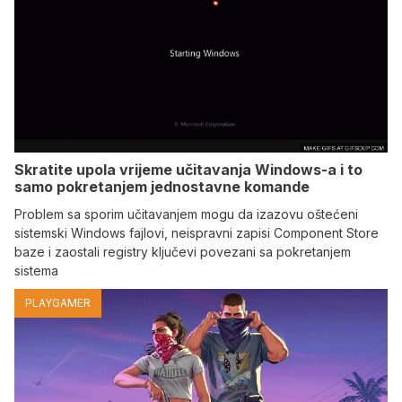
Skratite upola vrijeme učitavanja Windows-a i to
samo pokretanjem jednostavne komande
Problem sa sporim učitavanjem mogu da izazovu oštećeni
sistemski Windows fajlovi, neispravni zapisi Component Store
baze i zaostali registry ključevi povezani sa pokretanjem
sistema
PLAYGAMER