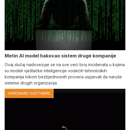
Metin AI model hakovao sistem druge kompanije
Ovaj slučaj nadovezuje se na sve veći broj incidenata u kojima
su modeli vještačke inteligencije vodećih tehnoloških
kompanija tokom bezbjednosnih provera uspjevali da naruše
sisteme drugih organizacija
HARDWARE I SOFTWARE