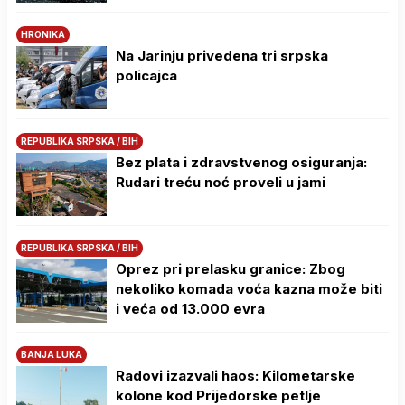
HRONIKA
Na Јarinju privedena tri srpska
policajca
REPUBLIKA SRPSKA / BIH
Bez plata i zdravstvenog osiguranja:
Rudari treću noć proveli u jami
REPUBLIKA SRPSKA / BIH
Oprez pri prelasku granice: Zbog
nekoliko komada voća kazna može biti
i veća od 13.000 evra
BANJA LUKA
Radovi izazvali haos: Kilometarske
kolone kod Prijedorske petlje