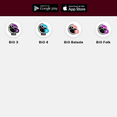
Skip
to
content
BiG 3
BiG 4
BiG Balade
BiG Folk