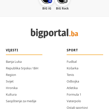
BiG iG
BiG Rock
VIJESTI
SPORT
Banja Luka
Fudbal
Republika Srpska / BiH
Košarka
Region
Tenis
Svijet
Odbojka
Hronika
Atletika
Kultura
Formula 1
Saopštenje za medije
Vaterpolo
Ostali sportovi