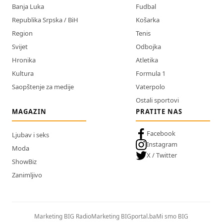
Banja Luka
Fudbal
Republika Srpska / BiH
Košarka
Region
Tenis
Svijet
Odbojka
Hronika
Atletika
Kultura
Formula 1
Saopštenje za medije
Vaterpolo
Ostali sportovi
MAGAZIN
PRATITE NAS
Facebook
Ljubav i seks
Instagram
Moda
X / Twitter
ShowBiz
Zanimljivo
Marketing BIG Radio
Marketing BIGportal.ba
Mi smo BIG