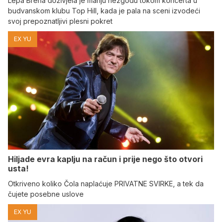
Lepa Brena doživjela je manju nezgodu tokom koncerta u
budvanskom klubu Top Hill, kada je pala na sceni izvodeći
svoj prepoznatljivi plesni pokret
EX YU
Hiljade evra kaplju na račun i prije nego što otvori
usta!
Otkriveno koliko Čola naplaćuje PRIVATNE SVIRKE, a tek da
čujete posebne uslove
EX YU