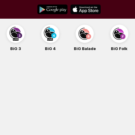
Skip
to
content
BiG 3
BiG 4
BiG Balade
BiG Folk