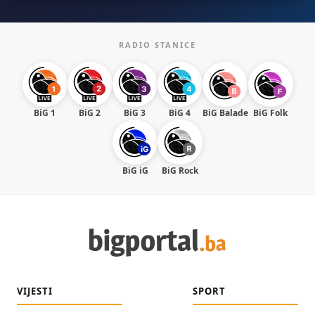
RADIO STANICE
BiG 1
BiG 2
BiG 3
BiG 4
BiG Balade
BiG Folk
BiG iG
BiG Rock
VIJESTI
SPORT