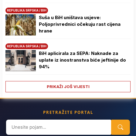
REPUBLIKA SRPSKA / BIH
Suša u BiH uništava usjeve:
Poljoprivrednici očekuju rast cijena
hrane
REPUBLIKA SRPSKA / BIH
BiH aplicirala za SEPA: Naknade za
uplate iz inostranstva biće jeftinije do
94%
PRIKAŽI JOŠ VIJESTI
PRETRAŽITE PORTAL
Search
for: