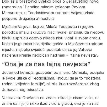
Dok se u prestonici uveliko priča o Jelisavetinoj novoj
romansi sa 11 godina mlađim kolegom Pavlom
Mensurom, u Teodosićevom rodnom Valjevu vlada
potpuno drugačija atmosfera.
Mještani Valjeva, koji za Miloša Teodosića i njegovu
porodicu imaju isključivo riječi hvale, priznaju da njegovu
bivšu suprugu gotovo nikada nisu viđali u svom gradu.
Koliko je glumica bila rijetka gošća u Miloševom rodnom
mjestu, najbolje svjedoči podatak da su joj Valjevci
nadjenuli krajnje neobičan nadimak – “tajna nevjesta”.
“Ona je za nas tajna nevjesta”
Jedan od komšija, gospodin po imenu Momčilo, podijelio
je svoje utiske o Teodosićima, ističući da je to “poštena,
radna i vrijedna familija”, ali nije krio razočaranje zbog
Jelisavetinog odsustva.
“Jelisavetu Orašanin ne znam, nikad je nisam vidio, ne
znam da li ju je neko ikad vidio u gradu, ona je za nas