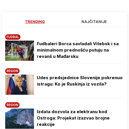
TRENDING
NAJČITANIJE
FUDBAL
Fudbaleri Borca savladali Vitebsk i sa
minimalnom prednošću putuju na
revanš u Mađarsku
REGION
Udes predsjednice Slovenije pokrenuo
istragu: Ko je Ruskinja iz vozila?
REGION
Izdata dozvola za elektranu kod
Ostroga: Projekat izazvao brojne
reakcije