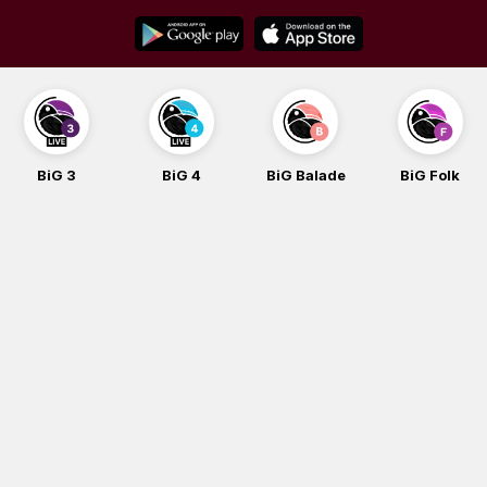
Skip
to
content
BiG 3
BiG 4
BiG Balade
BiG Folk