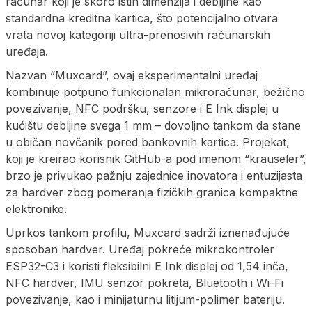
računar koji je skoro istih dimenzija i debljine kao
standardna kreditna kartica, što potencijalno otvara
vrata novoj kategoriji ultra-prenosivih računarskih
uređaja.
Nazvan “Muxcard”, ovaj eksperimentalni uređaj
kombinuje potpuno funkcionalan mikroračunar, bežično
povezivanje, NFC podršku, senzore i E Ink displej u
kućištu debljine svega 1 mm – dovoljno tankom da stane
u običan novčanik pored bankovnih kartica. Projekat,
koji je kreirao korisnik GitHub-a pod imenom “krauseler”,
brzo je privukao pažnju zajednice inovatora i entuzijasta
za hardver zbog pomeranja fizičkih granica kompaktne
elektronike.
Uprkos tankom profilu, Muxcard sadrži iznenađujuće
sposoban hardver. Uređaj pokreće mikrokontroler
ESP32-C3 i koristi fleksibilni E Ink displej od 1,54 inča,
NFC hardver, IMU senzor pokreta, Bluetooth i Wi-Fi
povezivanje, kao i minijaturnu litijum-polimer bateriju.