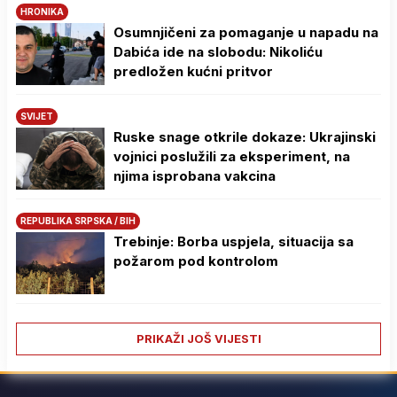
HRONIKA
Osumnjičeni za pomaganje u napadu na
Dabića ide na slobodu: Nikoliću
predložen kućni pritvor
SVIJET
Ruske snage otkrile dokaze: Ukrajinski
vojnici poslužili za eksperiment, na
njima isprobana vakcina
REPUBLIKA SRPSKA / BIH
Trebinje: Borba uspjela, situacija sa
požarom pod kontrolom
PRIKAŽI JOŠ VIJESTI