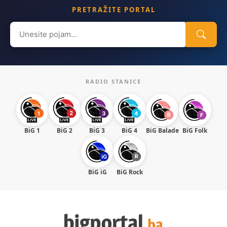
PRETRAŽITE PORTAL
Search
for:
RADIO STANICE
BiG 1
BiG 2
BiG 3
BiG 4
BiG Balade
BiG Folk
BiG iG
BiG Rock