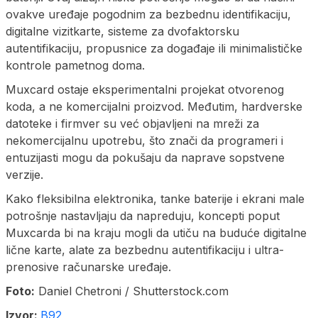
ovakve uređaje pogodnim za bezbednu identifikaciju,
digitalne vizitkarte, sisteme za dvofaktorsku
autentifikaciju, propusnice za događaje ili minimalističke
kontrole pametnog doma.
Muxcard ostaje eksperimentalni projekat otvorenog
koda, a ne komercijalni proizvod. Međutim, hardverske
datoteke i firmver su već objavljeni na mreži za
nekomercijalnu upotrebu, što znači da programeri i
entuzijasti mogu da pokušaju da naprave sopstvene
verzije.
Kako fleksibilna elektronika, tanke baterije i ekrani male
potrošnje nastavljaju da napreduju, koncepti poput
Muxcarda bi na kraju mogli da utiču na buduće digitalne
lične karte, alate za bezbednu autentifikaciju i ultra-
prenosive računarske uređaje.
Foto:
Daniel Chetroni / Shutterstock.com
Izvor:
B92