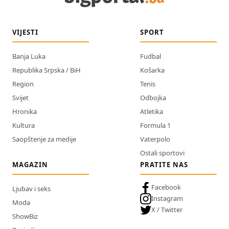
VIJESTI
SPORT
Banja Luka
Fudbal
Republika Srpska / BiH
Košarka
Region
Tenis
Svijet
Odbojka
Hronika
Atletika
Kultura
Formula 1
Saopštenje za medije
Vaterpolo
Ostali sportovi
MAGAZIN
PRATITE NAS
Facebook
Ljubav i seks
Instagram
Moda
X / Twitter
ShowBiz