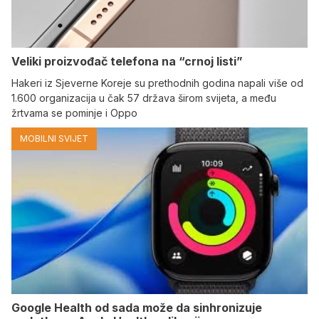
Veliki proizvođač telefona na “crnoj listi”
Hakeri iz Sjeverne Koreje su prethodnih godina napali više od
1.600 organizacija u čak 57 država širom svijeta, a među
žrtvama se pominje i Oppo
MOBILNI SVIJET
Google Health od sada može da sinhronizuje