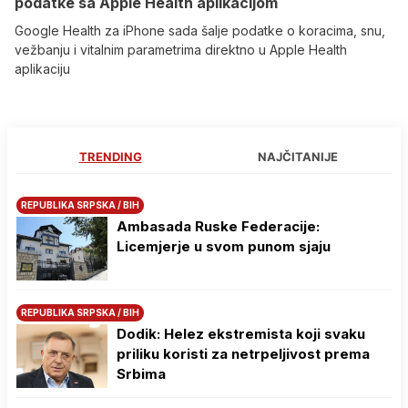
podatke sa Apple Health aplikacijom
Google Health za iPhone sada šalje podatke o koracima, snu,
vežbanju i vitalnim parametrima direktno u Apple Health
aplikaciju
TRENDING
NAJČITANIJE
REPUBLIKA SRPSKA / BIH
Ambasada Ruske Federacije:
Licemjerje u svom punom sjaju
REPUBLIKA SRPSKA / BIH
Dodik: Helez ekstremista koji svaku
priliku koristi za netrpeljivost prema
Srbima