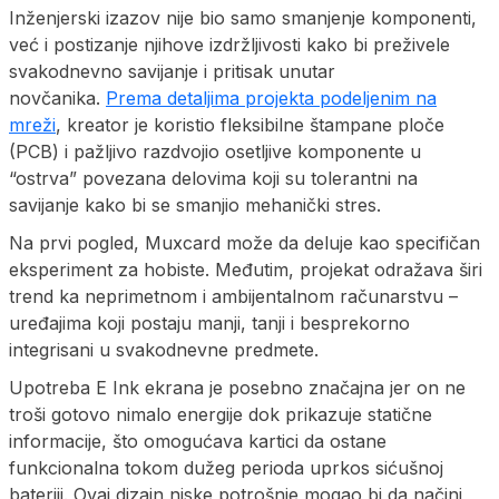
Inženjerski izazov nije bio samo smanjenje komponenti,
već i postizanje njihove izdržljivosti kako bi preživele
svakodnevno savijanje i pritisak unutar
novčanika.
Prema detaljima projekta podeljenim na
mreži
, kreator je koristio fleksibilne štampane ploče
(PCB) i pažljivo razdvojio osetljive komponente u
“ostrva” povezana delovima koji su tolerantni na
savijanje kako bi se smanjio mehanički stres.
Na prvi pogled, Muxcard može da deluje kao specifičan
eksperiment za hobiste. Međutim, projekat odražava širi
trend ka neprimetnom i ambijentalnom računarstvu –
uređajima koji postaju manji, tanji i besprekorno
integrisani u svakodnevne predmete.
Upotreba E Ink ekrana je posebno značajna jer on ne
troši gotovo nimalo energije dok prikazuje statične
informacije, što omogućava kartici da ostane
funkcionalna tokom dužeg perioda uprkos sićušnoj
bateriji. Ovaj dizajn niske potrošnje mogao bi da načini