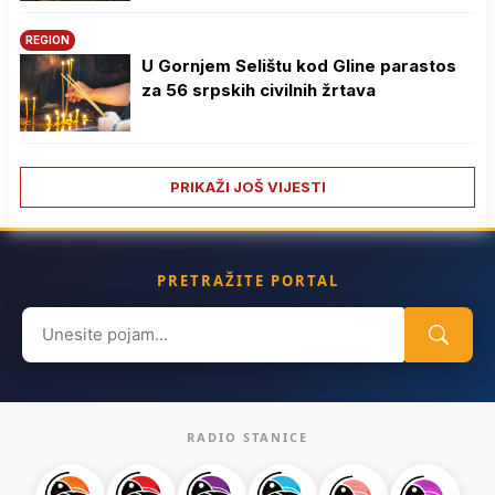
REGION
U Gornjem Selištu kod Gline parastos
za 56 srpskih civilnih žrtava
PRIKAŽI JOŠ VIJESTI
PRETRAŽITE PORTAL
Search
for:
RADIO STANICE