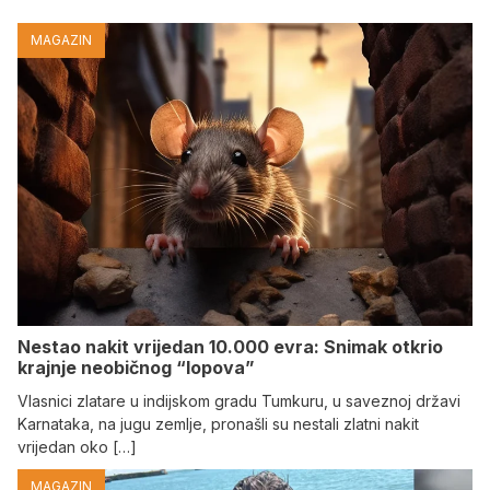
MAGAZIN
Nestao nakit vrijedan 10.000 evra: Snimak otkrio
krajnje neobičnog “lopova”
Vlasnici zlatare u indijskom gradu Tumkuru, u saveznoj državi
Karnataka, na jugu zemlje, pronašli su nestali zlatni nakit
vrijedan oko […]
MAGAZIN