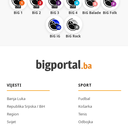
BiG 1
BiG 2
BiG 3
BiG 4
BiG Balade
BiG Folk
BiG iG
BiG Rock
VIJESTI
SPORT
Banja Luka
Fudbal
Republika Srpska / BiH
Košarka
Region
Tenis
Svijet
Odbojka