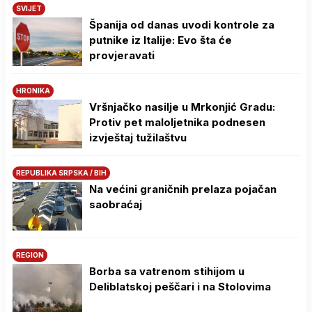
SVIJET
Španija od danas uvodi kontrole za
putnike iz Italije: Evo šta će
provjeravati
HRONIKA
Vršnjačko nasilje u Mrkonjić Gradu:
Protiv pet maloljetnika podnesen
izvještaj tužilaštvu
REPUBLIKA SRPSKA / BIH
Na većini graničnih prelaza pojačan
saobraćaj
REGION
Borba sa vatrenom stihijom u
Deliblatskoj peščari i na Stolovima