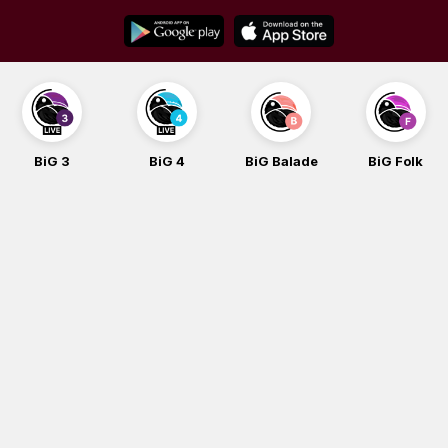
Skip
to
content
BiG 3
BiG 4
BiG Balade
BiG Folk