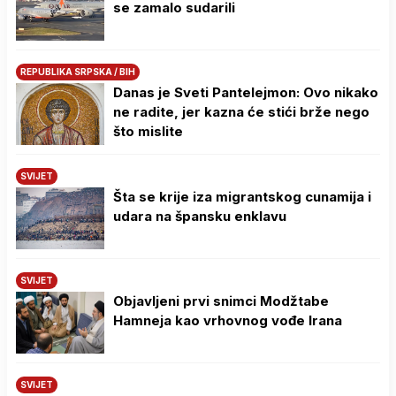
se zamalo sudarili
REPUBLIKA SRPSKA / BIH
Danas je Sveti Pantelejmon: Ovo nikako
ne radite, jer kazna će stići brže nego
što mislite
SVIJET
Šta se krije iza migrantskog cunamija i
udara na špansku enklavu
SVIJET
Objavljeni prvi snimci Modžtabe
Hamneja kao vrhovnog vođe Irana
SVIJET