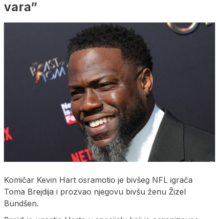
vara”
Komičar Kevin Hart osramotio je bivšeg NFL igrača
Toma Brejdija i prozvao njegovu bivšu ženu Žizel
Bundšen.