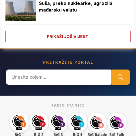
Suša, preko nuklearke, ugrozila
mađarsku valutu
PRIKAŽI JOŠ VIJESTI
PRETRAŽITE PORTAL
Search
for:
RADIO STANICE
BiG 1
BiG 2
BiG 3
BiG 4
BiG Balade
BiG Folk