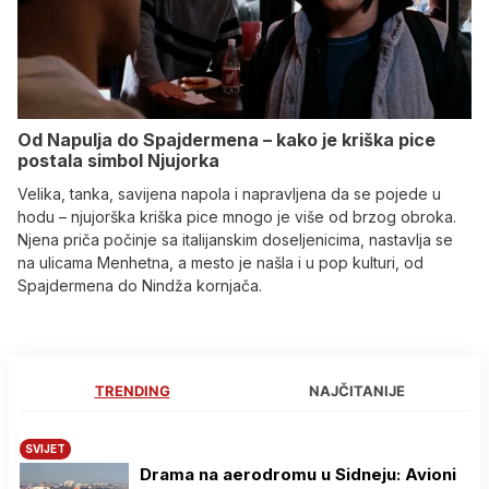
Od Napulja do Spajdermena – kako je kriška pice
postala simbol Njujorka
Velika, tanka, savijena napola i napravljena da se pojede u
hodu – njujorška kriška pice mnogo je više od brzog obroka.
Njena priča počinje sa italijanskim doseljenicima, nastavlja se
na ulicama Menhetna, a mesto je našla i u pop kulturi, od
Spajdermena do Nindža kornjača.
TRENDING
NAJČITANIJE
SVIJET
Drama na aerodromu u Sidneju: Avioni