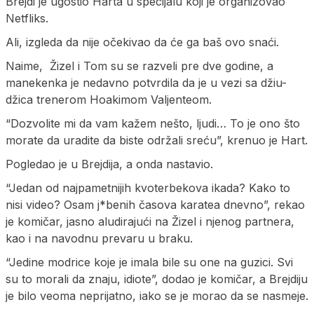
Brejdi je ugostio Harta u specijalu koji je organizovao
Netfliks.
Ali, izgleda da nije očekivao da će ga baš ovo snaći.
Naime, Žizel i Tom su se razveli pre dve godine, a
manekenka je nedavno potvrdila da je u vezi sa džiu-
džica trenerom Hoakimom Valjenteom.
“Dozvolite mi da vam kažem nešto, ljudi… To je ono što
morate da uradite da biste održali sreću”, krenuo je Hart.
Pogledao je u Brejdija, a onda nastavio.
“Jedan od najpametnijih kvoterbekova ikada? Kako to
nisi video? Osam j*benih časova karatea dnevno”, rekao
je komičar, jasno aludirajući na Žizel i njenog partnera,
kao i na navodnu prevaru u braku.
“Jedine modrice koje je imala bile su one na guzici. Svi
su to morali da znaju, idiote”, dodao je komičar, a Brejdiju
je bilo veoma neprijatno, iako se je morao da se nasmeje.