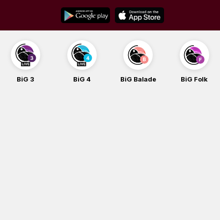
Skip
to
content
BiG 3
BiG 4
BiG Balade
BiG Folk