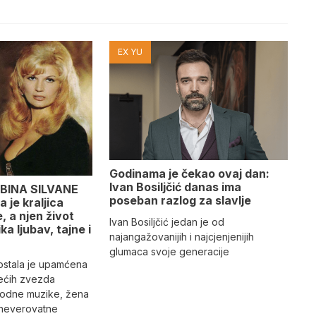
EX YU
Godinama je čekao ovaj dan:
Ivan Bosiljčić danas ima
BINA SILVANE
poseban razlog za slavlje
 je kraljica
 a njen život
Ivan Bosiljčić jedan je od
ika ljubav, tajne i
najangažovanijih i najcjenjenijih
glumaca svoje generacije
 ostala je upamćena
ećih zvezda
rodne muzike, žena
 neverovatne