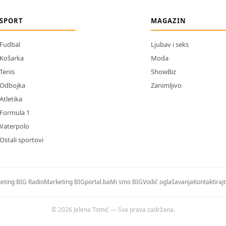
SPORT
MAGAZIN
Fudbal
Ljubav i seks
Košarka
Moda
Tenis
ShowBiz
Odbojka
Zanimljivo
Atletika
Formula 1
Vaterpolo
Ostali sportovi
eting BIG Radio
Marketing BIGportal.ba
Mi smo BIG
Vodič oglašavanja
Kontaktiraj
© 2026 Jelena Tomić — Sva prava zadržana.