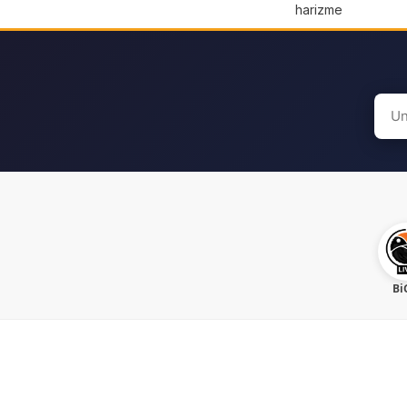
harizme
Sear
for:
Bi