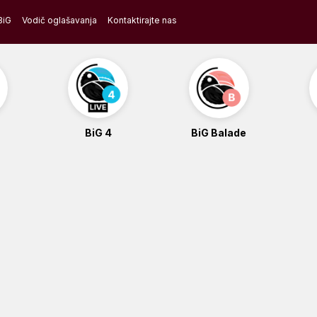
BiG
Vodič oglašavanja
Kontaktirajte nas
BiG 4
BiG Balade