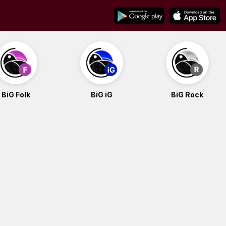
BiG Folk
BiG iG
BiG Rock