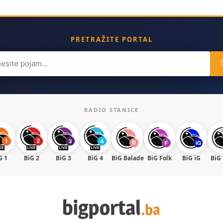
PRETRAŽITE PORTAL
ch
RADIO STANICE
G 1
BiG 2
BiG 3
BiG 4
BiG Balade
BiG Folk
BiG iG
BiG