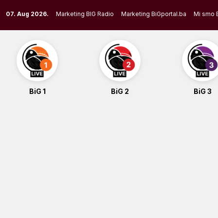
Skip
07. Aug 2026.
Marketing BIG Radio
Marketing BiGportal.ba
Mi smo 
to
content
BiG 1
BiG 2
BiG 3