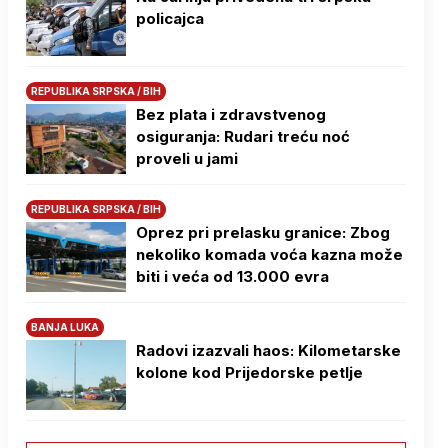
policajca
REPUBLIKA SRPSKA / BIH
Bez plata i zdravstvenog
osiguranja: Rudari treću noć
proveli u jami
REPUBLIKA SRPSKA / BIH
Oprez pri prelasku granice: Zbog
nekoliko komada voća kazna može
biti i veća od 13.000 evra
BANJA LUKA
Radovi izazvali haos: Kilometarske
kolone kod Prijedorske petlje