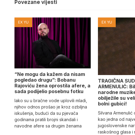
Povezane vijesti
EX YU
EX YU
“Ne mogu da kažem da nisam
pogledao drugu”: Bobanu
TRAGIČNA SUD
Rajoviću žena oprostila afere, a
ARMENULIĆ: Bila
sada podijelio posebnu fotku
narodne muzike,
obilježile su vel
Iako su u bračne vode uplovili mladi,
bolni gubici!
njihov odnos prošao je kroz ozbiljna
Silvana Armenulić
iskušenja, budući da su pjevača
kao jedna od najv
godinama pratili brojni skandali i
jugoslovenske na
navodne afere sa drugim ženama
raskošnog glasa i