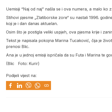
Uemisiji “Naj od naj” našla se i ova numera, a malo ko z
Stihovi pjesme „Zlatiborske zore“ su nastali 1996. godine
koji je i dan danas aktuelan.
Osim što je postigla veliki uspjeh, ova pjesma krije i zani
Tekst je napisala pokojna Marina Tucaković, čija je živ
prenosi Blic.
Ana je u jednoj emisiji ispričala da su Futa i Marina te go
(Blic Foto: Kurir)
Podijeli vijest na: