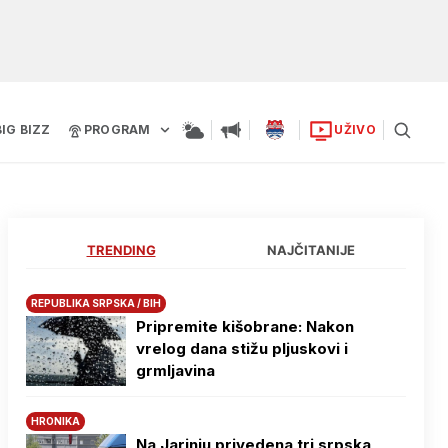
BIG BIZZ
PROGRAM
UŽIVO
TRENDING
NAJČITANIJE
REPUBLIKA SRPSKA / BIH
Pripremite kišobrane: Nakon
vrelog dana stižu pljuskovi i
grmljavina
HRONIKA
Na Јarinju privedena tri srpska