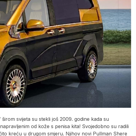
u” širom svijeta su stekli još 2009. godine kada su
apravljenim od kože s penisa kita! Svojedobno su radili
 očito kreću u drugom smjeru. Njihov novi Pullman Shere