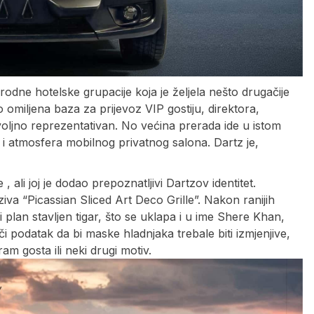
ne hotelske grupacije koja je željela nešto drugačije
 omiljena baza za prijevoz VIP gostiju, direktora,
ovoljno reprezentativan. No većina prerada ide u istom
i atmosfera mobilnog privatnog salona. Dartz je,
ali joj je dodao prepoznatljivi Dartzov identitet.
ziva “Picassian Sliced Art Deco Grille”. Nakon ranijih
 plan stavljen tigar, što se uklapa i u ime Shere Khan,
či podatak da bi maske hladnjaka trebale biti izmjenjive,
ram gosta ili neki drugi motiv.