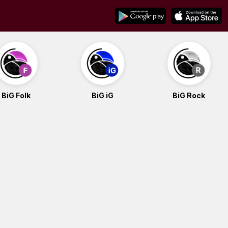
BiG Folk
BiG iG
BiG Rock