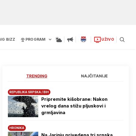
BIG BIZZ
PROGRAM
UŽIVO
TRENDING
NAJČITANIJE
REPUBLIKA SRPSKA / BIH
Pripremite kišobrane: Nakon
vrelog dana stižu pljuskovi i
grmljavina
HRONIKA
Na Јarinju privedena tri srpska