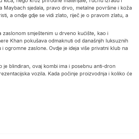
 kiča, nego kroz prirodne materijale, ručnu izradu i
lna Maybach sjedala, pravo drvo, metalne površine i koža
i, a ondje gdje se vidi zlato, riječ je o pravom zlatu, a
 sa zaslonom smještenim u drveno kućište, kao i
 Shere Khan pokušava odmaknuti od današnjih luksuznih
 i ogromne zaslone. Ovdje je ideja više privatni klub na
o je blindiran, ovaj kombi ima i posebnu anti-dron
rezentacijska vozila. Kada počinje proizvodnja i koliko će