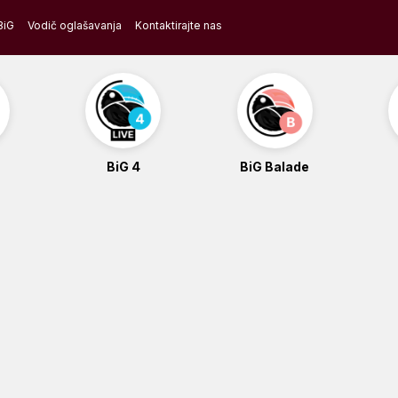
BiG
Vodič oglašavanja
Kontaktirajte nas
BiG 4
BiG Balade