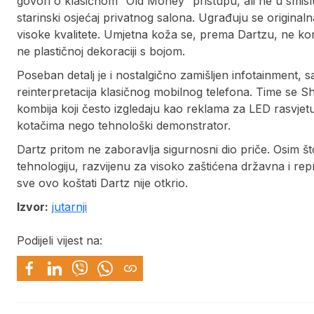
govori o klasičnom “Old Money” pristupu, ali ne u smislu
starinski osjećaj privatnog salona. Ugrađuju se origina
visoke kvalitete. Umjetna koža se, prema Dartzu, ne korist
ne plastičnoj dekoraciji s bojom.
Poseban detalj je i nostalgično zamišljen infotainment,
reinterpretacija klasičnog mobilnog telefona. Time se
kombija koji često izgledaju kao reklama za LED rasvjetu
kotačima nego tehnološki demonstrator.
Dartz pritom ne zaboravlja sigurnosni dio priče. Osim št
tehnologiju, razvijenu za visoko zaštićena državna i rep
sve ovo koštati Dartz nije otkrio.
Izvor:
jutarnji
Podijeli vijest na: