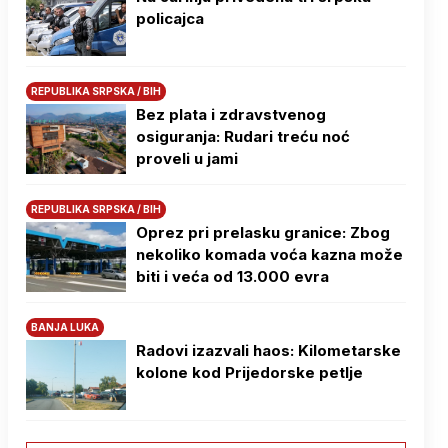
policajca
REPUBLIKA SRPSKA / BIH
Bez plata i zdravstvenog
osiguranja: Rudari treću noć
proveli u jami
REPUBLIKA SRPSKA / BIH
Oprez pri prelasku granice: Zbog
nekoliko komada voća kazna može
biti i veća od 13.000 evra
BANJA LUKA
Radovi izazvali haos: Kilometarske
kolone kod Prijedorske petlje