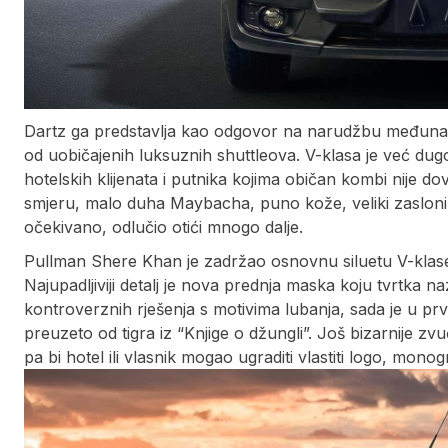
Dartz ga predstavlja kao odgovor na narudžbu međunarod
od uobičajenih luksuznih shuttleova. V-klasa je već dugo
hotelskih klijenata i putnika kojima običan kombi nije d
smjeru, malo duha Maybacha, puno kože, veliki zasloni 
očekivano, odlučio otići mnogo dalje.
Pullman Shere Khan je zadržao osnovnu siluetu V-klase , 
Najupadljiviji detalj je nova prednja maska koju tvrtka na
kontroverznih rješenja s motivima lubanja, sada je u prvi
preuzeto od tigra iz “Knjige o džungli”. Još bizarnije zvu
pa bi hotel ili vlasnik mogao ugraditi vlastiti logo, monog