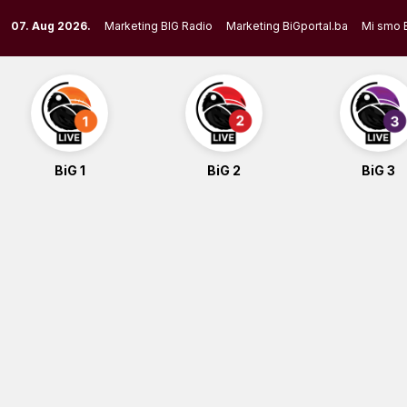
Skip
07. Aug 2026.
Marketing BIG Radio
Marketing BiGportal.ba
Mi smo 
to
content
BiG 1
BiG 2
BiG 3