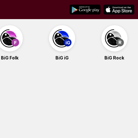
BiG Folk
BiG iG
BiG Rock