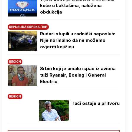
kuće u Laktašima, naložena
obdukcija
REPUBLIKA SRPSKA / BIH
Rudari stupili u radnički neposluh:
Nije normalno da ne možemo
ovjeriti knjižicu
REGION
Srbin koji je umalo ispao iz aviona
tuži Ryanair, Boeing i General
Electric
REGION
Tači ostaje u pritvoru