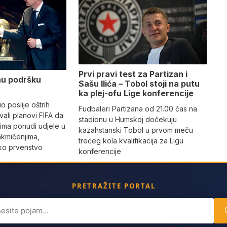
Prvi pravi test za Partizan i
nu podršku
Sašu Ilića – Tobol stoji na putu
ka plej-ofu Lige konferencije
io poslije oštrih
Fudbaleri Partizana od 21.00 čas na
zvali planovi FIFA da
stadionu u Humskoj dočekuju
orima ponudi udjele u
kazahstanski Tobol u prvom meču
akmičenjima,
trećeg kola kvalifikacija za Ligu
tsko prvenstvo
konferencije
PRETRAŽITE PORTAL
ch