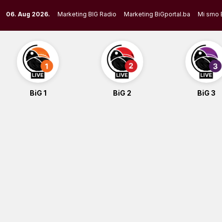
Skip
06. Aug 2026.
Marketing BIG Radio
Marketing BiGportal.ba
Mi smo 
to
content
BiG 1
BiG 2
BiG 3