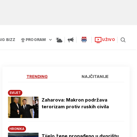
BIG BIZZ
PROGRAM
UŽIVO
TRENDING
NAJČITANIJE
SVIJET
Zaharova: Makron podržava
terorizam protiv ruskih civila
HRONIKA
Tijelo žene pronađeno u dvorištu