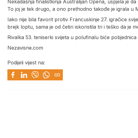
Nekadašnja finalistkinja Australijan Opena, uspjela je da
To joj je tek drugo, a ono prethodno takođe je igrala u 
Iako nije bila favorit protiv Francuskinje 27. igračice svi
brejk loptu, sama je od četiri iskoristila tri i teško da je
Rivalka 53. teniserki svijeta u polufinalu biće pobjedni
Nezavisne.com
Podijeli vijest na: