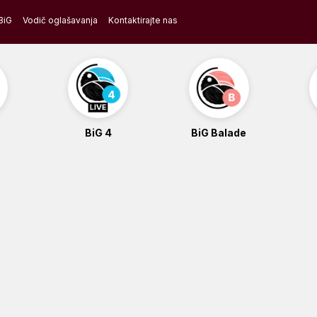
BiG
Vodič oglašavanja
Kontaktirajte nas
BiG 4
BiG Balade