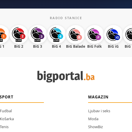
RADIO STANICE
G 1
BiG 2
BiG 3
BiG 4
BiG Balade
BiG Folk
BiG iG
BiG
SPORT
MAGAZIN
Fudbal
Ljubav i seks
Košarka
Moda
Tenis
ShowBiz