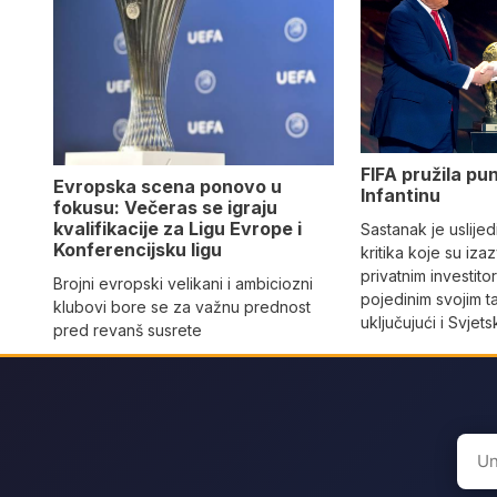
FIFA pružila pu
Evropska scena ponovo u
Infantinu
fokusu: Večeras se igraju
kvalifikacije za Ligu Evrope i
Sastanak je uslijed
Konferencijsku ligu
kritika koje su iza
privatnim investit
Brojni evropski velikani i ambiciozni
pojedinim svojim t
klubovi bore se za važnu prednost
uključujući i Svje
pred revanš susrete
Sear
for: