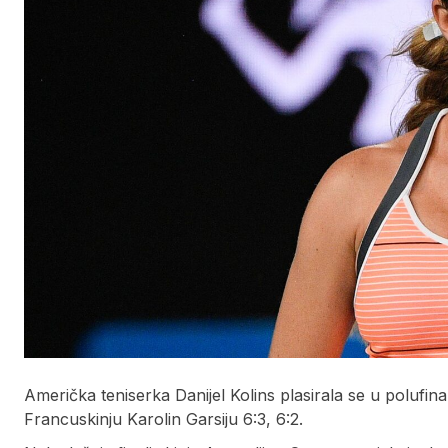
Američka teniserka Danijel Kolins plasirala se u polufin
Francuskinju Karolin Garsiju 6:3, 6:2.