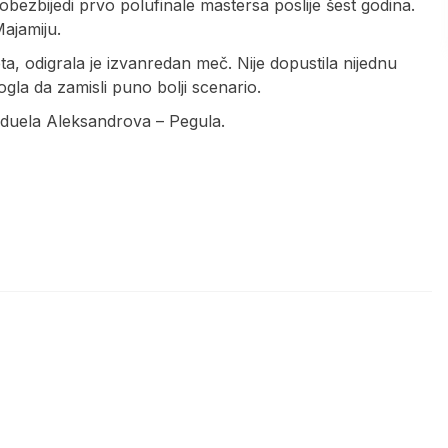
 obezbijedi prvo polufinale mastersa poslije šest godina.
Majamiju.
jeta, odigrala je izvanredan meč. Nije dopustila nijednu
 mogla da zamisli puno bolji scenario.
ca duela Aleksandrova – Pegula.