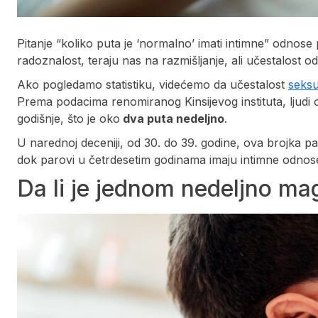
Pitanje “koliko puta je ‘normalno’ imati intimne” odnose 
radoznalost, teraju nas na razmišljanje, ali učestalost 
Ako pogledamo statistiku, videćemo da učestalost
seksu
Prema podacima renomiranog Kinsijevog instituta, ljudi
godišnje, što je oko
dva puta nedeljno
.
U narednoj deceniji, od 30. do 39. godine, ova brojka 
dok parovi u četrdesetim godinama imaju intimne odno
Da li je jednom nedeljno ma