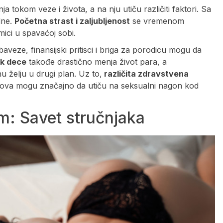
ja tokom veze i života, a na nju utiču različiti faktori. Sa
dne.
Početna strast i zaljubljenost
se vremenom
amici u spavaćoj sobi.
baveze, finansijski pritisci i briga za porodicu mogu da
k dece
takođe drastično menja život para, a
u želju u drugi plan. Uz to,
različita zdravstvena
kova mogu značajno da utiču na seksualni nagon kod
m: Savet stručnjaka