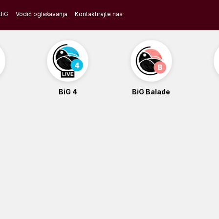
BiG
Vodič oglašavanja
Kontaktirajte nas
BiG 4
BiG Balade