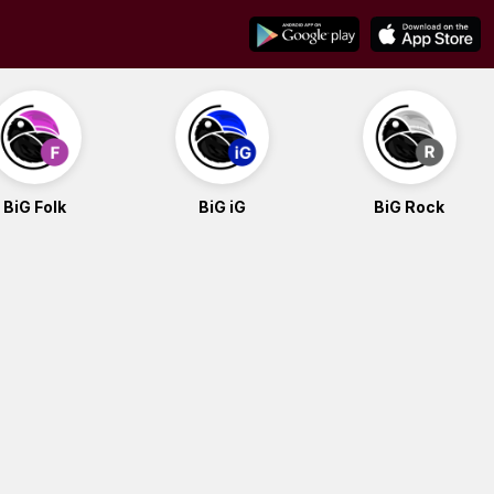
BiG Folk
BiG iG
BiG Rock