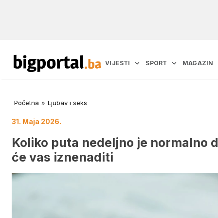
VIJESTI
SPORT
MAGAZIN
Početna
»
Ljubav i seks
31. Maja 2026.
Koliko puta nedeljno je normalno 
će vas iznenaditi