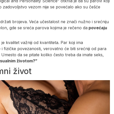
gical and Personality Science” otkrila je da su parovi koji
vo zadovoljstvo vezom nije se povećalo ako su češće
držati brojeva. Veća učestalost ne znači nužno i srećniju
elon, gde se sreća parova kojima je rečeno da
povećaju
e kvalitet važniji od kvantiteta. Par koji ima
fizičke povezanosti, verovatno će biti srećniji od para
 Umesto da se pitate koliko često treba da imate seks,
ksualnim životom?”
mni život