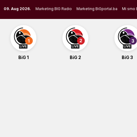
Skip
09. Aug 2026.
Marketing BIG Radio
Marketing BiGportal.ba
Mi smo 
to
content
BiG 1
BiG 2
BiG 3