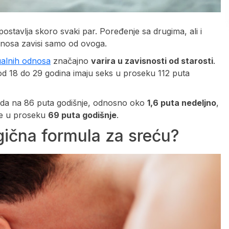
postavlja skoro svaki par. Poređenje sa drugima, ali i
odnosa zavisi samo od ovoga.
alnih odnosa
značajno
varira u zavisnosti od starosti
.
 od 18 do 29 godina imaju seks u proseku 112 puta
pada na 86 puta godišnje, odnosno oko
1,6 puta nedeljno
,
se u proseku
69 puta godišnje
.
gična formula za sreću?