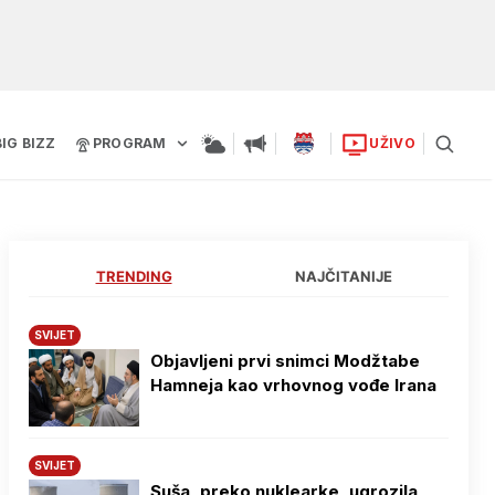
BIG BIZZ
PROGRAM
UŽIVO
TRENDING
NAJČITANIJE
SVIJET
Objavljeni prvi snimci Modžtabe
Hamneja kao vrhovnog vođe Irana
SVIJET
Suša, preko nuklearke, ugrozila