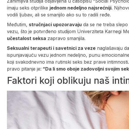
Zanimljiva studija objavljena u časopisu “Social Psycholo
imaju seks otprilike
jednom nedeljno najsrećniji
. Njiho
vodili ljubav, ali se smanjilo ako su to radili ređe.
Međutim,
stručnjaci upozoravaju
da se ne treba slepo 
vezu, što je potvrđeno studijom Univerziteta Karnegi M
učestalost seksa
zapravo smanjila.
Seksualni terapeuti i savetnici za veze
naglašavaju da j
ispunjavajuću vezu jednom nedeljno, punu emocionalne i 
koji svakodnevno ima rutinski seks bez prave intimnosti.
pravo pitanje je:
“Da li smo oboje zadovoljni svojim se
Faktori koji oblikuju naš inti