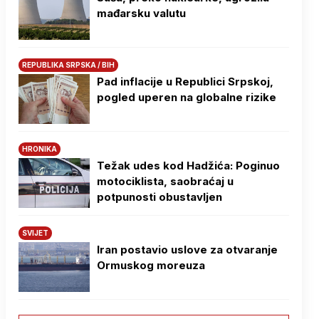
mađarsku valutu
REPUBLIKA SRPSKA / BIH
Pad inflacije u Republici Srpskoj,
pogled uperen na globalne rizike
HRONIKA
Težak udes kod Hadžića: Poginuo
motociklista, saobraćaj u
potpunosti obustavljen
SVIJET
Iran postavio uslove za otvaranje
Ormuskog moreuza