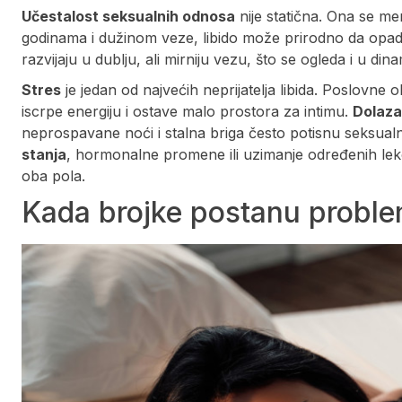
Učestalost seksualnih odnosa
nije statična. Ona se men
godinama i dužinom veze, libido može prirodno da opa
razvijaju u dublju, ali mirniju vezu, što se ogleda i u din
Stres
je jedan od najvećih neprijatelja libida. Poslovne o
iscrpe energiju i ostave malo prostora za intimu.
Dolaza
neprospavane noći i stalna briga često potisnu seksualn
stanja
, hormonalne promene ili uzimanje određenih le
oba pola.
Kada brojke postanu proble