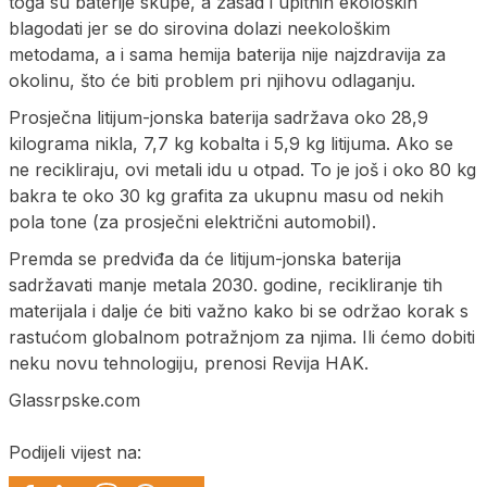
toga su baterije skupe, a zasad i upitnih ekoloških
blagodati jer se do sirovina dolazi neekološkim
metodama, a i sama hemija baterija nije najzdravija za
okolinu, što će biti problem pri njihovu odlaganju.
Prosječna litijum-jonska baterija sadržava oko 28,9
kilograma nikla, 7,7 kg kobalta i 5,9 kg litijuma. Ako se
ne recikliraju, ovi metali idu u otpad. To je još i oko 80 kg
bakra te oko 30 kg grafita za ukupnu masu od nekih
pola tone (za prosječni električni automobil).
Premda se predviđa da će litijum-jonska baterija
sadržavati manje metala 2030. godine, recikliranje tih
materijala i dalje će biti važno kako bi se održao korak s
rastućom globalnom potražnjom za njima. Ili ćemo dobiti
neku novu tehnologiju, prenosi Revija HAK.
Glassrpske.com
Podijeli vijest na: