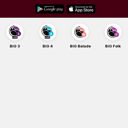
Skip
to
content
BiG 3
BiG 4
BiG Balade
BiG Folk