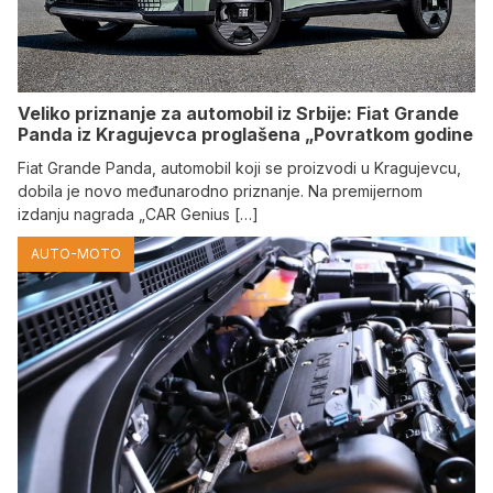
Veliko priznanje za automobil iz Srbije: Fiat Grande
Panda iz Kragujevca proglašena „Povratkom godine
Fiat Grande Panda, automobil koji se proizvodi u Kragujevcu,
dobila je novo međunarodno priznanje. Na premijernom
izdanju nagrada „CAR Genius […]
AUTO-MOTO