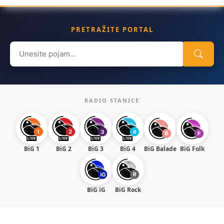
PRETRAŽITE PORTAL
Search
for:
RADIO STANICE
BiG 1
BiG 2
BiG 3
BiG 4
BiG Balade
BiG Folk
BiG iG
BiG Rock