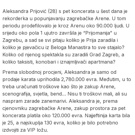
​Aleksandra Prijović (28) s pet koncerata u šest dana je
rekorderka u popunjavanju zagrebačke Arene. U tom
periodu prodefilovalo je kroz Arenu oko 90.000 ljudi. U
srijedu oko pola 1 ujutro završila je “Prijomanija” u
Zagrebu, a sad se svi pitaju koliko je Prija zaradila i
koliko je pjevačicu iz Beloga Manastira to sve stajalo?
Koliko od njenog spektakla su zaradili Grad Zagreb, a
koliko taksisti, konobari i iznajmljivači apartmana?
Prema slobodnoj procjeni, Aleksandra je samo od
prodaje karata uprihodila 2,780.000 evra. Međutim, u to
treba uračunati troškove kao što je zakup Arene,
scenografija, svjetla, bend… Nisu ti troškovi mali, ali su
naspram zarade zanemarivi. Aleksandra je, prema
cjenovniku zagrebačke Arene, zakup prostora za pet
koncerata platila oko 120.000 evra. Najjeftinija karta bila
je 25, a najskuplja 130 evra, koliko je bilo potrebno
izdvojiti za VIP ložu.