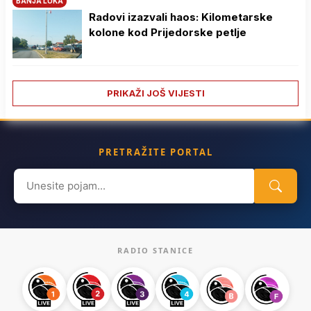
BANJA LUKA
Radovi izazvali haos: Kilometarske
kolone kod Prijedorske petlje
PRIKAŽI JOŠ VIJESTI
PRETRAŽITE PORTAL
Search
for:
RADIO STANICE