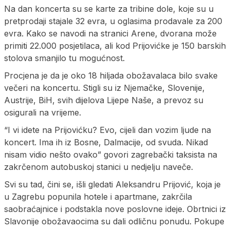
Na dan koncerta su se karte za tribine dole, koje su u
pretprodaji stajale 32 evra, u oglasima prodavale za 200
evra. Kako se navodi na stranici Arene, dvorana može
primiti 22.000 posjetilaca, ali kod Prijovićke je 150 barskih
stolova smanjilo tu mogućnost.
Procjena je da je oko 18 hiljada obožavalaca bilo svake
večeri na koncertu. Stigli su iz Njemačke, Slovenije,
Austrije, BiH, svih dijelova Lijepe Naše, a prevoz su
osigurali na vrijeme.
“I vi idete na Prijovićku? Evo, cijeli dan vozim ljude na
koncert. Ima ih iz Bosne, Dalmacije, od svuda. Nikad
nisam vidio nešto ovako” govori zagrebački taksista na
zakrčenom autobuskoj stanici u nedjelju naveče.
Svi su tad, čini se, išli gledati Aleksandru Prijović, koja je
u Zagrebu popunila hotele i apartmane, zakrčila
saobraćajnice i podstakla nove poslovne ideje. Obrtnici iz
Slavonije obožavaocima su dali odličnu ponudu. Pokupe