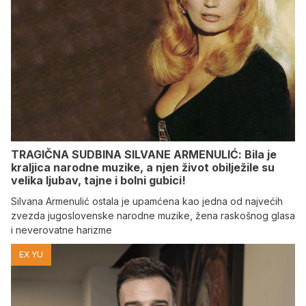
TRAGIČNA SUDBINA SILVANE ARMENULIĆ: Bila je
kraljica narodne muzike, a njen život obilježile su
velika ljubav, tajne i bolni gubici!
Silvana Armenulić ostala je upamćena kao jedna od najvećih
zvezda jugoslovenske narodne muzike, žena raskošnog glasa
i neverovatne harizme
EX YU