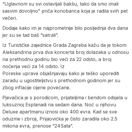
“Uglavnom su svi ostavljali bakšu, tako da smo imali
sasvim dovoljno” priča konobarica koja je radila svih pet
večeri.
Dodaje kako im je najprometnije bilo posljednja dva dana
jer su se tad baš “satrali”.
Iz Turističke zajednice Grada Zagreba kažu da je tokom
Aleksandrina prva dva koncerta broj dolazaka u odnosu
na prethodnu godinu bio veći za 22 odsto, a broj
noćenja veći za 14 odsto. Iz
Poreske uprave objašnjavaju kako je teško uporediti
zaradu u ugostiteljstvu s prethodnom godinom jer su
zbog inflacije cijene povećane.
Pjevačica je s porodicom, prijateljima i bendom odsjela u
luksuznoj Esplanadi na sedam dana. Noć u njihovu
Deluxe apartmanu iznosi oko 400 evra. Kad se sve
oduzme i zbroji, Prijaovićka je čisto zaradila oko 2.5
miliona evra, prenose “24Sata”.