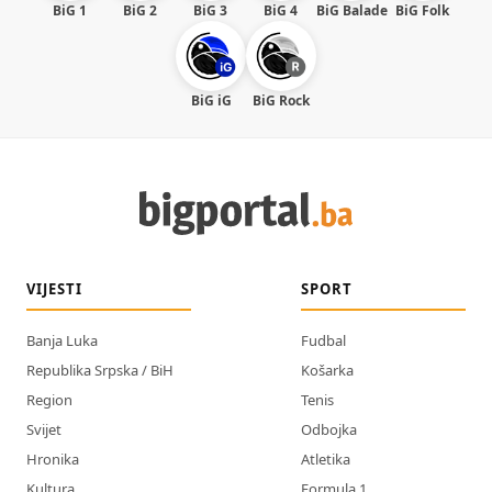
BiG 1
BiG 2
BiG 3
BiG 4
BiG Balade
BiG Folk
BiG iG
BiG Rock
VIJESTI
SPORT
Banja Luka
Fudbal
Republika Srpska / BiH
Košarka
Region
Tenis
Svijet
Odbojka
Hronika
Atletika
Kultura
Formula 1