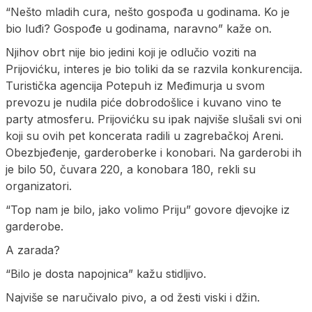
“Nešto mladih cura, nešto gospođa u godinama. Ko je
bio luđi? Gospođe u godinama, naravno” kaže on.
Njihov obrt nije bio jedini koji je odlučio voziti na
Prijovićku, interes je bio toliki da se razvila konkurencija.
Turistička agencija Potepuh iz Međimurja u svom
prevozu je nudila piće dobrodošlice i kuvano vino te
party atmosferu. Prijovićku su ipak najviše slušali svi oni
koji su ovih pet koncerata radili u zagrebačkoj Areni.
Obezbjeđenje, garderoberke i konobari. Na garderobi ih
je bilo 50, čuvara 220, a konobara 180, rekli su
organizatori.
“Top nam je bilo, jako volimo Priju” govore djevojke iz
garderobe.
A zarada?
“Bilo je dosta napojnica” kažu stidljivo.
Najviše se naručivalo pivo, a od žesti viski i džin.