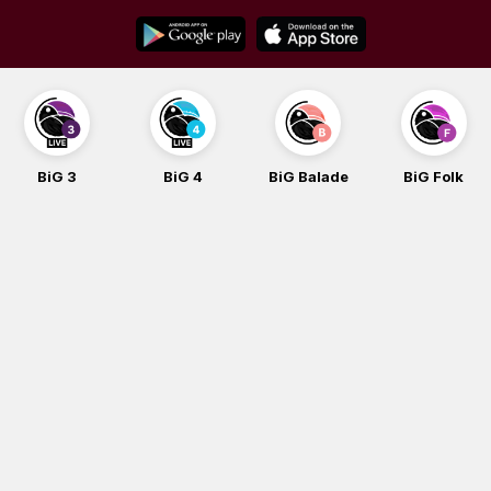
Skip
to
content
BiG 4
BiG Balade
BiG Folk
BiG iG