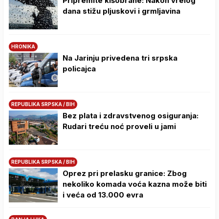
Pripremite kišobrane: Nakon vrelog
dana stižu pljuskovi i grmljavina
HRONIKA
Na Јarinju privedena tri srpska
policajca
REPUBLIKA SRPSKA / BIH
Bez plata i zdravstvenog osiguranja:
Rudari treću noć proveli u jami
REPUBLIKA SRPSKA / BIH
Oprez pri prelasku granice: Zbog
nekoliko komada voća kazna može biti
i veća od 13.000 evra