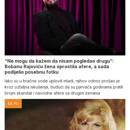
“Ne mogu da kažem da nisam pogledao drugu”:
Bobanu Rajoviću žena oprostila afere, a sada
podijelio posebnu fotku
Iako su u bračne vode uplovili mladi, njihov odnos prošao je
kroz ozbiljna iskušenja, budući da su pjevača godinama pratili
brojni skandali i navodne afere sa drugim ženama
EX YU