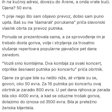
ih na kućnoj adresi, dovezu do Arene, a onda vrate kući.
Cijena? 50 evra.
“I prije nego što sam objavio prevoz, dobio sam puno
upita. Baš su me ‘išamarali’ porukama” priča slavonski
vlasnik obrta za prevoz putnika.
Ponuda se prezentovala sama, a za sprovođenje im je
trebalo dosta goriva, volje i strpljenja za trosatno
slušanje repertoara popularne pjevačice pet dana
zaredom.
“Vozili smo kombijima. Dva kombija za svaki koncert,
otprilike šesnaest putnika po koncertu” priča obrtnik.
Cijene za grupe bile su nešto niže, ali vrtjele su se,
govori, oko 50 evra. Za 16 putnika po koncertu ovaj
obrtnik je zaradio 800 evra. U pet dana njihova je zarada
bila oko 4000 evra, a kad se oduzme trošak goriva,
dolazimo do iznosa od 3500 evra. Bila je pretežno
ženska klijentela.