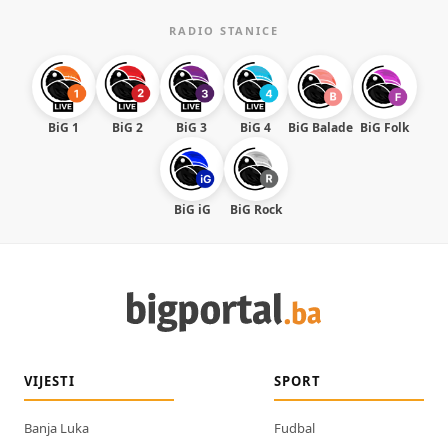
RADIO STANICE
BiG 1
BiG 2
BiG 3
BiG 4
BiG Balade
BiG Folk
BiG iG
BiG Rock
VIJESTI
SPORT
Banja Luka
Fudbal