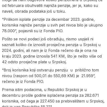
od februara obuhvatiti najniža penzije, jer je, kako su
naveli, obrada podataka još u toku.
“Prilikom isplate penzije za decembar 2023. godine,
korisnika najniže penzije u svih pet nivoa bilo je ukupno
78.000”, pojasnili su iz Fonda PIO.
Pošto se novi podaci još obrađuju, nismo uspjeli ni
saznati koliko će iznositi prosječna penzija u Srpskoj u
2024. godini, ali nam je iz Fonda rečeno da je ona na
kraju 2023. godine iznosila 541 KM, što je nešto više od
42 odsto prosječne plate u Srpskoj.
“Broj korisnika koji ostvaruju penziju u približno tom
nivou (raspon od 500,01 do 550,69 KM) je 21.959”,
rečeno je iz Fonda PIO.
Prema istim podacima, u Republici Srpskoj je u
decembru prošle godine isplaćena penzija za 282.671
korisnika, od čega je 227.450 sa prebivalištem u Srpskoj,
dok je van Republike 55.221.