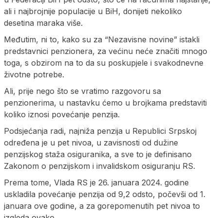
ali i najbrojnije populacije u BiH, donijeti nekoliko
desetina maraka više.
Međutim, ni to, kako su za “Nezavisne novine” istakli
predstavnici penzionera, za većinu neće značiti mnogo
toga, s obzirom na to da su poskupjele i svakodnevne
životne potrebe.
Ali, prije nego što se vratimo razgovoru sa
penzionerima, u nastavku ćemo u brojkama predstaviti
koliko iznosi povećanje penzija.
Podsjećanja radi, najniža penzija u Republici Srpskoj
određena je u pet nivoa, u zavisnosti od dužine
penzijskog staža osiguranika, a sve to je definisano
Zakonom o penzijskom i invalidskom osiguranju RS.
Prema tome, Vlada RS je 26. januara 2024. godine
uskladila povećanje penzija od 9,2 odsto, počevši od 1.
januara ove godine, a za gorepomenutih pet nivoa to
izgleda ovako.