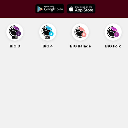
Skip
to
content
G 3
BiG 4
BiG Balade
BiG Folk
B