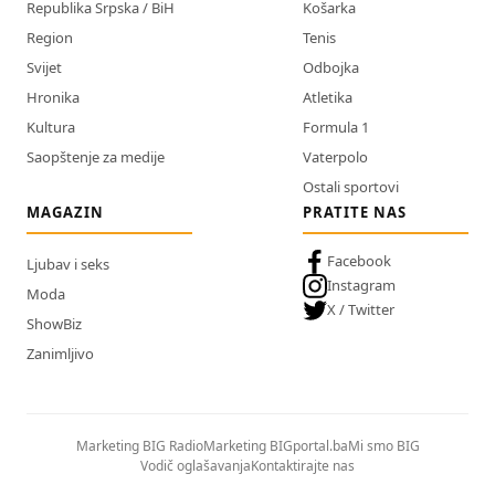
Republika Srpska / BiH
Košarka
Region
Tenis
Svijet
Odbojka
Hronika
Atletika
Kultura
Formula 1
Saopštenje za medije
Vaterpolo
Ostali sportovi
MAGAZIN
PRATITE NAS
Facebook
Ljubav i seks
Instagram
Moda
X / Twitter
ShowBiz
Zanimljivo
Marketing BIG Radio
Marketing BIGportal.ba
Mi smo BIG
Vodič oglašavanja
Kontaktirajte nas