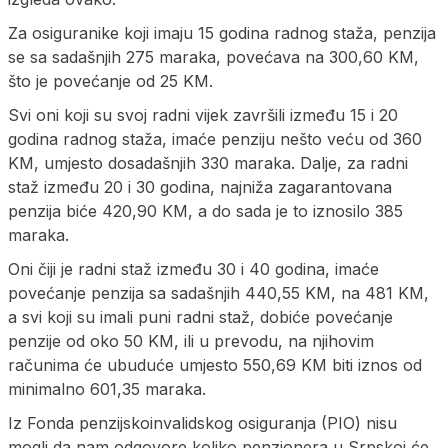
Za osiguranike koji imaju 15 godina radnog staža, penzija
se sa sadašnjih 275 maraka, povećava na 300,60 KM,
što je povećanje od 25 KM.
Svi oni koji su svoj radni vijek završili između 15 i 20
godina radnog staža, imaće penziju nešto veću od 360
KM, umjesto dosadašnjih 330 maraka. Dalje, za radni
staž između 20 i 30 godina, najniža zagarantovana
penzija biće 420,90 KM, a do sada je to iznosilo 385
maraka.
Oni čiji je radni staž između 30 i 40 godina, imaće
povećanje penzija sa sadašnjih 440,55 KM, na 481 KM,
a svi koji su imali puni radni staž, dobiće povećanje
penzije od oko 50 KM, ili u prevodu, na njihovim
računima će ubuduće umjesto 550,69 KM biti iznos od
minimalno 601,35 maraka.
Iz Fonda penzijskoinvalidskog osiguranja (PIO) nisu
mogli da nam odgovore koliko penzionera u Srpskoj će