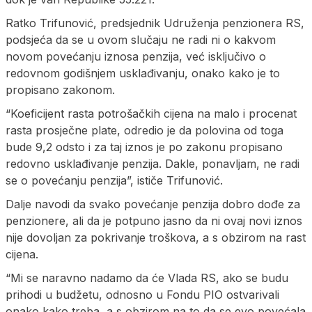
Ratko Trifunović, predsjednik Udruženja penzionera RS,
podsjeća da se u ovom slučaju ne radi ni o kakvom
novom povećanju iznosa penzija, već isključivo o
redovnom godišnjem usklađivanju, onako kako je to
propisano zakonom.
“Koeficijent rasta potrošačkih cijena na malo i procenat
rasta prosječne plate, odredio je da polovina od toga
bude 9,2 odsto i za taj iznos je po zakonu propisano
redovno usklađivanje penzija. Dakle, ponavljam, ne radi
se o povećanju penzija”, ističe Trifunović.
Dalje navodi da svako povećanje penzija dobro dođe za
penzionere, ali da je potpuno jasno da ni ovaj novi iznos
nije dovoljan za pokrivanje troškova, a s obzirom na rast
cijena.
“Mi se naravno nadamo da će Vlada RS, ako se budu
prihodi u budžetu, odnosno u Fondu PIO ostvarivali
onako kako treba, a s obzirom na to da se evo povećala