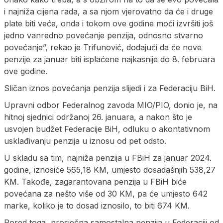
i najniža cijena rada, a sa njom vjerovatno da će i druge
plate biti veće, onda i tokom ove godine moći izvršiti još
jedno vanredno povećanje penzija, odnosno stvarno
povećanje”, rekao je Trifunović, dodajući da će nove
penzije za januar biti isplaćene najkasnije do 8. februara
ove godine.
Sličan iznos povećanja penzija slijedi i za Federaciju BiH.
Upravni odbor Federalnog zavoda MIO/PIO, donio je, na
hitnoj sjednici održanoj 26. januara, a nakon što je
usvojen budžet Federacije BiH, odluku o akontativnom
usklađivanju penzija u iznosu od pet odsto.
U skladu sa tim, najniža penzija u FBiH za januar 2024.
godine, iznosiće 565,18 KM, umjesto dosadašnjih 538,27
KM. Takođe, zagarantovana penzija u FBiH biće
povećana za nešto više od 30 KM, pa će umjesto 642
marke, koliko je to dosad iznosilo, to biti 674 KM.
Pored toga, prosječna samostalna penzija u Federaciji od