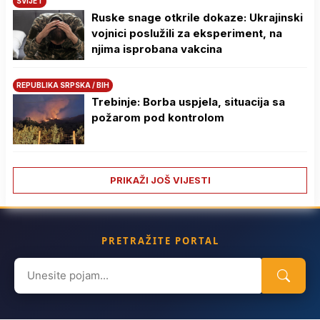
SVIJET
Ruske snage otkrile dokaze: Ukrajinski
vojnici poslužili za eksperiment, na
njima isprobana vakcina
REPUBLIKA SRPSKA / BIH
Trebinje: Borba uspjela, situacija sa
požarom pod kontrolom
PRIKAŽI JOŠ VIJESTI
PRETRAŽITE PORTAL
Search
for: