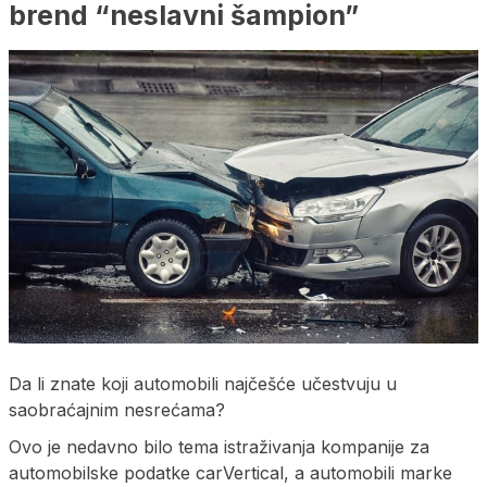
brend “neslavni šampion”
Da li znate koji automobili najčešće učestvuju u
saobraćajnim nesrećama?
Ovo je nedavno bilo tema istraživanja kompanije za
automobilske podatke carVertical, a automobili marke