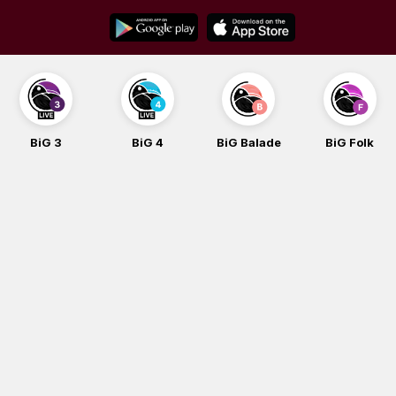
Skip
to
content
BiG 4
BiG Balade
BiG Folk
BiG iG