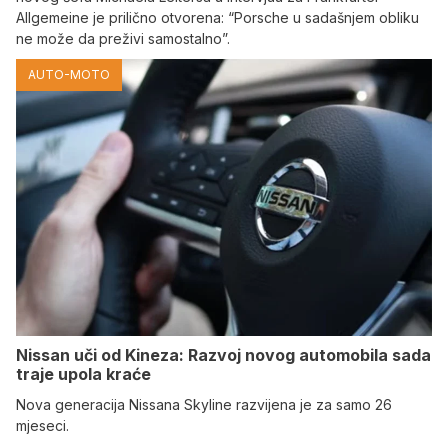
Allgemeine je prilično otvorena: “Porsche u sadašnjem obliku
ne može da preživi samostalno”.
AUTO-MOTO
Nissan uči od Kineza: Razvoj novog automobila sada
traje upola kraće
Nova generacija Nissana Skyline razvijena je za samo 26
mjeseci.