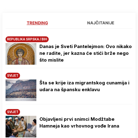
TRENDING
NAJČITANIJE
REPUBLIKA SRPSKA / BIH
Danas je Sveti Pantelejmon: Ovo nikako
ne radite, jer kazna će stići brže nego
što mislite
SVIJET
Šta se krije iza migrantskog cunamija i
udara na špansku enklavu
SVIJET
Objavljeni prvi snimci Modžtabe
Hamneja kao vrhovnog vođe Irana