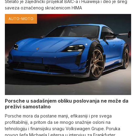
Stelato je zajednički projekat BAIC-a i Huaweija i deo je šireg
saveza označenog skraćenicom HIMA
AUTO-MOTO
Porsche u sadašnjem obliku poslovanja ne može da
preživi samostalno
Porsche mora da postane manji, efikasniji i pre svega
profitabilniji, a pritom da se mnogo snažnije osloni na
tehnologiju i finansijsku snagu Volkswagen Grupe. Poruka
novog šefa Michaela Leitersa u intervjuu za Frankfurter