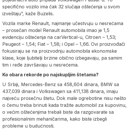
specifično vozilo ima čak 32 slučaja oštećenja u svom
izveštaju”, kaže Buzelis.
Vozila marke Renault, najmanje učestvuju u nesrećama
– prosečan model Renault automobila imao je 1,5
evidenciju oštećenja na carVertical-u, Citroen – 1,53;
Peugeot – 1,54; Fiat – 1,58; i Opel – 1,66. Ovi proizvođači
fokusiraju se na proizvodnju automobila ekonomske
klase, koje ljubitelji brzine obično izbegavaju, pa samim
tim i ređe završavaju u nesrećema.
Ko obara rekorde po najskupljim štetama?
U Srbiji, Mercedes-Benz sa 458,604 dinara, BMW sa
437,039 dinara i Volkswagen sa 411,138 dinara, imaju
najveću prosečnu štetu. Dok male ogrebotine nisu nešto
o čemu treba brinuti kada tražite automobil za kupovinu,
o većim oštećenjima trebali biste da razgovarate sa
profesionalnim mehaničarima, kako biste izbegli
probleme u budućnosti.