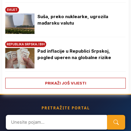
SVIJET
Suša, preko nuklearke, ugrozila
mađarsku valutu
REPUBLIKA SRPSKA / BIH
Pad inflacije u Republici Srpskoj,
pogled uperen na globalne rizike
PRIKAŽI JOŠ VIJESTI
PRETRAŽITE PORTAL
Search
for: