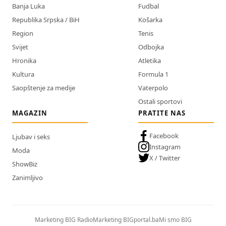
Banja Luka
Fudbal
Republika Srpska / BiH
Košarka
Region
Tenis
Svijet
Odbojka
Hronika
Atletika
Kultura
Formula 1
Saopštenje za medije
Vaterpolo
Ostali sportovi
MAGAZIN
PRATITE NAS
Facebook
Ljubav i seks
Instagram
Moda
X / Twitter
ShowBiz
Zanimljivo
Marketing BIG Radio
Marketing BIGportal.ba
Mi smo BIG