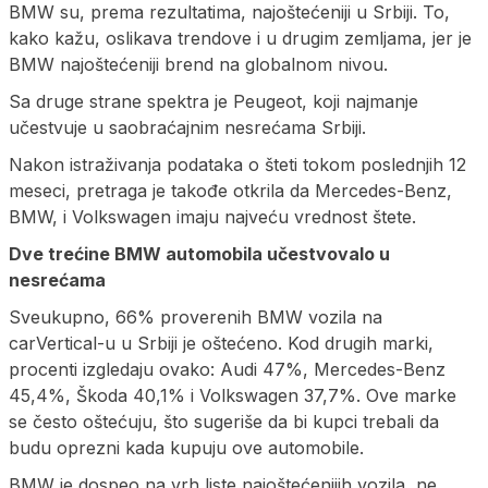
BMW su, prema rezultatima, najoštećeniji u Srbiji. To,
kako kažu, oslikava trendove i u drugim zemljama, jer je
BMW najoštećeniji brend na globalnom nivou.
Sa druge strane spektra je Peugeot, koji najmanje
učestvuje u saobraćajnim nesrećama Srbiji.
Nakon istraživanja podataka o šteti tokom poslednjih 12
meseci, pretraga je takođe otkrila da Mercedes-Benz,
BMW, i Volkswagen imaju najveću vrednost štete.
Dve trećine BMW automobila učestvovalo u
nesrećama
Sveukupno, 66% proverenih BMW vozila na
carVertical-u u Srbiji je oštećeno. Kod drugih marki,
procenti izgledaju ovako: Audi 47%, Mercedes-Benz
45,4%, Škoda 40,1% i Volkswagen 37,7%. Ove marke
se često oštećuju, što sugeriše da bi kupci trebali da
budu oprezni kada kupuju ove automobile.
BMW je dospeo na vrh liste najoštećenijih vozila, ne