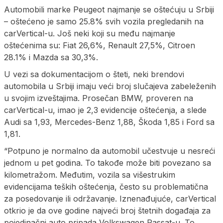
Automobili marke Peugeot najmanje se oštećuju u Srbiji
– oštećeno je samo 25.8% svih vozila pregledanih na
carVertical-u. Još neki koji su među najmanje
oštećenima su: Fiat 26,6%, Renault 27,5%, Citroen
28.1% i Mazda sa 30,3%.
U vezi sa dokumentacijom o šteti, neki brendovi
automobila u Srbiji imaju veći broj slučajeva zabeleženih
u svojim izveštajima. Prosečan BMW, proveren na
carVertical-u, imao je 2,3 evidencije oštećenja, a slede
Audi sa 1,93, Mercedes-Benz 1,88, Škoda 1,85 i Ford sa
1,81.
“Potpuno je normalno da automobil učestvuje u nesreći
jednom u pet godina. To takođe može biti povezano sa
kilometražom. Međutim, vozila sa višestrukim
evidencijama teških oštećenja, često su problematična
za posedovanje ili održavanje. Iznenađujuće, carVertical
otkrio je da ove godine najveći broj štetnih događaja za
pojedinačni auto pripada Volkswagen Passat-u. To