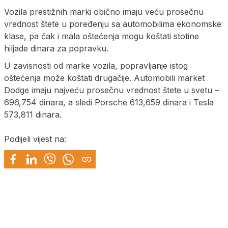
Vozila prestižnih marki obično imaju veću prosečnu
vrednost štete u poređenju sa automobilima ekonomske
klase, pa čak i mala oštećenja mogu koštati stotine
hiljade dinara za popravku.
U zavisnosti od marke vozila, popravljanje istog
oštećenja može koštati drugačije. Automobili market
Dodge imaju najveću prosečnu vrednost štete u svetu –
696,754 dinara, a sledi Porsche 613,659 dinara i Tesla
573,811 dinara.
Podijeli vijest na: