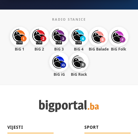
RADIO STANICE
BiG 1
BiG 2
BiG 3
BiG 4
BiG Balade
BiG Folk
BiG iG
BiG Rock
VIJESTI
SPORT