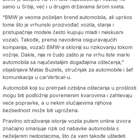
samo u Srbiji, već i u drugim državama širom sveta.
“BMW je veoma poželjan brend automobila, ali uprkos
tome što je vrhunski proizvođač vozila, starije i
pristupačnije modele često kupuju mladi i neiskusni
vozači. Takođe, prema navodima osiguravajućih
kompanija, vozači BMW-a skloniji su rizikovanju tokom
vožnje. Dakle, nije ni čudo zašto je na vrhu liste marki
automobila sa najučestalijim događajima oštećenja,”
objašnjava Matas Buzelis, stručnjak za automobile i šef
komunikacija u carVertical-u.
Automobili koji su pretrpeli ozbiljna oštećenja u prošlosti
mogu biti podložniji povremenim kvarovima i zahtevaju
veće popravke, a u nekim slučajevima njihova
bezbednost može biti ugrožena.
Pravilno istraživanje istorije vozila putem online izvora
značajno smanjuje rizik od nabavke automobila s
neželjenim nedostacima, što će vam takođe uštedeti