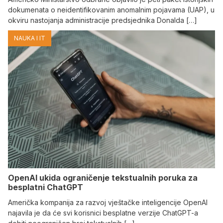
dokumenata o neidentifikovanim anomalnim pojavama (UAP), u
okviru nastojanja administracije predsjednika Donalda […]
NAUKA I IT
OpenAI ukida ograničenje tekstualnih poruka za
besplatni ChatGPT
Američka kompanija za razvoj vještačke inteligencije OpenAI
najavila je da će svi korisnici besplatne verzije ChatGPT-a