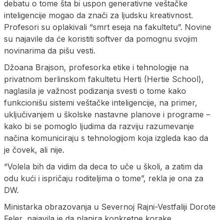
debatu o tome šta bi uspon generativne veštačke
inteligencije mogao da znači za ljudsku kreativnost.
Profesori su oplakivali “smrt eseja na fakultetu”. Novine
su najavile da će koristiti softver da pomognu svojim
novinarima da pišu vesti.
Džoana Brajson, profesorka etike i tehnologije na
privatnom berlinskom fakultetu Herti (Hertie School),
naglasila je važnost podizanja svesti o tome kako
funkcionišu sistemi veštačke inteligencije, na primer,
uključivanjem u školske nastavne planove i programe –
kako bi se pomoglo ljudima da razviju razumevanje
načina komuniciraju s tehnologijom koja izgleda kao da
je čovek, ali nije.
“Volela bih da vidim da deca to uče u školi, a zatim da
odu kući i ispričaju roditeljima o tome”, rekla je ona za
DW.
Ministarka obrazovanja u Severnoj Rajni-Vestfaliji Dorote
Feler, najavila je da planira konkretne korake.