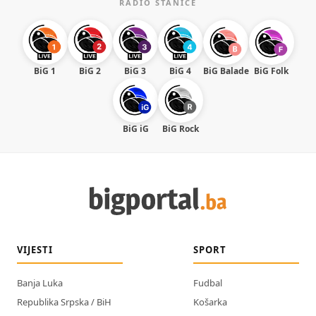
RADIO STANICE
BiG 1
BiG 2
BiG 3
BiG 4
BiG Balade
BiG Folk
BiG iG
BiG Rock
VIJESTI
SPORT
Banja Luka
Fudbal
Republika Srpska / BiH
Košarka