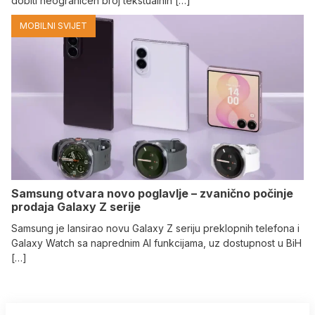
dobiti neograničen broj tekstualnih […]
MOBILNI SVIJET
Samsung otvara novo poglavlje – zvanično počinje
prodaja Galaxy Z serije
Samsung je lansirao novu Galaxy Z seriju preklopnih telefona i
Galaxy Watch sa naprednim AI funkcijama, uz dostupnost u BiH
[…]