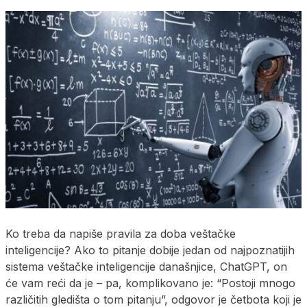
Ko treba da napiše pravila za doba veštačke
inteligencije? Ako to pitanje dobije jedan od najpoznatijih
sistema veštačke inteligencije današnjice, ChatGPT, on
će vam reći da je – pa, komplikovano je: “Postoji mnogo
različitih gledišta o tom pitanju”, odgovor je četbota koji je