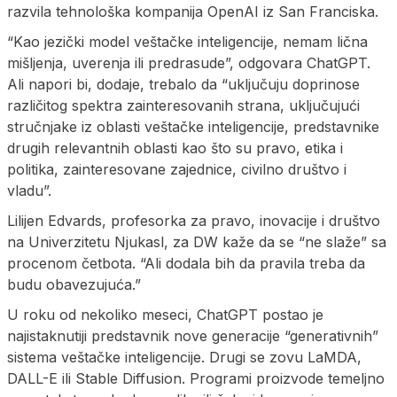
razvila tehnološka kompanija OpenAI iz San Franciska.
“Kao jezički model veštačke inteligencije, nemam lična
mišljenja, uverenja ili predrasude”, odgovara ChatGPT.
Ali napori bi, dodaje, trebalo da “uključuju doprinose
različitog spektra zainteresovanih strana, uključujući
stručnjake iz oblasti veštačke inteligencije, predstavnike
drugih relevantnih oblasti kao što su pravo, etika i
politika, zainteresovane zajednice, civilno društvo i
vladu”.
Lilijen Edvards, profesorka za pravo, inovacije i društvo
na Univerzitetu Njukasl, za DW kaže da se “ne slaže” sa
procenom četbota. “Ali dodala bih da pravila treba da
budu obavezujuća.”
U roku od nekoliko meseci, ChatGPT postao je
najistaknutiji predstavnik nove generacije “generativnih”
sistema veštačke inteligencije. Drugi se zovu LaMDA,
DALL-E ili Stable Diffusion. Programi proizvode temeljno