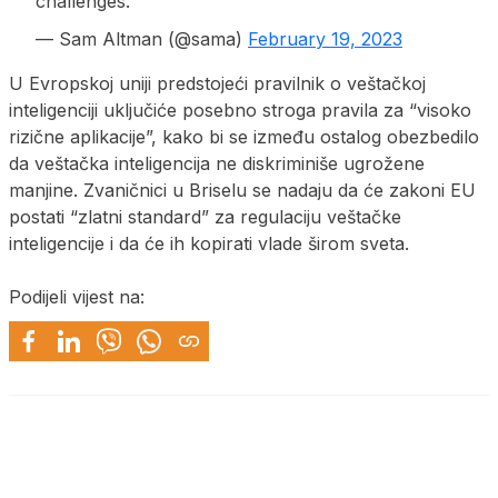
challenges.
— Sam Altman (@sama)
February 19, 2023
U Evropskoj uniji predstojeći pravilnik o veštačkoj
inteligenciji uključiće posebno stroga pravila za “visoko
rizične aplikacije”, kako bi se između ostalog obezbedilo
da veštačka inteligencija ne diskriminiše ugrožene
manjine. Zvaničnici u Briselu se nadaju da će zakoni EU
postati “zlatni standard” za regulaciju veštačke
inteligencije i da će ih kopirati vlade širom sveta.
Podijeli vijest na: