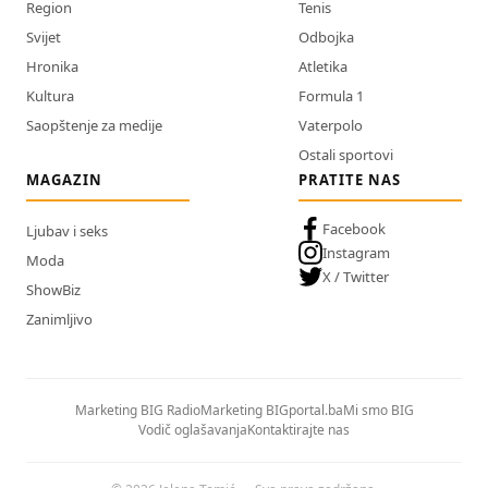
Region
Tenis
Svijet
Odbojka
Hronika
Atletika
Kultura
Formula 1
Saopštenje za medije
Vaterpolo
Ostali sportovi
MAGAZIN
PRATITE NAS
Facebook
Ljubav i seks
Instagram
Moda
X / Twitter
ShowBiz
Zanimljivo
Marketing BIG Radio
Marketing BIGportal.ba
Mi smo BIG
Vodič oglašavanja
Kontaktirajte nas