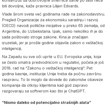
konsenzus da dobrovoljne smernice same po sebi neće
biti dovoljne, kaže pravnica Lilijen Edvards.
Vlade širom sveta već godinama rade na zakonodavstvu.
Pregled Organizacije za ekonomsku saradnju i razvoj
(OECD) navodi političke inicijative u preko 65 zemalja, od
Argentine, do Uzbekistana. Ipak, samo nekoliko ih je do
sada poštovalo stroge zakone. Kina je značajan
izuzetak, jer je prošle godine objavila zakon o veštačkoj
inteligenciji.
Na Zapadu su sve oči uprte u EU. Evropska unija, koja
se često smatra predvodnicom u regulativi, počela je još
2018. rad na “Zakonu o veštačkoj inteligenciji”. Pet
godina kasnije, institucije Unije treba da počnu završnu
raspravu. To bi moglo da dovede do zakonske obaveze
kompanija da otkriju klijentima kad god zapravo
razgovaraju sa softverom kao što je ChatGPT.
“Nismo daleko od potencijalno strašnijih alata”