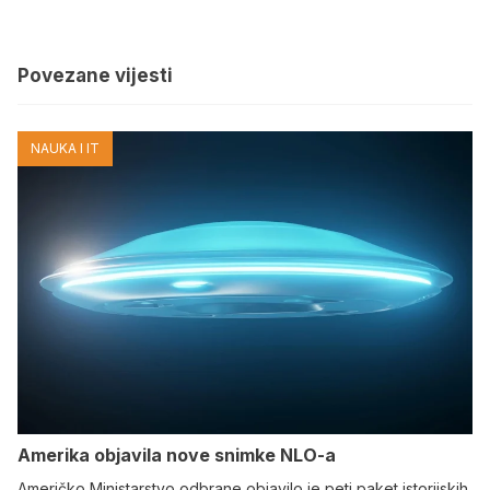
Povezane vijesti
NAUKA I IT
Amerika objavila nove snimke NLO-a
Američko Ministarstvo odbrane objavilo je peti paket istorijskih