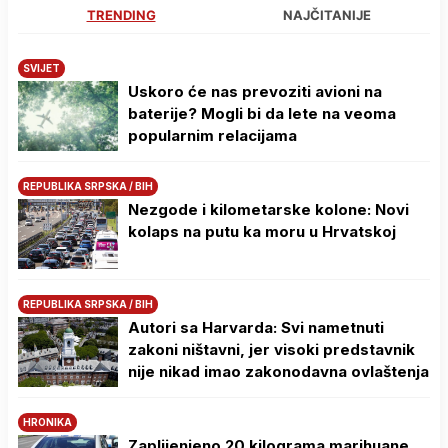
TRENDING
NAJČITANIJE
SVIJET
Uskoro će nas prevoziti avioni na
baterije? Mogli bi da lete na veoma
popularnim relacijama
REPUBLIKA SRPSKA / BIH
Nezgode i kilometarske kolone: Novi
kolaps na putu ka moru u Hrvatskoj
REPUBLIKA SRPSKA / BIH
Autori sa Harvarda: Svi nametnuti
zakoni ništavni, jer visoki predstavnik
nije nikad imao zakonodavna ovlaštenja
HRONIKA
Zaplijenjeno 20 kilograma marihuane,