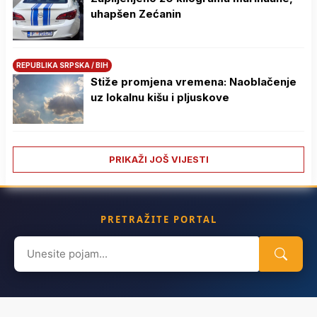
uhapšen Zećanin
REPUBLIKA SRPSKA / BIH
Stiže promjena vremena: Naoblačenje
uz lokalnu kišu i pljuskove
PRIKAŽI JOŠ VIJESTI
PRETRAŽITE PORTAL
Search
for: