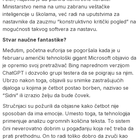
Ministarstvo nema na umu zabranu veštačke
inteligencije u školama, već radi na uputstvima za
nastavnike da zauzmu “konstruktivno kritički pogled” na
mogućnosti takvog softvera za nastavu.
Stvar naučne fantastike?
Međutim, početna euforija se pogoršala kada je u
februaru američki tehnološki gigant Microsoft objavio da
je opremio svoj pretraživač Bing naprednom verzijom
ChatGPT i dozvolio grupi testera da se poigraju sa njim.
Ubrzo nakon toga, objavili su snimke zastrašujućih
dijaloga u kojima je četbot postao borben, nazivao se
“Sidni” ili izrazio želju da bude čovek.
Stručnjaci su požurili da objasne kako četbot nije
sposoban da ima emocije. Umesto toga, ta tehnologija
primenjuje analizu ogromnih količina teksta. To sistem
čini neverovatno dobrim u pogađanju koja reč treba da
prati prethodnu. On to radi toliko dobro da zvuči kao