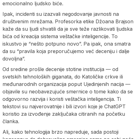
emocionalno ljudsko biće.
Ipak, incidenti su izazvali negodovanje javnosti na
društvenim mrežama. Profesorka etike Džoana Brajson
kaže da su ljudi shvatili da je sve teže razlikovati ljudska
bića od kreacija sistema veštačke inteligencije. To
iskustvo je “nešto potpuno novo”. Pa ipak, ona smatra
da su “pravila koja preporučujemo već deceniju i dalje
dovoljna”.
Od sredine prošle decenije stotine institucija — od
svetskih tehnoloških giganata, do Katoličke crkve ili
međunarodnih organizacija poput Ujedinjenih nacija —
objavile su neobavezujuće smernice o tome kako da se
odgovorno razvija i koristi veštačka inteligencija. Ti
tekstovi su najverovatnije i bili izvori koje je ChatGPT
koristio za izvođenje zaključaka citiranih na početku
članka.
Ali, kako tehnologija brzo napreduje, sada postoji