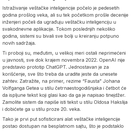
Istraživanje veštačke inteligencije počelo je pedesetih
godina prošlog veka, ali su tek početkom prošle decenije
inženjeri počeli da ugrađuju veštačku inteligenciju u
svakodnevne aplikacije. Tokom poslednjih nekoliko
godina, sistemi su bivali sve bolji u kreiranju potpuno
novih sadržaja.
Ti proboji su, međutim, u velikoj meri ostali neprimećeni
u javnosti, sve dok krajem novembra 2022. OpenAI nije
predstavio prototip ChatGPT. Jednostavan je za
korišćenje, sve što treba da uradite jeste da unesete
zahtev. Zatražite, na primer, rezime “Fausta” Johana
Volfganga Getea u stilu četrnaestogodišnjaka i četbot će
da ispljune tekst koji glasi kao da ga je napisao tinejdžer.
Zamolite sistem da napiše isti tekst u stilu Oldosa Hakslija
i dobićete ga u stilu proze 20. veka.
Tako je prvi put sofisticirani alat veštačke inteligencije
postao dostupan na besplatnom sajtu, što je podstaklo