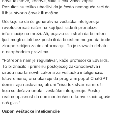
nove tekstove, kodove, slike ili čak video-zapise.
Rezultati su toliko ubedljivi da je često nemoguće reći da
li ih je stvorio čovek ili mašina.
Očekuje se da će generativna veštačka inteligencija
revolucionisati način na koji ljudi rade ili pronalaze
informacije na mreži. Ali, pojavio se i strah da bi milioni
ljudi mogli ostati bez posla ili da bi sistem mogao da bude
zloupotrebljen za dezinformacije. To je izazvalo debatu
o neophodnim pravilima.
“Potrebna nam je regulativa”, kaže profesorka Edvards.
To bi značilo i primenu postojećeg zakonodavstva i
izradu nacrta novih zakona za veštačku inteligenciju.
Istovremeno, ona ukazuje da programi poput ChatGPT
dominiraju naslovima, ali oni “nisu tek stvar na mreži
koja se dešava unutar veštačke inteligencije. Postoji
realna opasnost da dominantnošću u konverzaciji uguše
naš glas.”
Uspon veštačke inteligencije