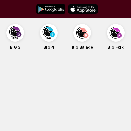
Skip
to
content
BiG 4
BiG Balade
BiG Folk
BiG iG