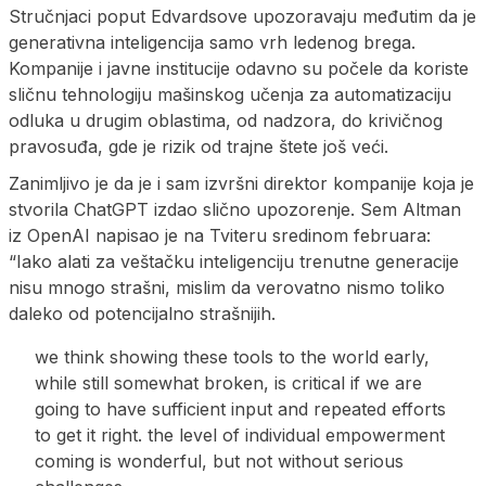
Stručnjaci poput Edvardsove upozoravaju međutim da je
generativna inteligencija samo vrh ledenog brega.
Kompanije i javne institucije odavno su počele da koriste
sličnu tehnologiju mašinskog učenja za automatizaciju
odluka u drugim oblastima, od nadzora, do krivičnog
pravosuđa, gde je rizik od trajne štete još veći.
Zanimljivo je da je i sam izvršni direktor kompanije koja je
stvorila ChatGPT izdao slično upozorenje. Sem Altman
iz OpenAI napisao je na Tviteru sredinom februara:
“Iako alati za veštačku inteligenciju trenutne generacije
nisu mnogo strašni, mislim da verovatno nismo toliko
daleko od potencijalno strašnijih.
we think showing these tools to the world early,
while still somewhat broken, is critical if we are
going to have sufficient input and repeated efforts
to get it right. the level of individual empowerment
coming is wonderful, but not without serious