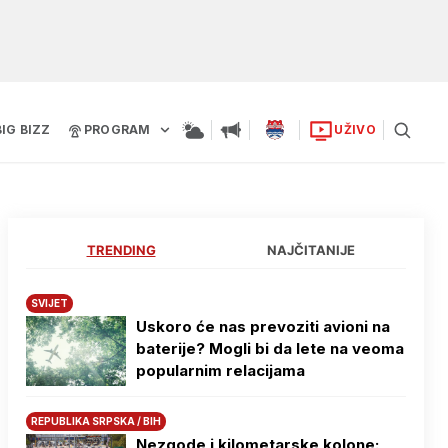
BIG BIZZ
PROGRAM
UŽIVO
TRENDING
NAJČITANIJE
SVIJET
Uskoro će nas prevoziti avioni na
baterije? Mogli bi da lete na veoma
popularnim relacijama
REPUBLIKA SRPSKA / BIH
Nezgode i kilometarske kolone: