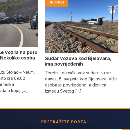
HRONIKA
e vozila na putu
 Nekoliko osoba
Sudar vozova kod Bjelovara,
ima povrijeđenih
utu Stolac – Neum,
Teretni i putnički voz sudarili su se
što iza 09.00
danas, 8. avgusta kod Bjelovara. Više
e teška
osoba je povrijeđeno, a dionica
da u kojoj […]
između Svetog […]
PRETRAŽITE PORTAL