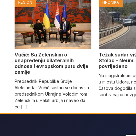
REGION
HRONIKA
Vučić: Sa Zelenskim o
Težak sudar viš
unapređenju bilateralnih
Stolac – Neum:
odnosa i evropskom putu dvije
povrijeđeno
zemlje
Na magistralnom p
Predsednik Republike Srbije
u mjestu Udora, ne
Aleksandar Vučić sastao se danas sa
časova dogodila s
predsednikom Ukrajine Volodimirom
saobraćajna nezgo
Zelenskim u Palati Srbija i naveo da
će […]