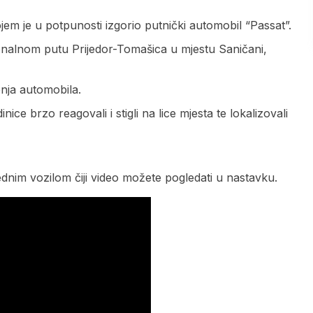
em je u potpunosti izgorio putnički automobil “Passat”.
onalnom putu Prijedor-Tomašica u mjestu Saničani,
nja automobila.
nice brzo reagovali i stigli na lice mjesta te lokalizovali
jednim vozilom čiji video možete pogledati u nastavku.