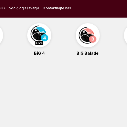
BiG
Vodič oglašavanja
Kontaktirajte nas
BiG 4
BiG Balade