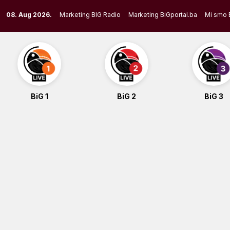
Skip
08. Aug 2026.
Marketing BIG Radio
Marketing BiGportal.ba
Mi smo 
to
content
BiG 1
BiG 2
BiG 3