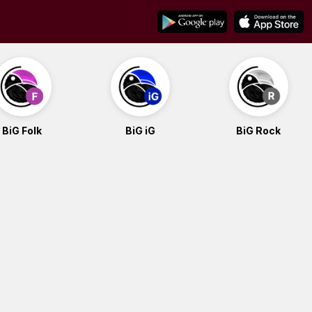
BiG Folk
BiG iG
BiG Rock