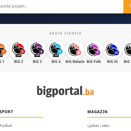
ch
RADIO STANICE
G 1
BiG 2
BiG 3
BiG 4
BiG Balade
BiG Folk
BiG iG
BiG
SPORT
MAGAZIN
Fudbal
Ljubav i seks