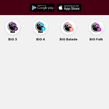
Skip
to
content
BiG 3
BiG 4
BiG Balade
BiG Folk