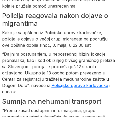
koja je pružala pomoć unesrećenima.
Policija reagovala nakon dojave o
migrantima
Kako je saopšteno iz Policijske uprave karlovačke,
policija je dojavu o većoj grupi migranata na području
ove opštine dobila sinoć, 3. maja, u 22.30 sati.
“Daljnjim postupanjem, u neposrednoj blizini lokacije
pronalaska, kao i kod obližnjeg bivšeg graničnog prelaza
sa Slovenijom, policija je pronašla još 12 stranih
državljana. Ukupno je 13 osoba potom prevezeno u
Centar za registraciju tražitelja međunarodne zaštite u
Dugom Dolu”, navode iz
Policijske uprave karlovačke
i
dodaju:
Sumnja na nehumani transport
“Prema zasad dostupnim informacijama, grupu
migranata na mjesto događaja dovezao je nepoznati