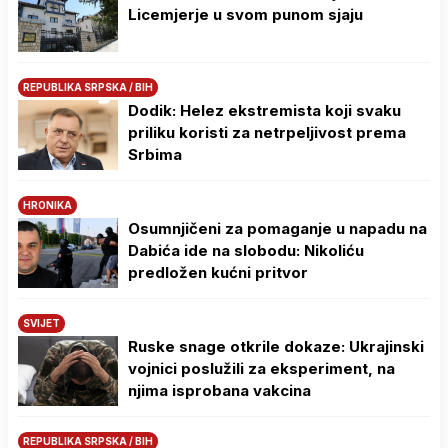
Licemjerje u svom punom sjaju
REPUBLIKA SRPSKA / BIH
Dodik: Helez ekstremista koji svaku
priliku koristi za netrpeljivost prema
Srbima
HRONIKA
Osumnjičeni za pomaganje u napadu na
Dabića ide na slobodu: Nikoliću
predložen kućni pritvor
SVIJET
Ruske snage otkrile dokaze: Ukrajinski
vojnici poslužili za eksperiment, na
njima isprobana vakcina
REPUBLIKA SRPSKA / BIH