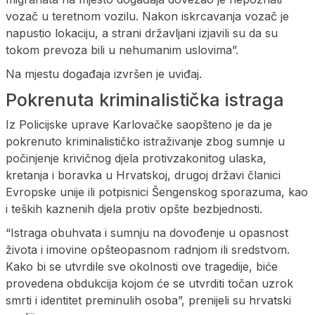
vozač u teretnom vozilu. Nakon iskrcavanja vozač je
napustio lokaciju, a strani državljani izjavili su da su
tokom prevoza bili u nehumanim uslovima”.
Na mjestu događaja izvršen je uviđaj.
Pokrenuta kriminalistička istraga
Iz Policijske uprave Karlovačke saopšteno je da je
pokrenuto kriminalističko istraživanje zbog sumnje u
počinjenje krivičnog djela protivzakonitog ulaska,
kretanja i boravka u Hrvatskoj, drugoj državi članici
Evropske unije ili potpisnici Šengenskog sporazuma, kao
i teških kaznenih djela protiv opšte bezbjednosti.
“Istraga obuhvata i sumnju na dovođenje u opasnost
života i imovine opšteopasnom radnjom ili sredstvom.
Kako bi se utvrdile sve okolnosti ove tragedije, biće
provedena obdukcija kojom će se utvrditi točan uzrok
smrti i identitet preminulih osoba”, prenijeli su hrvatski