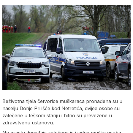
Beživotna tijela četvorice muškaraca pronađena su u
naselju Donje Prilišće kod Netretića, dvijee osobe su
zatečene u teškom stanju i hitno su prevezene u
zdravstvenu ustanovu.
Na mjestu događaja zatečena je i jedna muška osoba