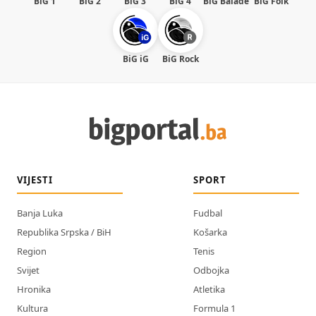
BiG 1
BiG 2
BiG 3
BiG 4
BiG Balade
BiG Folk
BiG iG
BiG Rock
VIJESTI
SPORT
Banja Luka
Fudbal
Republika Srpska / BiH
Košarka
Region
Tenis
Svijet
Odbojka
Hronika
Atletika
Kultura
Formula 1