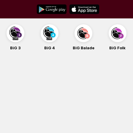
Skip
to
content
BiG 3
BiG 4
BiG Balade
BiG Folk