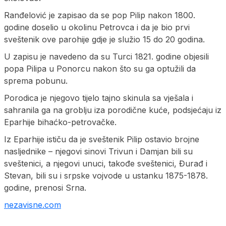
Ranđelović je zapisao da se pop Pilip nakon 1800.
godine doselio u okolinu Petrovca i da je bio prvi
sveštenik ove parohije gdje je služio 15 do 20 godina.
U zapisu je navedeno da su Turci 1821. godine objesili
popa Pilipa u Ponorcu nakon što su ga optužili da
sprema pobunu.
Porodica je njegovo tijelo tajno skinula sa vješala i
sahranila ga na groblju iza porodične kuće, podsjećaju iz
Eparhije bihaćko-petrovačke.
Iz Eparhije ističu da je sveštenik Pilip ostavio brojne
nasljednike – njegovi sinovi Trivun i Damjan bili su
sveštenici, a njegovi unuci, takođe sveštenici, Đurađ i
Stevan, bili su i srpske vojvode u ustanku 1875-1878.
godine, prenosi Srna.
nezavisne.com