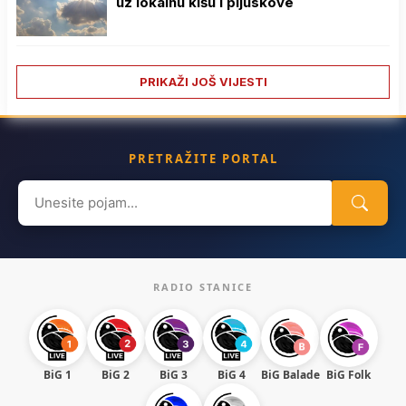
uz lokalnu kišu i pljuskove
PRIKAŽI JOŠ VIJESTI
PRETRAŽITE PORTAL
Search
for:
RADIO STANICE
BiG 1
BiG 2
BiG 3
BiG 4
BiG Balade
BiG Folk