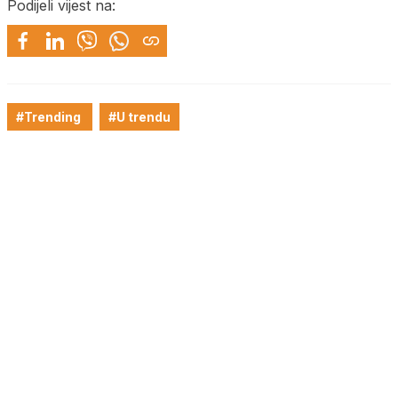
Podijeli vijest na:
#Trending
#U trendu