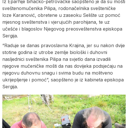
Iz Eparhije bihaćko-petrovačke saopšteno je da su mošti
sveštenomučenika Pilipa, rodonačelnika svešteničke
loze Karanović, obretene u zaseoku Selište uz pomoć
mjesnog sveštenstva i vjerujućih parohijana, te uz
učešće i blagoslov Njegovog preosveštenstva episkopa
Sergija.
“Raduje se danas pravoslavna Krajina, jer su nakon dvije
stotine godina iz utrobe zemlje biološki i duhovni
nasljednici sveštenika Pilipa na svjetlo dana izvadili
njegove mučeničke mošti da nas dovijeka podsjećaju na
njegovu duhovnu snagu i svima budu na molitveno
ukrijepljenje i pomoć”, saopšteno je iz kabineta episkopa
Sergija.