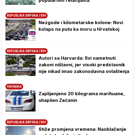
popularnim relacijama
REPUBLIKA SRPSKA / BIH
Nezgode i kilometarske kolone: Novi
kolaps na putu ka moru u Hrvatskoj
REPUBLIKA SRPSKA / BIH
Autori sa Harvarda: Svi nametnuti
zakoni ništavni, jer visoki predstavnik
nije nikad imao zakonodavna ovlaštenja
HRONIKA
Zaplijenjeno 20 kilograma marihuane,
uhapšen Zećanin
REPUBLIKA SRPSKA / BIH
Stiže promjena vremena: Naoblačenje