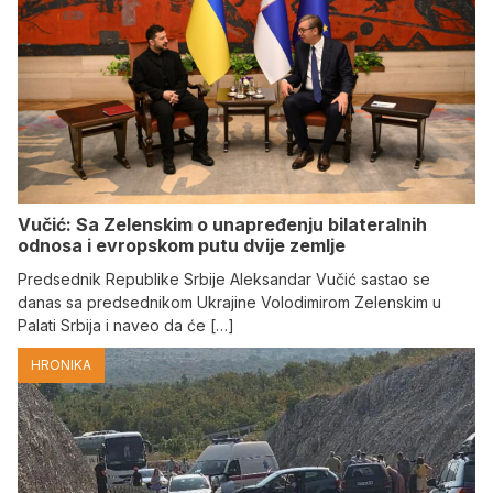
Vučić: Sa Zelenskim o unapređenju bilateralnih
odnosa i evropskom putu dvije zemlje
Predsednik Republike Srbije Aleksandar Vučić sastao se
danas sa predsednikom Ukrajine Volodimirom Zelenskim u
Palati Srbija i naveo da će […]
HRONIKA