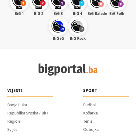
BiG 1
BiG 2
BiG 3
BiG 4
BiG Balade
BiG Folk
BiG iG
BiG Rock
VIJESTI
SPORT
Banja Luka
Fudbal
Republika Srpska / BiH
Košarka
Region
Tenis
Svijet
Odbojka