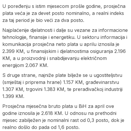
U poređenju s istim mjesecom prošle godine, prosječna
plata veća je za devet posto nominalno, a realni indeks
za taj period je bio veći za dva posto.
Najplaćenije djelatnosti i dalje su vezane za informacione
tehnologije, finansije i energetiku. U sektoru informacija i
komunikacija prosječna neto plata u aprilu iznosila je
2.399 KM, u finansijskim i djelatnostima osiguranja 2.196
KM, a u proizvodnji i snabdijevanju električnom
energijom 2.067 KM.
S druge strane, najniže plate bilježe se u ugostiteljstvu
(smještaj i priprema hrane) 1.157 KM, građevinarstvu
1.307 KM, trgovini 1.383 KM, te prerađivačkoj industriji
1.399 KM.
Prosječna mjesečna bruto plata u BiH za april ove
godine iznosila je 2.618 KM. U odnosu na prethodni
mjesec zabilježen je nominalni rast od 0,3 posto, dok je
realno došlo do pada od 1,6 posto.