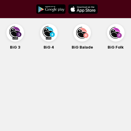
Skip
to
content
BiG 3
BiG 4
BiG Balade
BiG Folk