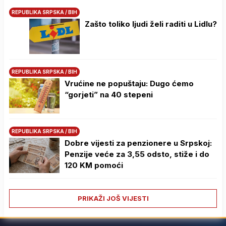
REPUBLIKA SRPSKA / BIH
Zašto toliko ljudi želi raditi u Lidlu?
REPUBLIKA SRPSKA / BIH
Vrućine ne popuštaju: Dugo ćemo
“gorjeti” na 40 stepeni
REPUBLIKA SRPSKA / BIH
Dobre vijesti za penzionere u Srpskoj:
Penzije veće za 3,55 odsto, stiže i do
120 KM pomoći
PRIKAŽI JOŠ VIJESTI