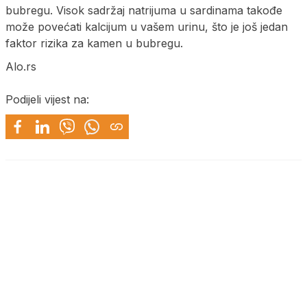
bubregu. Visok sadržaj natrijuma u ​​sardinama takođe
može povećati kalcijum u vašem urinu, što je još jedan
faktor rizika za kamen u bubregu.
Alo.rs
Podijeli vijest na: