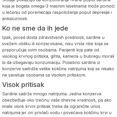
koja je bogata omega-3 masnim kiselinama može pomoći
u lečenju od poremećaja raspoloženja poput depresije i
anksioznosti.
Ko ne sme da ih jede
Ipak, pored dosta zdravstvenih prednosti, sardine u
svežem obliku ili konzervisane, nisu vrsta ribe koja se
preporučuje svim osobama. Pacijenti koji pate od
visokog krvnog pritiska, gihta, kamena u bubregu morali
bi da izbegavaju konzumaciju. Posebno sardine iz
konzerve sadrdže velike količine natrijuma koji se nikako
ne savetuje osobama sa visokim pritiskom.
Visok pritisak
Sardine sadrže mnogo natrijuma. Jedna konzerva
obezbeđuje oko trećinu vaše dnevne vrednosti, pa ako
imate visok krvni pritisak treba da ograničite unos
natrijuma jer on privlači vodu i povećava količinu krvi u