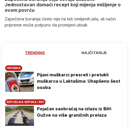
Jednostavan domaći recept koji mijenja mišljenje o
ovom povrću
Zapečena boranija često nije na listi omiljenih jela, ali način
pripreme može potpuno da promijeni utisak
TRENDING
NAJČITANIJE
HRONIKA
Pijani muškarci presreli i pretukli
muškarca u Laktašima: Uhapšeno šest
osoba
REPUBLIKA SRPSKA / BIH
Pojačan saobraćaj na izlazu iz BiH:
Gužve na više graničnih prelaza