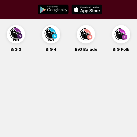
Skip
to
content
BiG 4
BiG Balade
BiG Folk
BiG iG