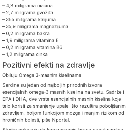
– 4,8 miligrama niacina
– 2,7 miligrama gvožđa
– 365 miligrama kalijuma
– 35,9 miligrama magnezijuma
– 0,2 miligrama bakra
– 1,9 miligrama vitamina E
– 0,2 miligrama vitamina B6
– 1,2 miligrama cinka
Pozitivni efekti na zdravlje
Obiluju Omega 3-masnim kiselinama
Sardine su jedan od najboljih prirodnih izvora
esencijalnih omega-3 masnih kiselina na svetu. Sadrže i
EPA i DHA, dve vrste esencijalnih masnih kiselina koje
telo koristi za smanjenje upale, što rezultira poboljšanim
zdravljem, boljom funkcijom mozga i manjim rizikom od
hroničnih bolesti, piše Nportal.
Studije pokazuju da konzumiranje hrane poput sardine