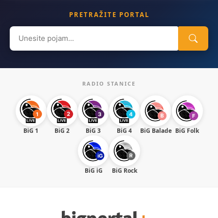
PRETRAŽITE PORTAL
Search
for:
RADIO STANICE
BiG 1
BiG 2
BiG 3
BiG 4
BiG Balade
BiG Folk
BiG iG
BiG Rock