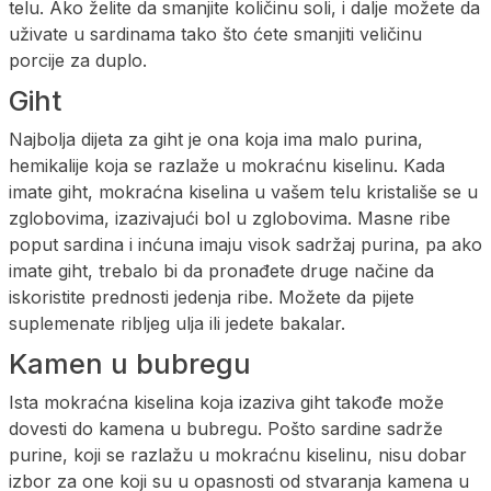
telu. Ako želite da smanjite količinu soli, i dalje možete da
uživate u sardinama tako što ćete smanjiti veličinu
porcije za duplo.
Giht
Najbolja dijeta za giht je ona koja ima malo purina,
hemikalije koja se razlaže u mokraćnu kiselinu. Kada
imate giht, mokraćna kiselina u vašem telu kristališe se u
zglobovima, izazivajući bol u zglobovima. Masne ribe
poput sardina i inćuna imaju visok sadržaj purina, pa ako
imate giht, trebalo bi da pronađete druge načine da
iskoristite prednosti jedenja ribe. Možete da pijete
suplemenate ribljeg ulja ili jedete bakalar.
Kamen u bubregu
Ista mokraćna kiselina koja izaziva giht takođe može
dovesti do kamena u bubregu. Pošto sardine sadrže
purine, koji se razlažu u mokraćnu kiselinu, nisu dobar
izbor za one koji su u opasnosti od stvaranja kamena u