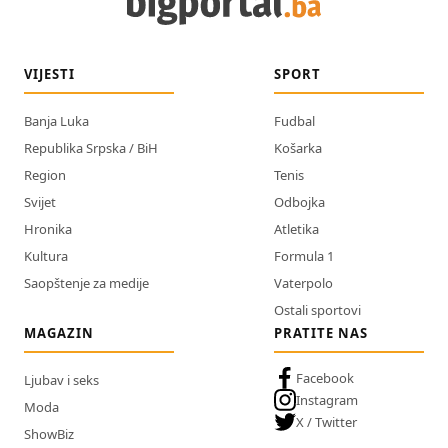
VIJESTI
SPORT
Banja Luka
Fudbal
Republika Srpska / BiH
Košarka
Region
Tenis
Svijet
Odbojka
Hronika
Atletika
Kultura
Formula 1
Saopštenje za medije
Vaterpolo
Ostali sportovi
MAGAZIN
PRATITE NAS
Facebook
Ljubav i seks
Instagram
Moda
X / Twitter
ShowBiz