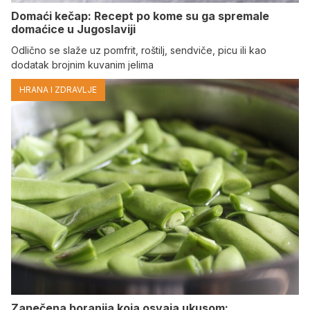
Domaći kečap: Recept po kome su ga spremale
domaćice u Jugoslaviji
Odlično se slaže uz pomfrit, roštilj, sendviče, picu ili kao
dodatak brojnim kuvanim jelima
HRANA I ZDRAVLJE
Zapečena boranija koja osvaja ukusom: