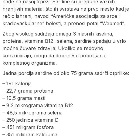
nađe na našoj trpezi. Sardine su prepune važnih
hranljivih materija, što ih svrstava na prvo mesto kad je
reč o ishrani, navodi “Američka asocijacija za srce i
kradiovaskularne” bolesti, a prenosi potal “Webmed”.
Zbog visokog sadržaja omega-3 masnih kiselina,
proteina, vitamina B12 i selena, sardine spadaju u vrlo
moćne čuvare zdravlja. Ukoliko se redovno
konzumiraju, mogu da doprinesu poboljšanju
kompletnog organizma.
Jedna porcija sardine od oko 75 grama sadrži otprilike:
– 191 kalorija
– 22,7 grama proteina
– 10,5 grama masti
– 8,2 mikrograma vitamina B12
– 48,5 mikrograma selena
– 250 jedinica vitamina D
– 451 miligram fosfora
– 351 miligram kalcijuma