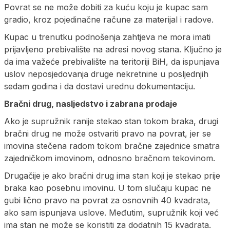
Povrat se ne može dobiti za kuću koju je kupac sam
gradio, kroz pojedinačne račune za materijal i radove.
Kupac u trenutku podnošenja zahtjeva ne mora imati
prijavljeno prebivalište na adresi novog stana. Ključno je
da ima važeće prebivalište na teritoriji BiH, da ispunjava
uslov neposjedovanja druge nekretnine u posljednjih
sedam godina i da dostavi urednu dokumentaciju.
Bračni drug, nasljedstvo i zabrana prodaje
Ako je supružnik ranije stekao stan tokom braka, drugi
bračni drug ne može ostvariti pravo na povrat, jer se
imovina stečena radom tokom bračne zajednice smatra
zajedničkom imovinom, odnosno bračnom tekovinom.
Drugačije je ako bračni drug ima stan koji je stekao prije
braka kao posebnu imovinu. U tom slučaju kupac ne
gubi lično pravo na povrat za osnovnih 40 kvadrata,
ako sam ispunjava uslove. Međutim, supružnik koji već
ima stan ne može se koristiti za dodatnih 15 kvadrata.