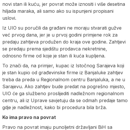
novi stan ili kuću, jer povrat može iznositi i više desetina
hiljada maraka, ali samo ako su ispunjeni propisani
uslovi.
Iz UIO su poručili da građani ne moraju stvarati gužve
već prvog dana, jer je u prvoj godini primjene rok za
predaju zahtjeva produžen do kraja ove godine. Zahtjevi
se predaju prema sjedištu prodavca nekretnine,
odnosno firme od koje je stan ili kuća kupljena.
To znači da, na primjer, kupac iz Istočnog Sarajeva koji
je stan kupio od građevinske firme iz Banjaluke zahtjev
treba da preda u Regionalnom centru Banjaluka, a ne u
Sarajevu. Ako zahtjev bude predat na pogrešno mjesto,
UIO će ga službeno proslijediti nadležnom regionalnom
centru, ali iz Uprave savjetuju da se odmah predaje tamo
gdje je nadležnost, kako bi procedura bila brža.
Ko ima pravo na povrat
Pravo na povrat imaju punoljetni državljani BiH sa