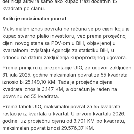
definicija aktivira samo ako kupac traži dodatnih 15
kvadrata po članu.
Koliki je maksimalan povrat
Maksimalan iznos povrata ne računa se po cijeni koju je
kupac stvarno platio investitoru, već prema prosječnoj
cijeni novog stana sa PDV-om u BiH, objavljenoj u
kvartalnom izvještaju Agencije za statistiku BiH, u
odnosu na datum zaključenja kupoprodajnog ugovora.
Prema primjeru iz prezentacije UIO, za ugovor zaključen
31. jula 2025. godine maksimalan povrat za 55 kvadrata
iznosio bi 25.149,10 KM. Tada je prosječna cijena
kvadrata iznosila 3.147 KM, a obračun je rađen na
površinu od 55 kvadrata.
Prema tabeli UIO, maksimalni povrat za 55 kvadrata
rastao je iz kvartala u kvartal. U prvom kvartalu 2026.
godine, uz prosječnu cijenu od 3.701 KM po kvadratu,
maksimalan povrat iznosi 29.576,37 KM.