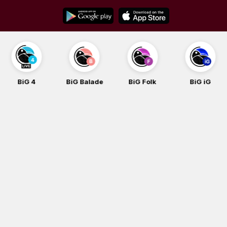
Skip
to
content
BiG 4
BiG Balade
BiG Folk
BiG iG