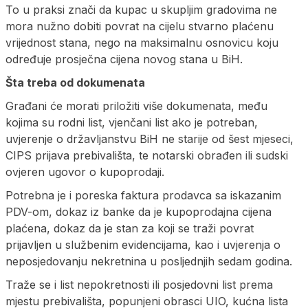
To u praksi znači da kupac u skupljim gradovima ne
mora nužno dobiti povrat na cijelu stvarno plaćenu
vrijednost stana, nego na maksimalnu osnovicu koju
određuje prosječna cijena novog stana u BiH.
Šta treba od dokumenata
Građani će morati priložiti više dokumenata, među
kojima su rodni list, vjenčani list ako je potreban,
uvjerenje o državljanstvu BiH ne starije od šest mjeseci,
CIPS prijava prebivališta, te notarski obrađen ili sudski
ovjeren ugovor o kupoprodaji.
Potrebna je i poreska faktura prodavca sa iskazanim
PDV-om, dokaz iz banke da je kupoprodajna cijena
plaćena, dokaz da je stan za koji se traži povrat
prijavljen u službenim evidencijama, kao i uvjerenja o
neposjedovanju nekretnina u posljednjih sedam godina.
Traže se i list nepokretnosti ili posjedovni list prema
mjestu prebivališta, popunjeni obrasci UIO, kućna lista