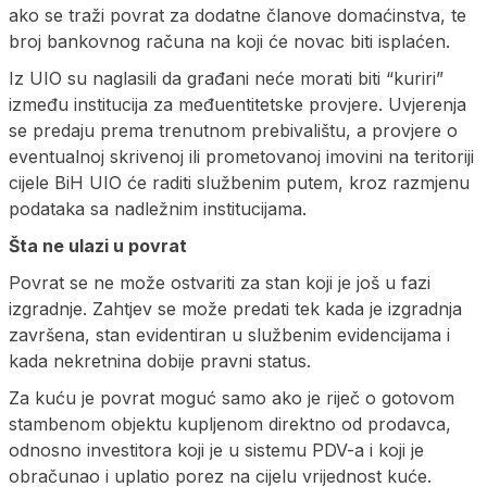
ako se traži povrat za dodatne članove domaćinstva, te
broj bankovnog računa na koji će novac biti isplaćen.
Iz UIO su naglasili da građani neće morati biti “kuriri”
između institucija za međuentitetske provjere. Uvjerenja
se predaju prema trenutnom prebivalištu, a provjere o
eventualnoj skrivenoj ili prometovanoj imovini na teritoriji
cijele BiH UIO će raditi službenim putem, kroz razmjenu
podataka sa nadležnim institucijama.
Šta ne ulazi u povrat
Povrat se ne može ostvariti za stan koji je još u fazi
izgradnje. Zahtjev se može predati tek kada je izgradnja
završena, stan evidentiran u službenim evidencijama i
kada nekretnina dobije pravni status.
Za kuću je povrat moguć samo ako je riječ o gotovom
stambenom objektu kupljenom direktno od prodavca,
odnosno investitora koji je u sistemu PDV-a i koji je
obračunao i uplatio porez na cijelu vrijednost kuće.