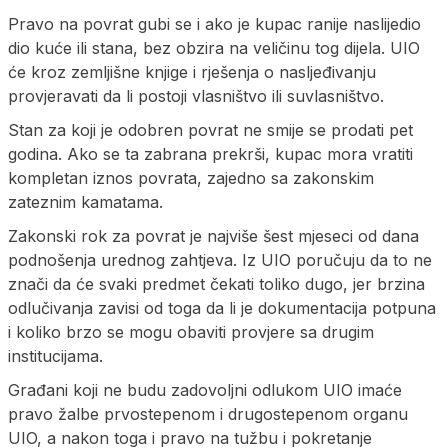
Pravo na povrat gubi se i ako je kupac ranije naslijedio
dio kuće ili stana, bez obzira na veličinu tog dijela. UIO
će kroz zemljišne knjige i rješenja o nasljeđivanju
provjeravati da li postoji vlasništvo ili suvlasništvo.
Stan za koji je odobren povrat ne smije se prodati pet
godina. Ako se ta zabrana prekrši, kupac mora vratiti
kompletan iznos povrata, zajedno sa zakonskim
zateznim kamatama.
Zakonski rok za povrat je najviše šest mjeseci od dana
podnošenja urednog zahtjeva. Iz UIO poručuju da to ne
znači da će svaki predmet čekati toliko dugo, jer brzina
odlučivanja zavisi od toga da li je dokumentacija potpuna
i koliko brzo se mogu obaviti provjere sa drugim
institucijama.
Građani koji ne budu zadovoljni odlukom UIO imaće
pravo žalbe prvostepenom i drugostepenom organu
UIO, a nakon toga i pravo na tužbu i pokretanje