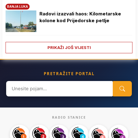
BANJA LUKA
Radovi izazvali haos: Kilometarske
kolone kod Prijedorske petlje
PRIKAŽI JOŠ VIJESTI
PRETRAŽITE PORTAL
Search
for:
RADIO STANICE