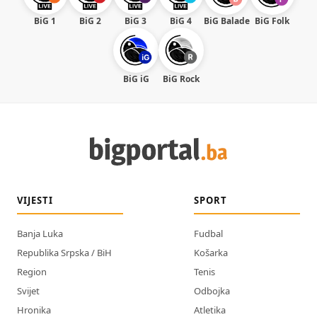
BiG 1
BiG 2
BiG 3
BiG 4
BiG Balade
BiG Folk
BiG iG
BiG Rock
VIJESTI
SPORT
Banja Luka
Fudbal
Republika Srpska / BiH
Košarka
Region
Tenis
Svijet
Odbojka
Hronika
Atletika