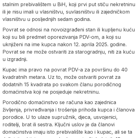
stalnim prebivalištem u BiH, koji prvi put stiču nekretninu
ili je nisu imali u vlasništvu, suvlasništvu ili zajedničkom
vlasništvu u posljednjih sedam godina.
Povrat se odnosi na novoizgrađeni stan ili kupljenu kuću
koji su bili predmet oporezivanja PDV-om, a koji su
uknjiženi na ime kupca nakon 12. aprila 2025. godine.
Povrat se ne može ostvariti za starogradnju, niti za kuću
u izgradnji.
Kupac ima pravo na povrat PDV-a za površinu do 40
kvadratnih metara. Uz to, može ostvariti povrat za
dodatnih 15 kvadrata po svakom članu porodičnog
domaćinstva koji ne posjeduje nekretninu.
Porodično domaćinstvo se računa kao zajednica
življenja, privređivanja i trošenja prihoda kupca i članova
porodice. U to ulaze supružnik, djeca, usvojenici,
roditelji, brat ili sestra. Ključni uslov je da članovi
domaćinstva imaju isto prebivalište kao i kupac, ali se ta