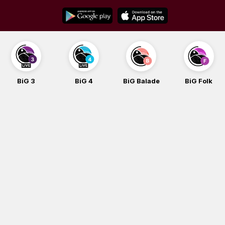
Skip
to
content
BiG 3
BiG 4
BiG Balade
BiG Folk