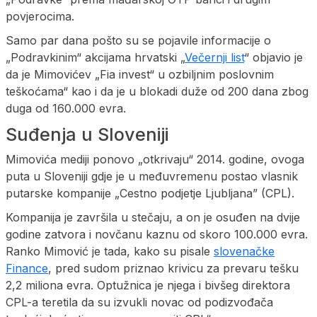
povjerocima.
Samo par dana pošto su se pojavile informacije o
„Podravkinim“ akcijama hrvatski „
Večernji list
“ objavio je
da je Mimovićev „Fia invest“ u ozbiljnim poslovnim
teškoćama“ kao i da je u blokadi duže od 200 dana zbog
duga od 160.000 evra.
Suđenja u Sloveniji
Mimovića mediji ponovo „otkrivaju“ 2014. godine, ovoga
puta u Sloveniji gdje je u međuvremenu postao vlasnik
putarske kompanije „Cestno podjetje Ljubljana” (CPL).
Kompanija je završila u stečaju, a on je osuđen na dvije
godine zatvora i novčanu kaznu od skoro 100.000 evra.
Ranko Mimović je tada, kako su pisale
slovenačke
Finance
, pred sudom priznao krivicu za prevaru tešku
2,2 miliona evra. Optužnica je njega i bivšeg direktora
CPL-a teretila da su izvukli novac od podizvođača