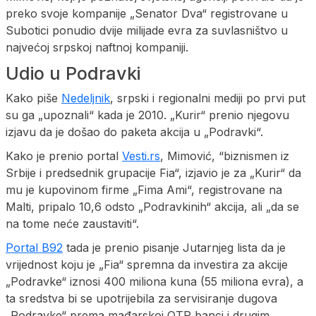
preko svoje kompanije „Senator Dva“ registrovane u
Subotici ponudio dvije milijade evra za suvlasništvo u
najvećoj srpskoj naftnoj kompaniji.
Udio u Podravki
Kako piše
Nedeljnik
, srpski i regionalni mediji po prvi put
su ga „upoznali“ kada je 2010. „Kurir“ prenio njegovu
izjavu da je došao do paketa akcija u „Podravki“.
Kako je prenio portal
Vesti.rs
, Mimović, “biznismen iz
Srbije i predsednik grupacije Fia“, izjavio je za „Kurir“ da
mu je kupovinom firme „Fima Ami“, registrovane na
Malti, pripalo 10,6 odsto „Podravkinih“ akcija, ali „da se
na tome neće zaustaviti“.
Portal B92
tada je prenio pisanje Jutarnjeg lista da je
vrijednost koju je „Fia“ spremna da investira za akcije
„Podravke“ iznosi 400 miliona kuna (55 miliona evra), a
ta sredstva bi se upotrijebila za servisiranje dugova
„Podravke“ prema mađarskoj OTP banci i drugim