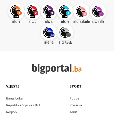
BiG 1
BiG 2
BiG 3
BiG 4
BiG Balade
BiG Folk
BiG iG
BiG Rock
VIJESTI
SPORT
Banja Luka
Fudbal
Republika Srpska / BiH
Košarka
Region
Tenis