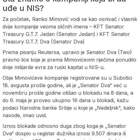
uđe u NIS?
Za početak, Ranko Mimović vodi se kao osnivač i vlasnik
dvije kompanije veoma sličnih imena – KFT Senator
Treasury G.T.7. Jedan (Senator Jedan) i KFT Senator
Treasury G.T.7. Dva (Senator Dva)
Prema pisanju Reutersa, upravo je Senator Dva (Two)
pravno lice koje je prema Mimovićevim riječima ponudilo
dvije milijarde evra za ruski kapital u NIS-u.
Obje Mimovićeve kompanije registrovane su u Subotici
18. avgusta prošle godine, ali je „Senator Dva“ već u
novembru prošle godine otišao u blokadu na 8 dana, a
do 6. maja je proveo ukupno 16 dana u blokadi, kažu
podaci Narodne banke Srbije u koje je „Nedeljnik“, kako
navode, imao uvid.
Iznos blokade odnosno duga zbog koga je „Senator
Dva“ dospio u registar dužnika iznosi 9.507 dinara ili