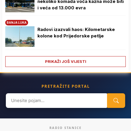
nekoliko komada voća kazna može biti
i veća od 13.000 evra
BANJA LUKA
Radovi izazvali haos: Kilometarske
kolone kod Prijedorske petlje
PRIKAŽI JOŠ VIJESTI
PRETRAŽITE PORTAL
Search
for:
RADIO STANICE