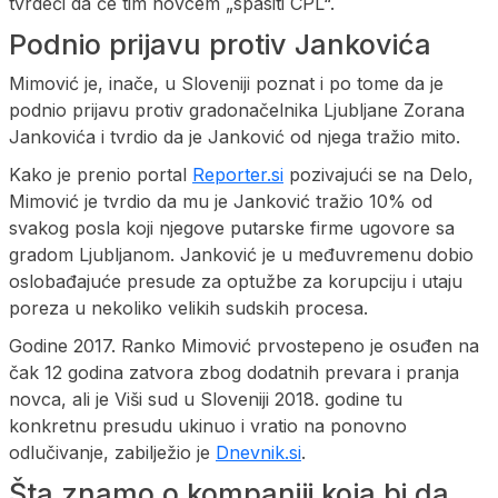
tvrdeći da će tim novcem „spasiti CPL“.
Podnio prijavu protiv Jankovića
Mimović je, inače, u Sloveniji poznat i po tome da je
podnio prijavu protiv gradonačelnika Ljubljane Zorana
Jankovića i tvrdio da je Janković od njega tražio mito.
Kako je prenio portal
Reporter.si
pozivajući se na Delo,
Mimović je tvrdio da mu je Janković tražio 10% od
svakog posla koji njegove putarske firme ugovore sa
gradom Ljubljanom. Janković je u međuvremenu dobio
oslobađajuće presude za optužbe za korupciju i utaju
poreza u nekoliko velikih sudskih procesa.
Godine 2017. Ranko Mimović prvostepeno je osuđen na
čak 12 godina zatvora zbog dodatnih prevara i pranja
novca, ali je Viši sud u Sloveniji 2018. godine tu
konkretnu presudu ukinuo i vratio na ponovno
odlučivanje, zabilježio je
Dnevnik.si
.
Šta znamo o kompaniji koja bi da