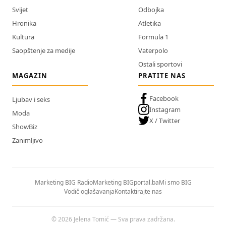
Svijet
Odbojka
Hronika
Atletika
Kultura
Formula 1
Saopštenje za medije
Vaterpolo
Ostali sportovi
MAGAZIN
PRATITE NAS
Facebook
Ljubav i seks
Instagram
Moda
X / Twitter
ShowBiz
Zanimljivo
Marketing BIG Radio
Marketing BIGportal.ba
Mi smo BIG
Vodič oglašavanja
Kontaktirajte nas
© 2026 Jelena Tomić — Sva prava zadržana.