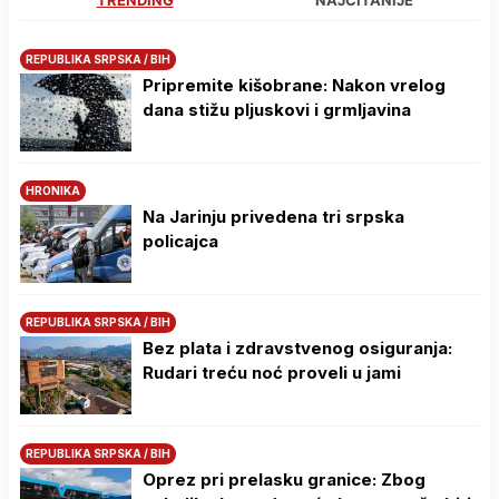
TRENDING
NAJČITANIJE
REPUBLIKA SRPSKA / BIH
Pripremite kišobrane: Nakon vrelog
dana stižu pljuskovi i grmljavina
HRONIKA
Na Јarinju privedena tri srpska
policajca
REPUBLIKA SRPSKA / BIH
Bez plata i zdravstvenog osiguranja:
Rudari treću noć proveli u jami
REPUBLIKA SRPSKA / BIH
Oprez pri prelasku granice: Zbog