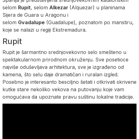
Španija je predstavljena srednjovekovnim katalonskim
selom
Rupit
, selom
Alkezar
(Alquezar) u planinama
Sijera de Guara u Aragonu i
selom
Gvadalupe
(Guadalupe), poznatom po manstiru,
koje se nalazi u regiji Ekstremadura.
Rupit
Rupit je šarmantno srednjovekovno selo smešteno u
spektakularnom prirodnom okruženju. Sve posetioce
najviše oduševljava arhitektura, sve je izgrađeno od
kamena, što selu daje dramatičan i ruralan izgled.
Posebno je interesanto besciljno šetati i otkrivati skrivene
kutke stare nekoliko vekova na putovanju koje vam
omogućava da upoznate pravu suštinu lokalne tradicije.