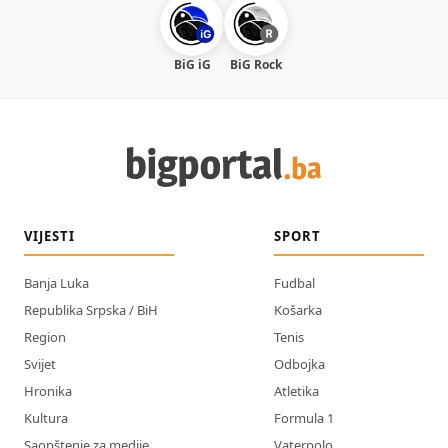
BiG iG
BiG Rock
VIJESTI
SPORT
Banja Luka
Fudbal
Republika Srpska / BiH
Košarka
Region
Tenis
Svijet
Odbojka
Hronika
Atletika
Kultura
Formula 1
Saopštenje za medije
Vaterpolo