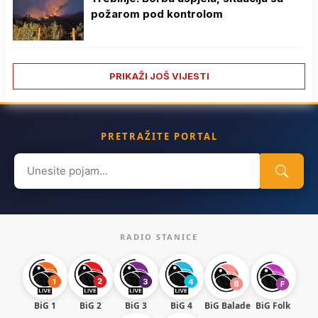
požarom pod kontrolom
PRIKAŽI JOŠ VIJESTI
PRETRAŽITE PORTAL
Search
for:
RADIO STANICE
BiG 1
BiG 2
BiG 3
BiG 4
BiG Balade
BiG Folk