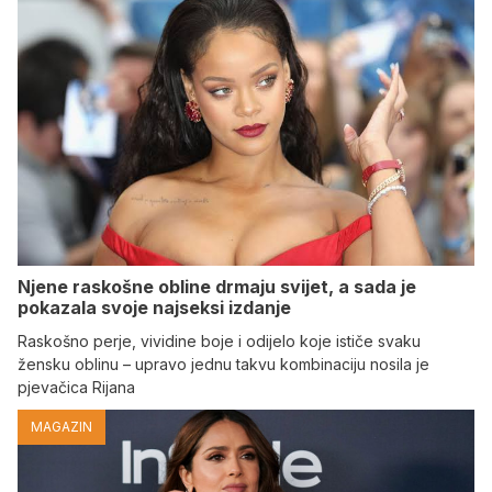
Njene raskošne obline drmaju svijet, a sada je
pokazala svoje najseksi izdanje
Raskošno perje, vividine boje i odijelo koje ističe svaku
žensku oblinu – upravo jednu takvu kombinaciju nosila je
pjevačica Rijana
MAGAZIN