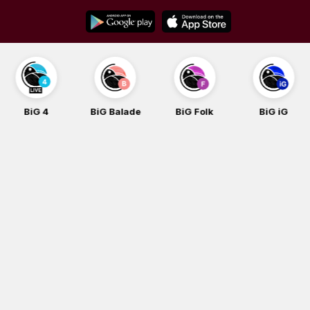
Skip
to
content
BiG 4
BiG Balade
BiG Folk
BiG iG