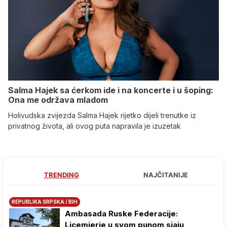
Salma Hajek sa ćerkom ide i na koncerte i u šoping:
Ona me održava mladom
Holivudska zvijezda Salma Hajek rijetko dijeli trenutke iz
privatnog života, ali ovog puta napravila je izuzetak
TRENDING
NAJČITANIJE
REPUBLIKA SRPSKA / BIH
Ambasada Ruske Federacije:
Licemjerje u svom punom sjaju