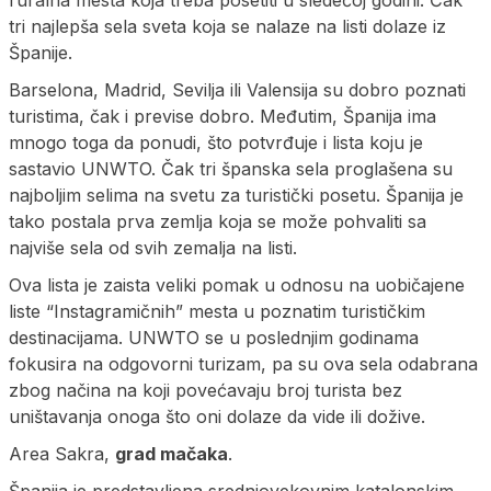
ruralna mesta koja treba posetiti u sledećoj godini. Čak
tri najlepša sela sveta koja se nalaze na listi dolaze iz
Španije.
Barselona, Madrid, Sevilja ili Valensija su dobro poznati
turistima, čak i previse dobro. Međutim, Španija ima
mnogo toga da ponudi, što potvrđuje i lista koju je
sastavio UNWTO. Čak tri španska sela proglašena su
najboljim selima na svetu za turistički posetu. Španija je
tako postala prva zemlja koja se može pohvaliti sa
najviše sela od svih zemalja na listi.
Ova lista je zaista veliki pomak u odnosu na uobičajene
liste “Instagramičnih” mesta u poznatim turističkim
destinacijama. UNWTO se u poslednjim godinama
fokusira na odgovorni turizam, pa su ova sela odabrana
zbog načina na koji povećavaju broj turista bez
uništavanja onoga što oni dolaze da vide ili dožive.
Area Sakra,
grad mačaka
.