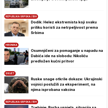
REPUBLIKA SRPSKA / BIH
Dodik: Helez ekstremista koji svaku
priliku koristi za netrpeljivost prema
Srbima
HRONIKA
Osumnjičeni za pomaganje u napadu na
Dabića ide na slobodu: Nikoliću
predložen kućni pritvor
SVIJET
Ruske snage otkrile dokaze: Ukrajinski
vojnici poslužili za eksperiment, na
njima isprobana vakcina
REPUBLIKA SRPSKA / BIH
Trebinje: Borba uspjela, situacija sa