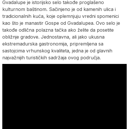
Gvadalupe je istorijsko selo takođe proglašeno
kulturnom baštinom. Sačinjeno je od kamenih ulica i
tradicionalnih kuća, koje oplemnjuju vredni spomenici
kao što je manastir Gospe od Gvadalupea. Ovo selo je
takođe odlična polazna tačka ako želite da posetite
obližnje gradove. Jednostavna, ali jako ukusna
ekstremadurska gastronomija, pripremljena sa
sastojcima vrhunskog kvaliteta, jedna je od glavnih
najvažnijih turističkih sadržaja ovog područja.