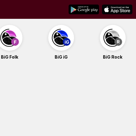
BiG Folk
BiG iG
BiG Rock