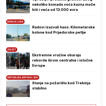
nekoliko komada voća kazna može
biti i veća od 13.000 evra
BANJA LUKA
Radovi izazvali haos: Kilometarske
kolone kod Prijedorske petlje
SVIJET
Ekstremne vrućine obaraju
rekorde širom centralne i istočne
Evrope
REPUBLIKA SRPSKA / BIH
Stanje na požarištu kod Trebinja
stabilno