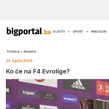
VIJESTI
SPORT
MAGAZIN
Početna
»
Košarka
23. Aprila 2024.
Ko će na F4 Evrolige?