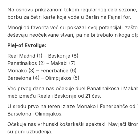
Na osnovu prikazanom tokom regularnog dela sezone, pl
borbu za četiri karte koje vode u Berlin na Fajnal for.
Mnogi od favorita već su pokazali svoj potencijal i zašto 
dešavaju neočekivane stvari, pa ne bi trebalo nikoga otp
Plej-of Evrolige:
Real Madrid (1) – Baskonija (8)
Panatinaikos (2) – Makabi (7)
Monako (3) – Fenerbahče (6)
Barselona (4) – Olimpijakos (5)
Već prvog dana nas očekuje duel Panatinaikosa i Makabi
meč između Reala i Baskonije od 21 čas.
U sredu prvo na teren izlaze Monako i Fenerbahče od 1
Barselona i Olimpijakos.
Očekuje nas vrhunski košarkaški spektakl. Navijači širo
su puni uzbuđenja.