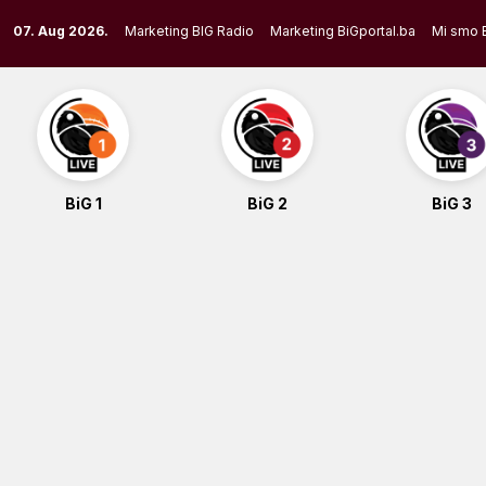
Skip
07. Aug 2026.
Marketing BIG Radio
Marketing BiGportal.ba
Mi smo 
to
content
BiG 1
BiG 2
BiG 3