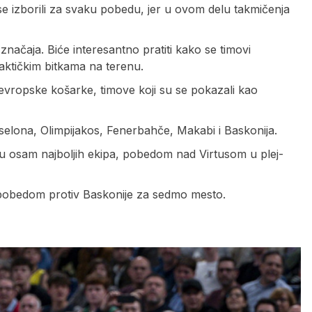
se izborili za svaku pobedu, jer u ovom delu takmičenja
g značaja. Biće interesantno pratiti kako se timovi
taktičkim bitkama na terenu.
evropske košarke, timove koji su se pokazali kao
elona, Olimpijakos, Fenerbahče, Makabi i Baskonija.
đu osam najboljih ekipa, pobedom nad Virtusom u plej-
o pobedom protiv Baskonije za sedmo mesto.