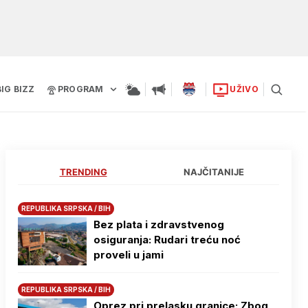
BIG BIZZ
PROGRAM
UŽIVO
TRENDING
NAJČITANIJE
REPUBLIKA SRPSKA / BIH
Bez plata i zdravstvenog
osiguranja: Rudari treću noć
proveli u jami
REPUBLIKA SRPSKA / BIH
Oprez pri prelasku granice: Zbog