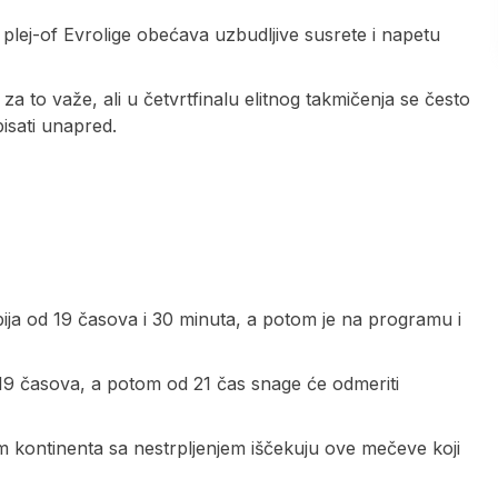
ej-of Evrolige obećava uzbudljive susrete i napetu
za to važe, ali u četvrtfinalu elitnog takmičenja se često
isati unapred.
ja od 19 časova i 30 minuta, a potom je na programu i
9 časova, a potom od 21 čas snage će odmeriti
m kontinenta sa nestrpljenjem iščekuju ove mečeve koji