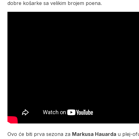
dobre košarke sa velikim brojem poena.
Ovo će biti prva sezona za
Markusa Hauarda
u plej-of