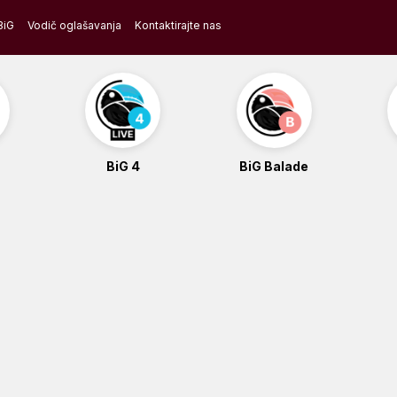
BiG
Vodič oglašavanja
Kontaktirajte nas
BiG 4
BiG Balade