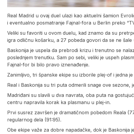
Real Madrid u ovaj duel ulazi kao aktuelni šamion Evrol
i eventualno posmatranje Fajnal-fora u Berlin preko “
Veliki su favoriti u ovom duelu, kad znamo da su pret
igra odličnu košarku, a 27 pobeda govori da se ne šale 
Baskonija je uspela da prebrodi krizu i trenutno se nalaz
poslednjem trenutku. Sam po sebi, veliki je uspeh plas
Fajnal-for bi bilo pravo iznenađenje.
Zanimljivo, tri španske ekipe su izborile plej-of i jedna
Real i Baskonija su tri puta odmerili snage ove sezone,
Madriđani su slavili u dva navrata, oba puta na gostuju
centru napravila korak ka plasmanu u plej-in.
Prvi susrez završen je dramatičnom pobedom Reala (77:7
regularnog dela (91:95).
Obe ekipe važe za dobre napadačke, dok je Baskonija je