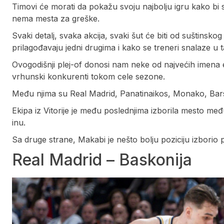
Timovi će morati da pokažu svoju najbolju igru kako bi 
nema mesta za greške.
Svaki detalj, svaka akcija, svaki šut će biti od suštinsko
prilagođavaju jedni drugima i kako se treneri snalaze u 
Ovogodišnji plej-of donosi nam neke od najvećih imena 
vrhunski konkurenti tokom cele sezone.
Među njima su Real Madrid, Panatinaikos, Monako, Bars
Ekipa iz Vitorije je među poslednjima izborila mesto me
inu.
Sa druge strane, Makabi je nešto bolju poziciju izbori
Real Madrid – Baskonija