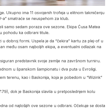
ige. Ukupno ima 11 osvojenih trofeja u elitnom takmičenju
TV-a” smatraće se neuspehom za klub.
rpeli samo sedam poraza ove sezone. Ekipa Ćusa Matea
u pohodu ka odbrani titule.
i u dobroj formi. Uspela je da “čekira” kartu za plej-of u
man među osam najboljih ekipa, a eventualni odlazak na
 je siguran predstavnik svoje zemlje na završnom turniru.
 jednom u španskom šampionatu i dva puta u Evroligi.
ćem terenu, kao i Baskonija, koja je pobedom u “Wizink”
9), dok je Baskonija slavila u pretposlednjem kolu
dna od najlošijih ove sezone u odbrani. Očekuje se dosta