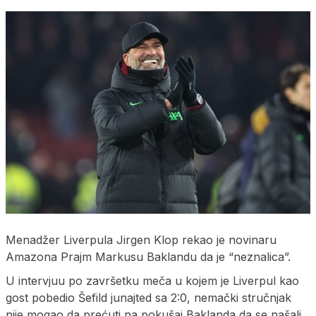
Menadžer Liverpula Jirgen Klop rekao je novinaru
Amazona Prajm Markusu Baklandu da je “neznalica”.
U intervjuu po završetku meča u kojem je Liverpul kao
gost pobedio Šefild junajted sa 2:0, nemački stručnjak
nije mogao da prećuti na pokušaj Baklanda da se našali