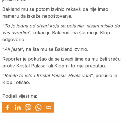
Bakland mu se potom izvinio rekavši da nije imao
nameru da iskaže nepoštovanje.
“
To je jedna od stvari koja se pojavila, nisam mislio da
vas uvredim
“, rekao je Baklend, na šta mu je Klop
odgovorio.
“
Ali jeste
“, na šta mu se Bakland izvinio.
Reporter je pokušao da se izvadi time da mu želi sreću
protiv Kristal Palasa, ali Klop ni to nije prećutao.
“
Recite to isto i Kristal Palasu. Hvala vam
“, poručio je
Klop i otišao.
Podijeli vijest na: