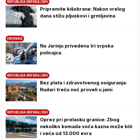
REPUBLIKA SRPSKA / BIH
Pripremite kišobrane: Nakon vrelog
dana stižu pljuskovi i grmljavina
HRONIKA
Na Јarinju privedena tri srpska
policajca
REPUBLIKA SRPSKA / BIH
Bez plata i zdravstvenog osiguranja:
Rudari treću noć proveli u jami
REPUBLIKA SRPSKA / BIH
Oprez pri prelasku granice: Zbog
nekoliko komada voća kazna može biti
i veća od 13.000 evra