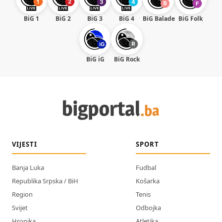
BiG 1
BiG 2
BiG 3
BiG 4
BiG Balade
BiG Folk
BiG iG
BiG Rock
VIJESTI
SPORT
Banja Luka
Fudbal
Republika Srpska / BiH
Košarka
Region
Tenis
Svijet
Odbojka
Hronika
Atletika