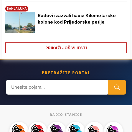
BANJA LUKA
Radovi izazvali haos: Kilometarske
kolone kod Prijedorske petlje
PRIKAŽI JOŠ VIJESTI
PRETRAŽITE PORTAL
Search
for:
RADIO STANICE