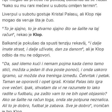
“kako su mu rani mečevi u subotu omiljen termin”.
Liverpul u subotu gostuje Kristal Palasu, ali Klop nije
mogao da veruje šta je čuo.
“
To je sjajno, to je stvarno sjajno što se šalite na taj
račun
“, rekao je
Klop
.
Balkand je pokušao da spusti tenziju rekavši, “
i dalje
imate strast, i dalje uživate, dan za danom
“, ali je Klop
odbio da mu ne odgovori.
“
Da, sad idemo kući i nemam pojma kada ćemo tamo
stići, možda u jedan ili dva posle ponoći, i onda uskoro
igramo, uz možda dva treninga između. Četvrtak i petak.
Taman se oporaviš i opet igraš. Kristal Palas isto igra
ove večeri. Ipak, shvatam da vi ne razumete to iako
radite u fudbalu, pa zašto vam to ne bih opet objasnio?
Ako se šalite na račun toga, onda ste potpuna neznalica.
Ali to je dobro, fudbal je zabava. Sve je dobro
“, ironičan
je bio Klop.