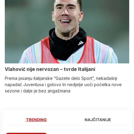
Vlahović nije nervozan – tvrde Italijani
Prema pisanju italijanske “Gazete delo Sport”, nekadašnji
napadač Juventusa i gotovo tri nedjelje uoči početka nove
sezone i dalje je bez angažmana
TRENDING
NAJČITANIJE