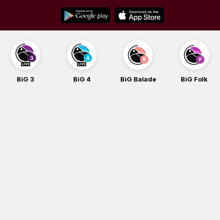
Skip
to
content
BiG 3
BiG 4
BiG Balade
BiG Folk