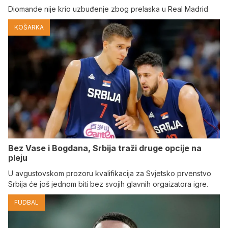
Diomande nije krio uzbuđenje zbog prelaska u Real Madrid
KOŠARKA
Bez Vase i Bogdana, Srbija traži druge opcije na
pleju
U avgustovskom prozoru kvalifikacija za Svjetsko prvenstvo
Srbija će još jednom biti bez svojih glavnih orgaizatora igre.
FUDBAL