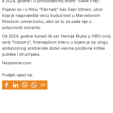
a 2024. godine i u provokativnoj drami “Slave Play”.
Pojavio se i u filmu “Eternals” kao Dejn Vitmen, ulozi
koja je nagovijestila veću budućnost u Marvelovom
filmskom univerzumu, iako se to za sada nije u
potpunosti ostvarilo.
Od 2024. godine tumači lik ser Henrija Muka u HBO-ovoj
seriji “Industry”, finansijskom trileru u kojem je za ulogu
ambicioznog aristokrate dobio veoma pozitivne kritike
publike i stručnjaka.
Nezavisne.com
Podijeli vijest na: