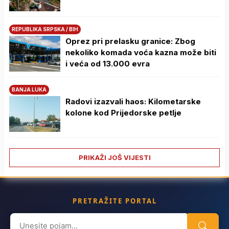
REPUBLIKA SRPSKA / BIH
Oprez pri prelasku granice: Zbog
nekoliko komada voća kazna može biti
i veća od 13.000 evra
BANJA LUKA
Radovi izazvali haos: Kilometarske
kolone kod Prijedorske petlje
PRIKAŽI JOŠ VIJESTI
PRETRAŽITE PORTAL
Search