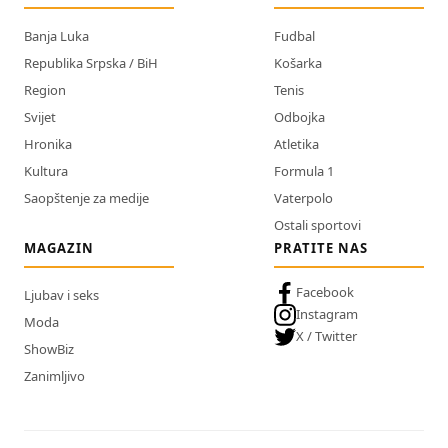
Banja Luka
Fudbal
Republika Srpska / BiH
Košarka
Region
Tenis
Svijet
Odbojka
Hronika
Atletika
Kultura
Formula 1
Saopštenje za medije
Vaterpolo
Ostali sportovi
MAGAZIN
PRATITE NAS
Facebook
Ljubav i seks
Instagram
Moda
X / Twitter
ShowBiz
Zanimljivo