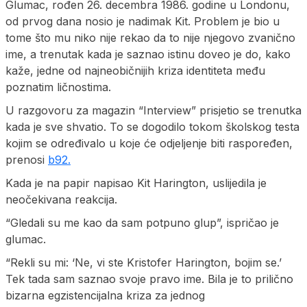
Glumac, rođen 26. decembra 1986. godine u Londonu,
od prvog dana nosio je nadimak Kit. Problem je bio u
tome što mu niko nije rekao da to nije njegovo zvanično
ime, a trenutak kada je saznao istinu doveo je do, kako
kaže, jedne od najneobičnijih kriza identiteta među
poznatim ličnostima.
U razgovoru za magazin “Interview” prisjetio se trenutka
kada je sve shvatio. To se dogodilo tokom školskog testa
kojim se određivalo u koje će odjeljenje biti raspoređen,
prenosi
b92.
Kada je na papir napisao Kit Harington, uslijedila je
neočekivana reakcija.
“Gledali su me kao da sam potpuno glup”, ispričao je
glumac.
“Rekli su mi: ‘Ne, vi ste Kristofer Harington, bojim se.’
Tek tada sam saznao svoje pravo ime. Bila je to prilično
bizarna egzistencijalna kriza za jednog