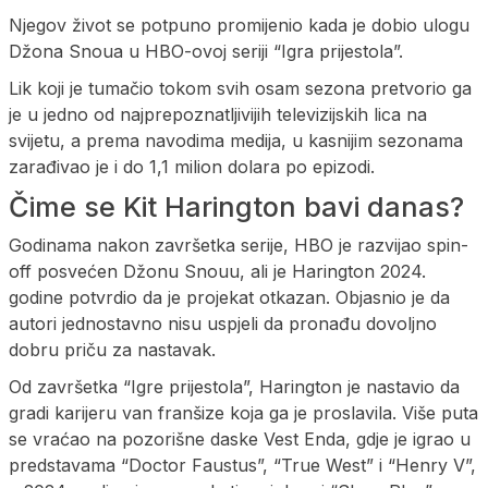
Njegov život se potpuno promijenio kada je dobio ulogu
Džona Snoua u HBO-ovoj seriji “Igra prijestola”.
Lik koji je tumačio tokom svih osam sezona pretvorio ga
je u jedno od najprepoznatljivijih televizijskih lica na
svijetu, a prema navodima medija, u kasnijim sezonama
zarađivao je i do 1,1 milion dolara po epizodi.
Čime se Kit Harington bavi danas?
Godinama nakon završetka serije, HBO je razvijao spin-
off posvećen Džonu Snouu, ali je Harington 2024.
godine potvrdio da je projekat otkazan. Objasnio je da
autori jednostavno nisu uspjeli da pronađu dovoljno
dobru priču za nastavak.
Od završetka “Igre prijestola”, Harington je nastavio da
gradi karijeru van franšize koja ga je proslavila. Više puta
se vraćao na pozorišne daske Vest Enda, gdje je igrao u
predstavama “Doctor Faustus”, “True West” i “Henry V”,