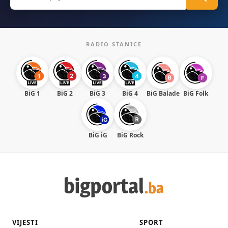
for:
RADIO STANICE
BiG 1
BiG 2
BiG 3
BiG 4
BiG Balade
BiG Folk
BiG iG
BiG Rock
VIJESTI
SPORT