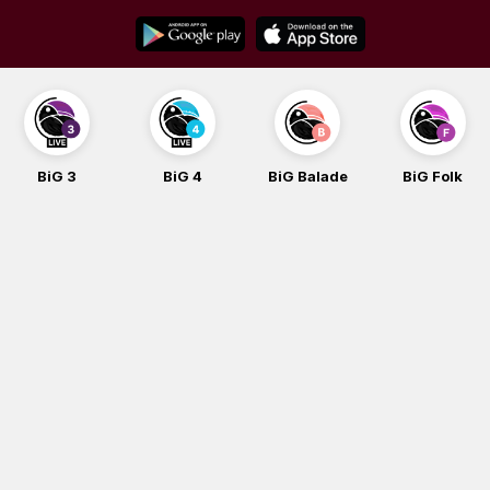
Skip
to
content
BiG 3
BiG 4
BiG Balade
BiG Folk