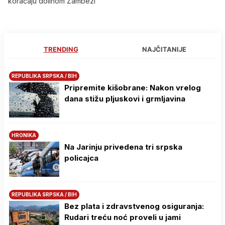
koračaju dolinom Zambezi
TRENDING
NAJČITANIJE
REPUBLIKA SRPSKA / BIH
Pripremite kišobrane: Nakon vrelog
dana stižu pljuskovi i grmljavina
HRONIKA
Na Јarinju privedena tri srpska
policajca
REPUBLIKA SRPSKA / BIH
Bez plata i zdravstvenog osiguranja:
Rudari treću noć proveli u jami