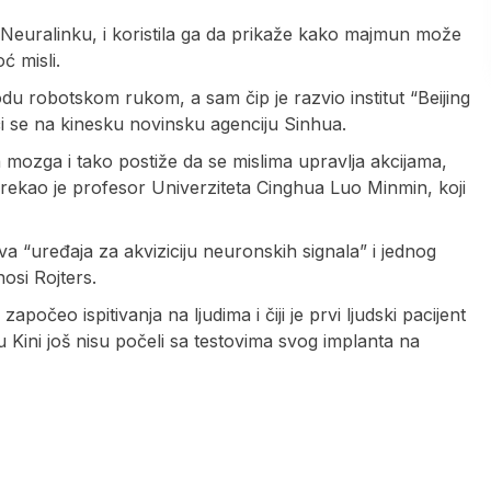
 Neuralinku, i koristila ga da prikaže kako majmun može
 misli.
 robotskom rukom, a sam čip je razvio institut “Beijing
i se na kinesku novinsku agenciju Sinhua.
 mozga i tako postiže da se mislima upravlja akcijama,
rekao je profesor Univerziteta Cinghua Luo Minmin, koji
va “uređaja za akviziciju neuronskih signala” i jednog
osi Rojters.
počeo ispitivanja na ljudima i čiji je prvi ljudski pacijent
, u Kini još nisu počeli sa testovima svog implanta na