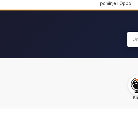
pominje i Oppo
Sear
for:
Bi