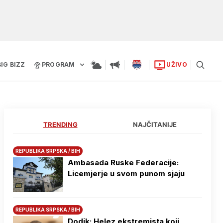
BIG BIZZ
PROGRAM
UŽIVO
TRENDING
NAJČITANIJE
REPUBLIKA SRPSKA / BIH
Ambasada Ruske Federacije:
Licemjerje u svom punom sjaju
REPUBLIKA SRPSKA / BIH
Dodik: Helez ekstremista koji