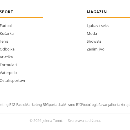
SPORT
MAGAZIN
Fudbal
Ljubav i seks
Košarka
Moda
Tenis
ShowBiz
Odbojka
Zanimljivo
Atletika
Formula 1
Vaterpolo
Ostali sportovi
eting BIG Radio
Marketing BIGportal.ba
Mi smo BIG
Vodič oglašavanja
Kontaktiraj
© 2026 Jelena Tomić — Sva prava zadržana.