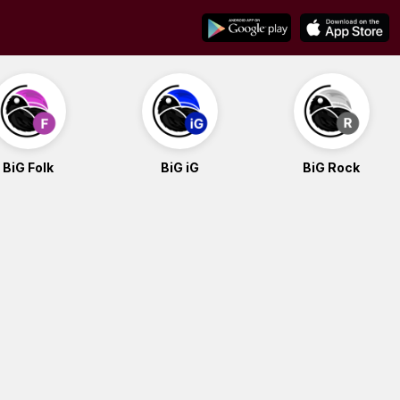
BiG Folk
BiG iG
BiG Rock