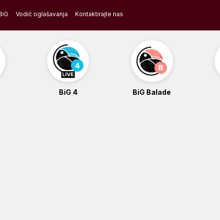
BiG
Vodič oglašavanja
Kontaktirajte nas
BiG 4
BiG Balade