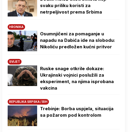
svaku priliku koristi za
netrpeljivost prema Srbima
HRONIKA
Osumnjičeni za pomaganje u
napadu na Dabića ide na slobodu:
Nikoliću predložen kućni pritvor
SVIJET
Ruske snage otkrile dokaze:
Ukrajinski vojnici poslužili za
eksperiment, na njima isprobana
vakcina
REPUBLIKA SRPSKA / BIH
Trebinje: Borba uspjela, situacija
sa požarom pod kontrolom