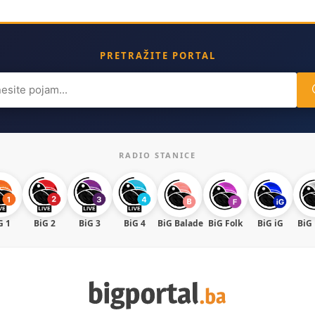
PRETRAŽITE PORTAL
ch
RADIO STANICE
G 1
BiG 2
BiG 3
BiG 4
BiG Balade
BiG Folk
BiG iG
BiG