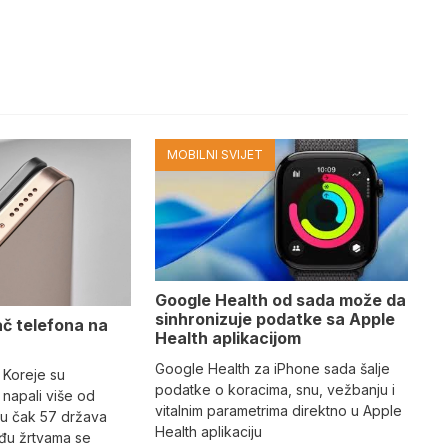
MOBILNI SVIJET
Google Health od sada može da
sinhronizuje podatke sa Apple
ač telefona na
Health aplikacijom
Google Health za iPhone sada šalje
 Koreje su
podatke o koracima, snu, vežbanju i
napali više od
vitalnim parametrima direktno u Apple
 u čak 57 država
Health aplikaciju
eđu žrtvama se