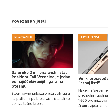
Povezane vijesti
PLAYGAMER
MOBILNI SVIJET
Sa preko 2 miliona wish lista,
Resident Evil Veronica je jedna
Veliki proizvođ
od najiščekivanijih igara na
“crnoj listi”
Steamu
Hakeri iz Sjeverne
Steam javno prikazuje listu svih igara
prethodnih godina 
na platformi po broju wish lista, ali ne
1.600 organizacija
otkriva tačne brojke
širom svijeta, a m