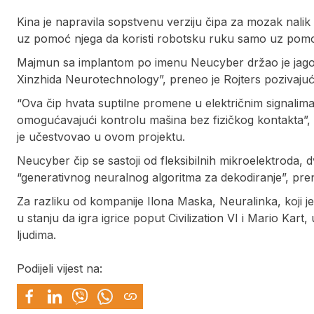
Kina je napravila sopstvenu verziju čipa za mozak nalik
uz pomoć njega da koristi robotsku ruku samo uz pomoć
Majmun sa implantom po imenu Neucyber držao je jagodu
Xinzhida Neurotechnology”, preneo je Rojters pozivajuć
“Ova čip hvata suptilne promene u električnim signalima
omogućavajući kontrolu mašina bez fizičkog kontakta”, 
je učestvovao u ovom projektu.
Neucyber čip se sastoji od fleksibilnih mikroelektroda, d
“generativnog neuralnog algoritma za dekodiranje”, pren
Za razliku od kompanije Ilona Maska, Neuralinka, koji je za
u stanju da igra igrice poput Civilization VI i Mario Kart
ljudima.
Podijeli vijest na: