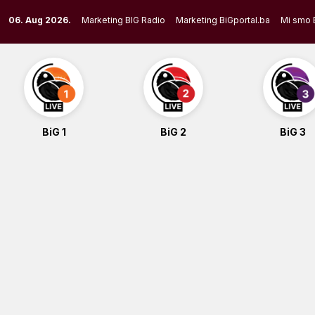
Skip
06. Aug 2026.
Marketing BIG Radio
Marketing BiGportal.ba
Mi smo 
to
content
BiG 1
BiG 2
BiG 3