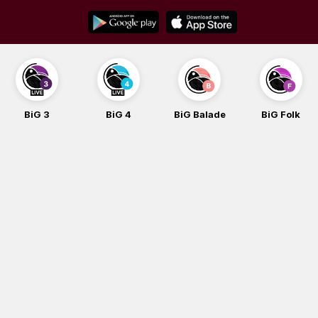
Skip
to
content
BiG 3
BiG 4
BiG Balade
BiG Folk