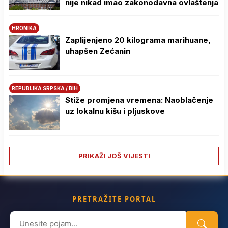
nije nikad imao zakonodavna ovlaštenja
HRONIKA
Zaplijenjeno 20 kilograma marihuane,
uhapšen Zećanin
REPUBLIKA SRPSKA / BIH
Stiže promjena vremena: Naoblačenje
uz lokalnu kišu i pljuskove
PRIKAŽI JOŠ VIJESTI
PRETRAŽITE PORTAL
Search