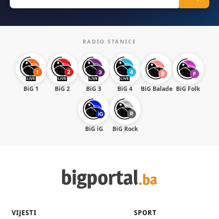
for:
RADIO STANICE
BiG 1
BiG 2
BiG 3
BiG 4
BiG Balade
BiG Folk
BiG iG
BiG Rock
VIJESTI
SPORT