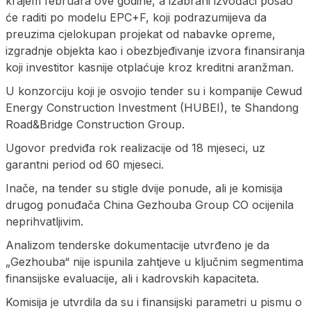
krajem februara ove godine, a izabrani izvođači posao
će raditi po modelu EPC+F, koji podrazumijeva da
preuzima cjelokupan projekat od nabavke opreme,
izgradnje objekta kao i obezbjeđivanje izvora finansiranja
koji investitor kasnije otplaćuje kroz kreditni aranžman.
U konzorciju koji je osvojio tender su i kompanije Cewud
Energy Construction Investment (HUBEI), te Shandong
Road&Bridge Construction Group.
Ugovor predviđa rok realizacije od 18 mjeseci, uz
garantni period od 60 mjeseci.
Inače, na tender su stigle dvije ponude, ali je komisija
drugog ponuđača China Gezhouba Group CO ocijenila
neprihvatljivim.
Analizom tenderske dokumentacije utvrđeno je da
„Gezhouba“ nije ispunila zahtjeve u ključnim segmentima
finansijske evaluacije, ali i kadrovskih kapaciteta.
Komisija je utvrdila da su i finansijski parametri u pismu o