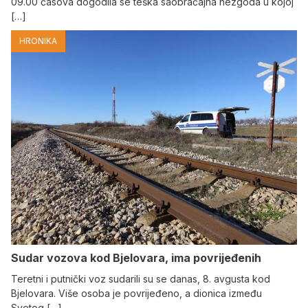
09.00 časova dogodila se teška saobraćajna nezgoda u kojoj
[…]
HRONIKA
Sudar vozova kod Bjelovara, ima povrijeđenih
Teretni i putnički voz sudarili su se danas, 8. avgusta kod
Bjelovara. Više osoba je povrijeđeno, a dionica između
Svetog […]