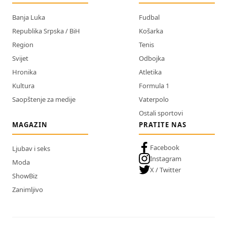
Banja Luka
Fudbal
Republika Srpska / BiH
Košarka
Region
Tenis
Svijet
Odbojka
Hronika
Atletika
Kultura
Formula 1
Saopštenje za medije
Vaterpolo
Ostali sportovi
MAGAZIN
PRATITE NAS
Facebook
Ljubav i seks
Instagram
Moda
X / Twitter
ShowBiz
Zanimljivo