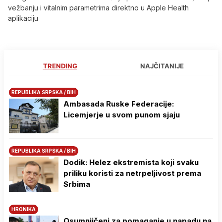
vežbanju i vitalnim parametrima direktno u Apple Health
aplikaciju
TRENDING
NAJČITANIJE
REPUBLIKA SRPSKA / BIH
Ambasada Ruske Federacije:
Licemjerje u svom punom sjaju
REPUBLIKA SRPSKA / BIH
Dodik: Helez ekstremista koji svaku
priliku koristi za netrpeljivost prema
Srbima
HRONIKA
Osumnjičeni za pomaganje u napadu na