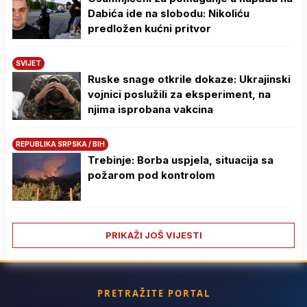
Dabića ide na slobodu: Nikoliću
predložen kućni pritvor
SVIJET
Ruske snage otkrile dokaze: Ukrajinski
vojnici poslužili za eksperiment, na
njima isprobana vakcina
REPUBLIKA SRPSKA / BIH
Trebinje: Borba uspjela, situacija sa
požarom pod kontrolom
PRIKAŽI JOŠ VIJESTI
PRETRAŽITE PORTAL