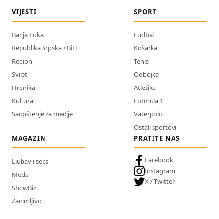
VIJESTI
SPORT
Banja Luka
Fudbal
Republika Srpska / BiH
Košarka
Region
Tenis
Svijet
Odbojka
Hronika
Atletika
Kultura
Formula 1
Saopštenje za medije
Vaterpolo
Ostali sportovi
MAGAZIN
PRATITE NAS
Facebook
Ljubav i seks
Instagram
Moda
X / Twitter
ShowBiz
Zanimljivo