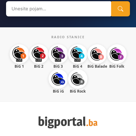
Search
for:
RADIO STANICE
BiG 1
BiG 2
BiG 3
BiG 4
BiG Balade
BiG Folk
BiG iG
BiG Rock