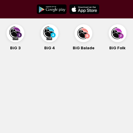
Skip
to
content
BiG 3
BiG 4
BiG Balade
BiG Folk