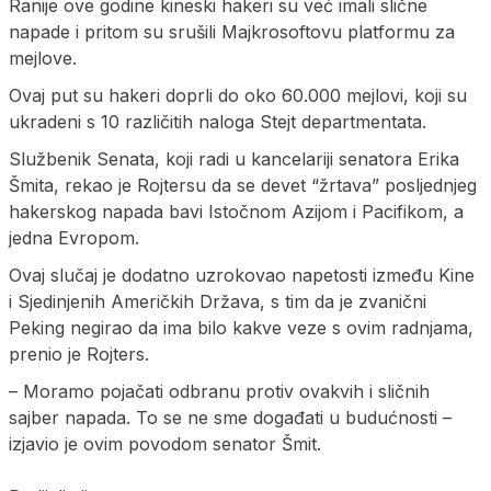
Ranije ove godine kineski hakeri su već imali slične
napade i pritom su srušili Majkrosoftovu platformu za
mejlove.
Ovaj put su hakeri doprli do oko 60.000 mejlovi, koji su
ukradeni s 10 različitih naloga Stejt departmentata.
Službenik Senata, koji radi u kancelariji senatora Erika
Šmita, rekao je Rojtersu da se devet “žrtava” posljednjeg
hakerskog napada bavi Istočnom Azijom i Pacifikom, a
jedna Evropom.
Ovaj slučaj je dodatno uzrokovao napetosti između Kine
i Sjedinjenih Američkih Država, s tim da je zvanični
Peking negirao da ima bilo kakve veze s ovim radnjama,
prenio je Rojters.
– Moramo pojačati odbranu protiv ovakvih i sličnih
sajber napada. To se ne sme događati u budućnosti –
izjavio je ovim povodom senator Šmit.