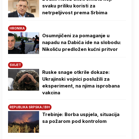
svaku priliku koristi za
netrpeljivost prema Srbima
HRONIKA
Osumnjičeni za pomaganje u
napadu na Dabića ide na slobodu:
Nikoliću predložen kućni pritvor
SVIJET
Ruske snage otkrile dokaze:
Ukrajinski vojnici poslužili za
eksperiment, na njima isprobana
vakcina
REPUBLIKA SRPSKA / BIH
Trebinje: Borba uspjela, situacija
sa požarom pod kontrolom