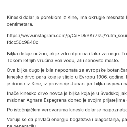
Kineski dolar je poreklom iz Kine, ima okrugle mesnate 
centimetara.
https://www.instagram.com/p/CePDkBKr7kU/?utm_sour
fdcc56c9840c
Biljka deluje nežno, ali je vrlo otporna i laka za negu.
Tokom letnjih vrućina voli vodu, ali i senovito mesto.
Ova biljka dugo je bila nepoznata za evropske botaničare
kinesko drvo para koje je stiglo u Evropu 1906. godine. 
je doneo iz Kine, iz provincije Junan, jer biljka uspeva 
Inače kinesko drvo novca je biljka koja je u Švedskoj j
misionar Agnara Espegrena doneo je svojim prijateljima o
Po istočnjačkim verovanjima kineski dolar je najpoznatija 
Veruje se da privlači energiju bogatstva i blagostanja, p
na generaciju.