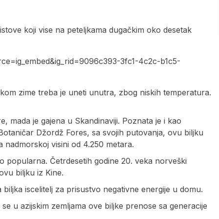
listove koji vise na peteljkama dugačkim oko desetak
ce=ig_embed&ig_rid=9096c393-3fc1-4c2c-b1c5-
 Tokom zime treba je uneti unutra, zbog niskih temperatura.
, mada je gajena u Skandinaviji. Poznata je i kao
Botaničar Džordž Fores, sa svojih putovanja, ovu biljku
na nadmorskoj visini od 4.250 metara.
ako popularna. Četrdesetih godine 20. veka norveški
vu biljku iz Kine.
biljka iscelitelj za prisustvo negativne energije u domu.
a se u azijskim zemljama ove biljke prenose sa generacije