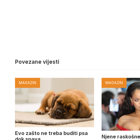
Povezane vijesti
MAGAZIN
MAGAZIN
Evo zašto ne treba buditi psa
Njene raskošne
dok spava