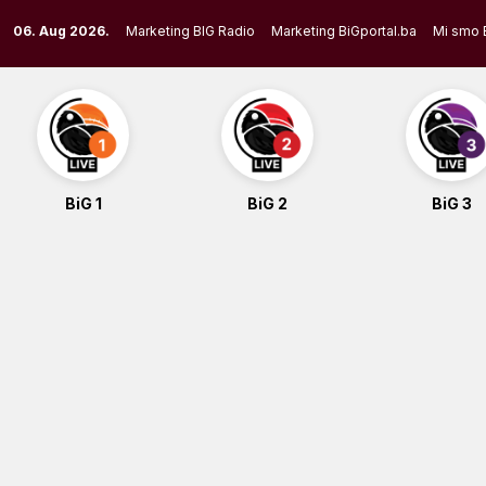
Skip
06. Aug 2026.
Marketing BIG Radio
Marketing BiGportal.ba
Mi smo 
to
content
BiG 1
BiG 2
BiG 3