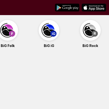
BiG Folk
BiG iG
BiG Rock