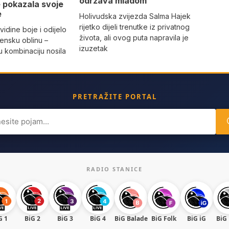
održava mladom
je pokazala svoje
e
Holivudska zvijezda Salma Hajek
rijetko dijeli trenutke iz privatnog
vidine boje i odijelo
života, ali ovog puta napravila je
žensku oblinu –
izuzetak
 kombinaciju nosila
a
PRETRAŽITE PORTAL
ch
RADIO STANICE
G 1
BiG 2
BiG 3
BiG 4
BiG Balade
BiG Folk
BiG iG
BiG