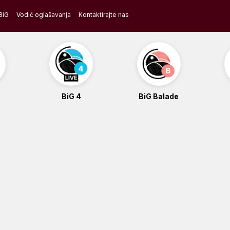
BiG
Vodič oglašavanja
Kontaktirajte nas
BiG 4
BiG Balade