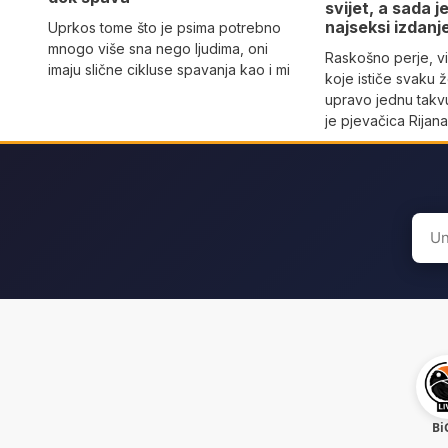
svijet, a sada 
najseksi izdanj
Uprkos tome što je psima potrebno
mnogo više sna nego ljudima, oni
Raskošno perje, vi
imaju slične cikluse spavanja kao i mi
koje ističe svaku 
upravo jednu takvu
je pjevačica Rijan
Sear
for:
Bi