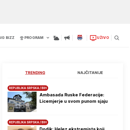
BIG BIZZ
PROGRAM
UŽIVO
TRENDING
NAJČITANIJE
REPUBLIKA SRPSKA / BIH
Ambasada Ruske Federacije:
Licemjerje u svom punom sjaju
REPUBLIKA SRPSKA / BIH
Dodik: Helez ekstremista koji