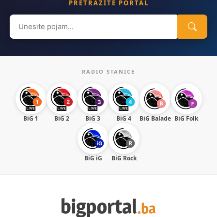
PRETRAŽITE PORTAL
Search
for:
RADIO STANICE
BiG 1
BiG 2
BiG 3
BiG 4
BiG Balade
BiG Folk
BiG iG
BiG Rock