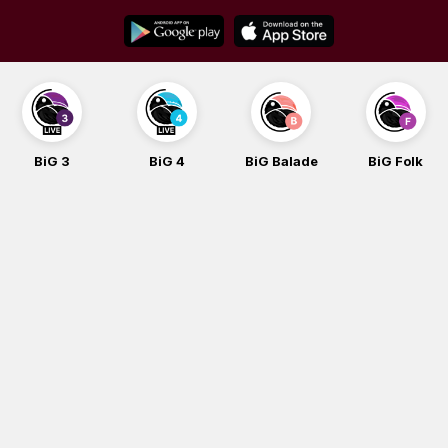
Skip
to
content
BiG 3
BiG 4
BiG Balade
BiG Folk