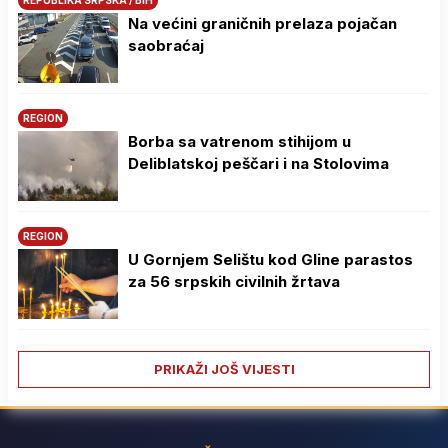
REPUBLIKA SRPSKA / BIH
Na većini graničnih prelaza pojačan
saobraćaj
REGION
Borba sa vatrenom stihijom u
Deliblatskoj peščari i na Stolovima
REGION
U Gornjem Selištu kod Gline parastos
za 56 srpskih civilnih žrtava
PRIKAŽI JOŠ VIJESTI