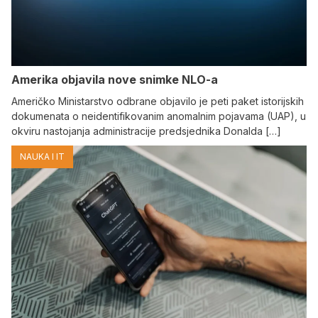
Amerika objavila nove snimke NLO-a
Američko Ministarstvo odbrane objavilo je peti paket istorijskih
dokumenata o neidentifikovanim anomalnim pojavama (UAP), u
okviru nastojanja administracije predsjednika Donalda […]
NAUKA I IT