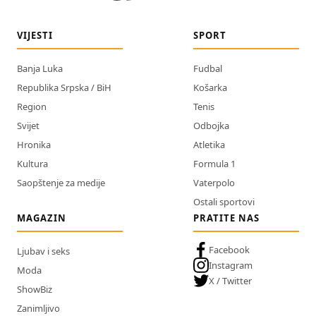
VIJESTI
SPORT
Banja Luka
Fudbal
Republika Srpska / BiH
Košarka
Region
Tenis
Svijet
Odbojka
Hronika
Atletika
Kultura
Formula 1
Saopštenje za medije
Vaterpolo
Ostali sportovi
MAGAZIN
PRATITE NAS
Facebook
Ljubav i seks
Instagram
Moda
X / Twitter
ShowBiz
Zanimljivo