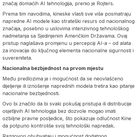
značaj domaćih AI tehnologija, prenio je Rojters.
Prema tim navodima, kineske vlasti sve više posmatraju
napredne AI modele kao strateški resurs od nacionalnog
značaja, posebno u uslovima intenzivnog tehnološkog
nadmetanja sa Sjedinjenim Američkim Državama. Ovaj
pristup naglašava promjenu u percepciji AI-a – od alata
za inovacije do ključnog elementa nacionalne sigurnosti i
suvereniteta.
Nacionalna bezbjednost na prvom mjestu
Među predlozima je i mogućnost da se neovlašćeno
dijeljenje ili iznošenje naprednih modela tretira kao pitanje
nacionalne bezbjednosti.
Ovo bi značilo da bi svaki pokušaj pristupa ili distribucije
osjetljivih AI tehnologija bez dozvole mogao imati
ozbiljne pravne posljedice, što pokazuje odlučnost Kine
da potpuno kontroliše svoj tehnološki napredak.
Razgovori obuhvataju i mogućnost dodatnog