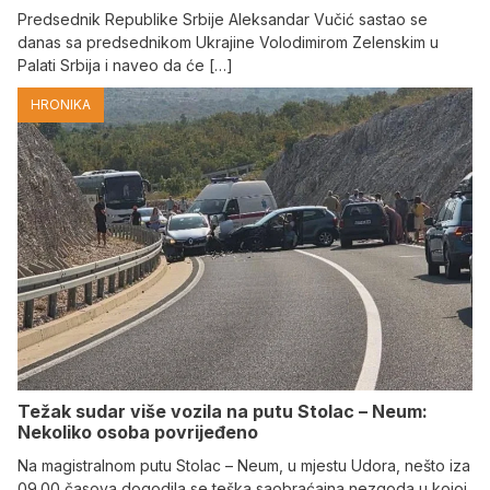
Predsednik Republike Srbije Aleksandar Vučić sastao se
danas sa predsednikom Ukrajine Volodimirom Zelenskim u
Palati Srbija i naveo da će […]
HRONIKA
Težak sudar više vozila na putu Stolac – Neum:
Nekoliko osoba povrijeđeno
Na magistralnom putu Stolac – Neum, u mjestu Udora, nešto iza
09.00 časova dogodila se teška saobraćajna nezgoda u kojoj