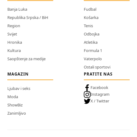
Banja Luka
Fudbal
Republika Srpska / BiH
Košarka
Region
Tenis
Svijet
Odbojka
Hronika
Atletika
Kultura
Formula 1
Saopštenje za medije
Vaterpolo
Ostali sportovi
MAGAZIN
PRATITE NAS
Facebook
Ljubav i seks
Instagram
Moda
X / Twitter
ShowBiz
Zanimljivo