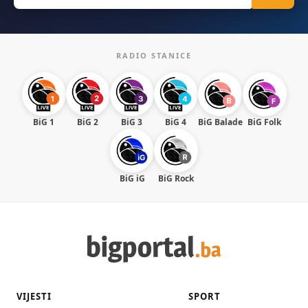
RADIO STANICE
BiG 1
BiG 2
BiG 3
BiG 4
BiG Balade
BiG Folk
BiG iG
BiG Rock
VIJESTI
SPORT