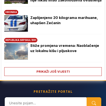
nije nikad imao zakonodavna ovlaštenja
HRONIKA
Zaplijenjeno 20 kilograma marihuane,
uhapšen Zećanin
REPUBLIKA SRPSKA / BIH
Stiže promjena vremena: Naoblačenje
uz lokalnu kišu i pljuskove
PRIKAŽI JOŠ VIJESTI
PRETRAŽITE PORTAL
Search
for: