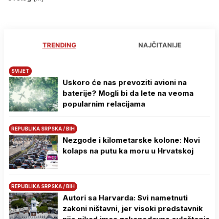
TRENDING
NAJČITANIJE
SVIJET
Uskoro će nas prevoziti avioni na
baterije? Mogli bi da lete na veoma
popularnim relacijama
REPUBLIKA SRPSKA / BIH
Nezgode i kilometarske kolone: Novi
kolaps na putu ka moru u Hrvatskoj
REPUBLIKA SRPSKA / BIH
Autori sa Harvarda: Svi nametnuti
zakoni ništavni, jer visoki predstavnik