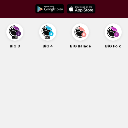
Skip
to
content
BiG 3
BiG 4
BiG Balade
BiG Folk