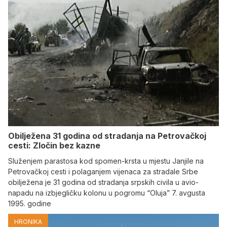
Obilježena 31 godina od stradanja na Petrovačkoj
cesti: Zločin bez kazne
Služenjem parastosa kod spomen-krsta u mjestu Janjile na
Petrovačkoj cesti i polaganjem vijenaca za stradale Srbe
obilježena je 31 godina od stradanja srpskih civila u avio-
napadu na izbjegličku kolonu u pogromu “Oluja” 7. avgusta
1995. godine
HRONIKA