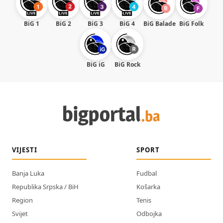
BiG 1
BiG 2
BiG 3
BiG 4
BiG Balade
BiG Folk
BiG iG
BiG Rock
VIJESTI
SPORT
Banja Luka
Fudbal
Republika Srpska / BiH
Košarka
Region
Tenis
Svijet
Odbojka