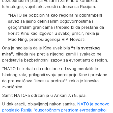
bezbednosnih pitanja vezanih za Kinu u kontekstu
tehnologije, vojnih aktivnosti i odnosa sa Rusijom.
“NATO se pozicionira kao regionalni odbrambeni
savez sa jasno definisanim odgovornostima i
geografskim granicama i trebalo bi da prestane da
koristi Kinu kao izgovor u svakoj prilici”, rekla je
Mao Ning, prenosi agencija RIA Novosti.
Ona je naglasila da je Kina uvek bila
“sila svetskog
mira”
, nikada nije pretila nijednoj zemlji i svakako ne
predstavlja bezbednosni izazov za evroatlantski region.
“NATO bi trebalo da odustane od svog mentaliteta
hladnog rata, prilagodi svoju percepciju Kine i prestane
da preuveličava ‘kinesku pretnju'”, rekla je kineska
zvaničnica.
Samit NATO-a održan je u Ankari 7. i 8. jula.
U deklaraciji, objavljenoj nakon samita,
NATO je ponovo
proglasio Rusiju “dugoročnom pretnjom evroatlantskoj