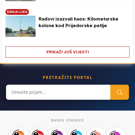
BANJA LUKA
Radovi izazvali haos: Kilometarske
kolone kod Prijedorske petlje
PRIKAŽI JOŠ VIJESTI
PRETRAŽITE PORTAL
Search
for:
RADIO STANICE