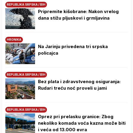
REPUBLIKA SRPSKA / BIH
Pripremite kišobrane: Nakon vrelog
dana stižu pljuskovi i grmljavina
HRONIKA
Na Јarinju privedena tri srpska
policajca
REPUBLIKA SRPSKA / BIH
Bez plata i zdravstvenog osiguranja:
Rudari treću noć proveli u jami
REPUBLIKA SRPSKA / BIH
Oprez pri prelasku granice: Zbog
nekoliko komada voća kazna može biti
i veća od 13.000 evra