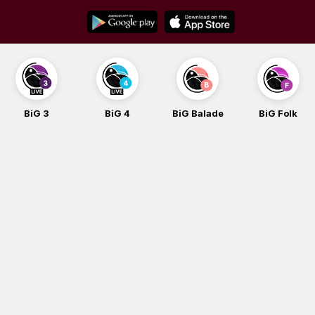
Skip
to
content
BiG 3
BiG 4
BiG Balade
BiG Folk