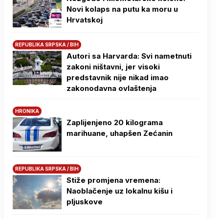
Novi kolaps na putu ka moru u
Hrvatskoj
REPUBLIKA SRPSKA / BIH
Autori sa Harvarda: Svi nametnuti
zakoni ništavni, jer visoki
predstavnik nije nikad imao
zakonodavna ovlaštenja
HRONIKA
Zaplijenjeno 20 kilograma
marihuane, uhapšen Zećanin
REPUBLIKA SRPSKA / BIH
Stiže promjena vremena:
Naoblačenje uz lokalnu kišu i
pljuskove