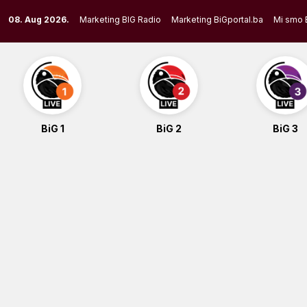
Skip
08. Aug 2026.
Marketing BIG Radio
Marketing BiGportal.ba
Mi smo 
to
content
BiG 1
BiG 2
BiG 3