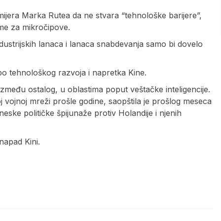
ijera Marka Rutea da ne stvara “tehnološke barijere”,
me za mikročipove.
ndustrijskih lanaca i lanaca snabdevanja samo bi dovelo
po tehnološkog razvoja i napretka Kine.
između ostalog, u oblastima poput veštačke inteligencije.
oj vojnoj mreži prošle godine, saopštila je prošlog meseca
ske političke špijunaže protiv Holandije i njenih
 napad Kini.