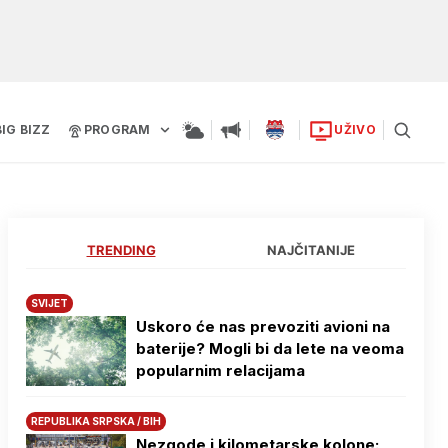
BIG BIZZ
PROGRAM
UŽIVO
TRENDING
NAJČITANIJE
SVIJET
Uskoro će nas prevoziti avioni na
baterije? Mogli bi da lete na veoma
popularnim relacijama
REPUBLIKA SRPSKA / BIH
Nezgode i kilometarske kolone: