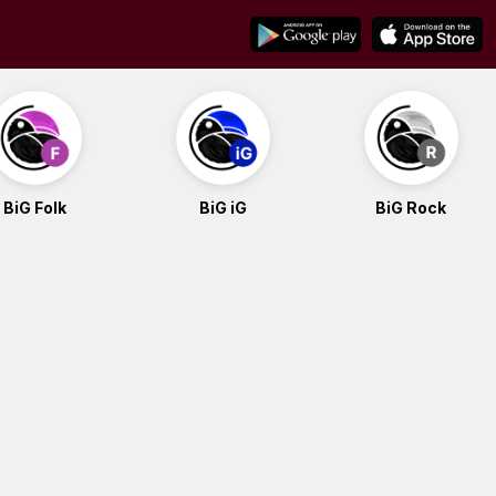
BiG Folk
BiG iG
BiG Rock