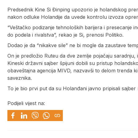
Predsednik Kine Si Đinping upozorio je holandskog prem
nakon odluke Holandije da uvede kontrolu izvoza opre
“Veštačko podizanje tehnoloških barijera i presecanje i
do podela i rivalstva”, rekao je Si, prenosi Politiko.
Dodao je da “nikakve sile” ne bi mogle da zaustave tem
On je predložio Ruteu da dve zemlje pojačaju saradnju, 
Kineski državni sajber špijuni dobili su pristup holandsk
obaveštajna agencija MIVD, nazvavši to delom trenda kine
saveznika.
To je bio prvi put da su Holanđani javno pripisali sajber
Podijeli vijest na: