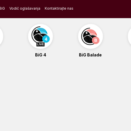
BiG
Vodič oglašavanja
Kontaktirajte nas
BiG 4
BiG Balade