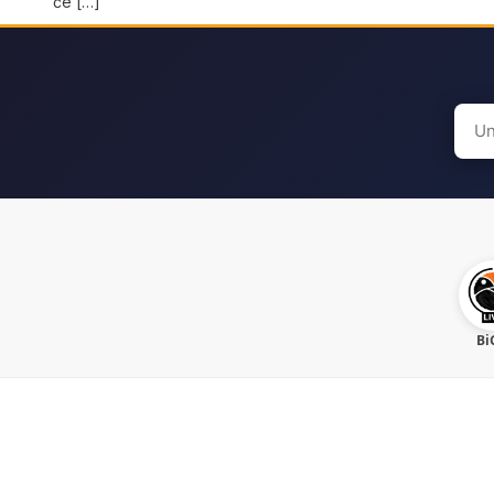
će […]
Sear
for:
Bi