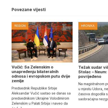
Povezane vijesti
REGION
HRONIKA
Vučić: Sa Zelenskim o
Težak sudar viš
unapređenju bilateralnih
Stolac – Neum:
odnosa i evropskom putu dvije
povrijeđeno
zemlje
Na magistralnom p
Predsednik Republike Srbije
u mjestu Udora, ne
Aleksandar Vučić sastao se danas sa
časova dogodila s
predsednikom Ukrajine Volodimirom
saobraćajna nezgo
Zelenskim u Palati Srbija i naveo da