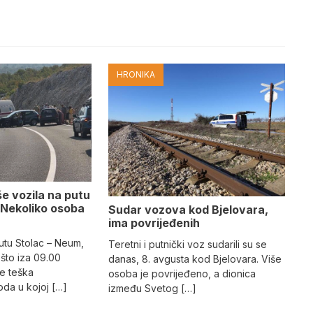
HRONIKA
e vozila na putu
 Nekoliko osoba
Sudar vozova kod Bjelovara,
ima povrijeđenih
utu Stolac – Neum,
Teretni i putnički voz sudarili su se
što iza 09.00
danas, 8. avgusta kod Bjelovara. Više
e teška
osoba je povrijeđeno, a dionica
da u kojoj […]
između Svetog […]