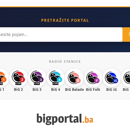
PRETRAŽITE PORTAL
ch
RADIO STANICE
G 1
BiG 2
BiG 3
BiG 4
BiG Balade
BiG Folk
BiG iG
BiG