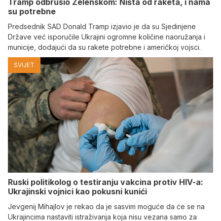
Tramp odbrusio Zelenskom: Ništa od raketa, i nama
su potrebne
Predsednik SAD Donald Tramp izjavio je da su Sjedinjene
Države već isporučile Ukrajini ogromne količine naoružanja i
municije, dodajući da su rakete potrebne i američkoj vojsci.
SVIJET
Ruski politikolog o testiranju vakcina protiv HIV-a:
Ukrajinski vojnici kao pokusni kunići
Jevgenij Mihajlov je rekao da je sasvim moguće da će se na
Ukrajincima nastaviti istraživanja koja nisu vezana samo za