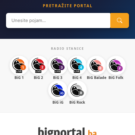
PRETRAŽITE PORTAL
Search
for:
RADIO STANICE
BiG 1
BiG 2
BiG 3
BiG 4
BiG Balade
BiG Folk
BiG iG
BiG Rock