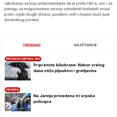
vakcinaciju za koju pretpostavljamo da je protiv HIV-a, već i za
potragu za mogućnostima razvoja određenih borbenih virusa
protiv vojski drugih država, posebno onih u kojima služe ljudi
slovenskog porekla
TRENDING
NAJČITANIJE
REPUBLIKA SRPSKA / BIH
Pripremite kišobrane: Nakon vrelog
dana stižu pljuskovi i grmljavina
HRONIKA
Na Јarinju privedena tri srpska
policajca