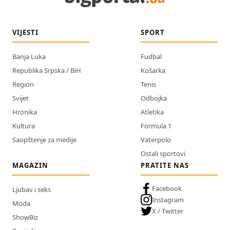
VIJESTI
SPORT
Banja Luka
Fudbal
Republika Srpska / BiH
Košarka
Region
Tenis
Svijet
Odbojka
Hronika
Atletika
Kultura
Formula 1
Saopštenje za medije
Vaterpolo
Ostali sportovi
MAGAZIN
PRATITE NAS
Facebook
Ljubav i seks
Instagram
Moda
X / Twitter
ShowBiz