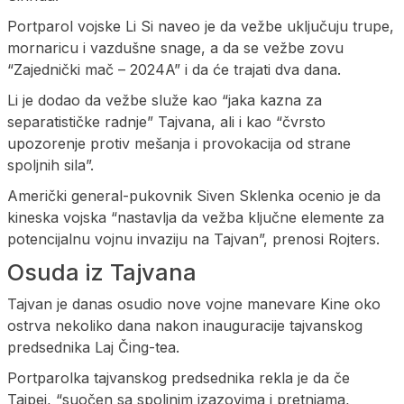
Portparol vojske Li Si naveo je da vežbe uključuju trupe,
mornaricu i vazdušne snage, a da se vežbe zovu
“Zajednički mač – 2024A” i da će trajati dva dana.
Li je dodao da vežbe služe kao “jaka kazna za
separatističke radnje” Tajvana, ali i kao “čvrsto
upozorenje protiv mešanja i provokacija od strane
spoljnih sila”.
Američki general-pukovnik Siven Sklenka ocenio je da
kineska vojska “nastavlja da vežba ključne elemente za
potencijalnu vojnu invaziju na Tajvan”, prenosi Rojters.
Osuda iz Tajvana
Tajvan je danas osudio nove vojne manevare Kine oko
ostrva nekoliko dana nakon inauguracije tajvanskog
predsednika Laj Čing-tea.
Portparolka tajvanskog predsednika rekla je da če
Tajpej, “suočen sa spoljnim izazovima i pretnjama,