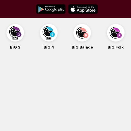
Skip
to
content
BiG 3
BiG 4
BiG Balade
BiG Folk