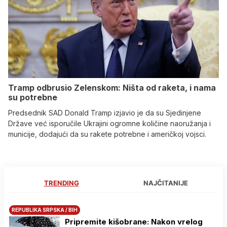
Tramp odbrusio Zelenskom: Ništa od raketa, i nama
su potrebne
Predsednik SAD Donald Tramp izjavio je da su Sjedinjene
Države već isporučile Ukrajini ogromne količine naoružanja i
municije, dodajući da su rakete potrebne i američkoj vojsci.
TRENDING
NAJČITANIJE
REPUBLIKA SRPSKA / BIH
Pripremite kišobrane: Nakon vrelog