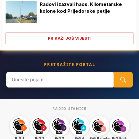
Radovi izazvali haos: Kilometarske
kolone kod Prijedorske petlje
PRIKAŽI JOŠ VIJESTI
PRETRAŽITE PORTAL
Search
for:
RADIO STANICE
BiG 1
BiG 2
BiG 3
BiG 4
BiG Balade
BiG Folk