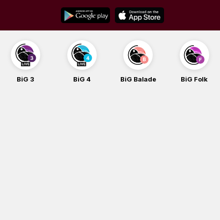
Skip
to
content
BiG 3
BiG 4
BiG Balade
BiG Folk