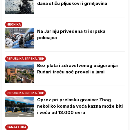
dana stižu pljuskovi i grmljavina
HRONIKA
Na Јarinju privedena tri srpska
policajca
REPUBLIKA SRPSKA / BIH
Bez plata i zdravstvenog osiguranja:
Rudari treću noć proveli u jami
REPUBLIKA SRPSKA / BIH
Oprez pri prelasku granice: Zbog
nekoliko komada voća kazna može biti
i veća od 13.000 evra
BANJA LUKA